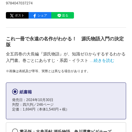
9784047037274
ポスト
シェア
送る
これ一冊で永遠の名作がわかる！ 源氏物語入門の決定
版
全五四巻の大長編『源氏物語』が、知識ゼロからするするわかる
入門書。巻ごとにあらすじ・系図・イラスト
…続きを読む
※画像は表紙及び帯等、実際とは異なる場合があります。
紙書籍
発売日：2024年10月30日
判型：四六判／246ページ
定価：1,694円（本体1,540円＋税）
電子版：古典手帖 源氏物語 角川選書ビギナーズ