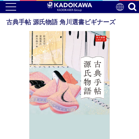
古典手帖 源氏物語 角川選書ビギナーズ