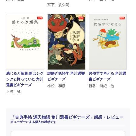
宮下 規久朗
感じる万葉集 雨はシク
謎解き妖怪学 角川選書
民俗学で考える 角川選
シクと降っていた 角川
ビギナーズ
書ビギナーズ
選書ビギナーズ
小松 和彦
新谷 尚紀 他
上野 誠
「古典手帖 源氏物語 角川選書ビギナーズ」感想・レビュー
※ユーザーによる個人の感想です