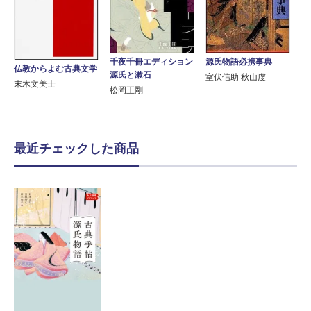
源氏物語必携事典
千夜千冊エディション
仏教からよむ古典文学
源氏と漱石
室伏信助 秋山虔
末木文美士
松岡正剛
最近チェックした商品