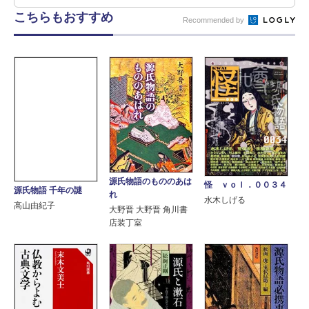
こちらもおすすめ
Recommended by
源氏物語のもののあは
怪 ｖｏｌ．００３４
源氏物語 千年の謎
れ
水木しげる
高山由紀子
大野晋 大野晋 角川書
店装丁室