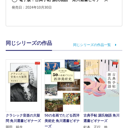
発売日：2024年10月30日
同じシリーズの作品
同じシリーズの作品一覧
クラシック音楽の大疑
50の名画でたどる西洋
古典手帖 源氏物語 角川
問 角川選書ビギナーズ
美術史 角川選書ビギナ
選書ビギナーズ
ーズ
岡田 暁生
針本 正行 他