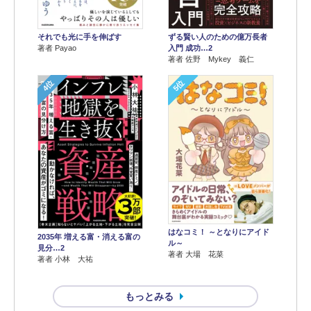
それでも光に手を伸ばす
ずる賢い人のための億万長者
著者 Payao
入門 成功…2
著者 佐野 Mykey 義仁
4位
5位
はなコミ！ ～となりにアイド
2035年 増える富・消える富の
ル～
見分…2
著者 大場 花菜
著者 小林 大祐
もっとみる