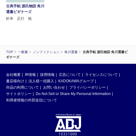
古典手帖 源氏物語 角川
選書ビギナーズ
針本 正行 他
TOP
一般書
ノンフィクション
角川選書
古典手帖 源氏物語 角川選書ビ
ギナーズ
会社概要
IR情報
採用情報
広告について
ライセンスについて
書店様向け
法人様一括購入
KADOKAWAグループ
作品の利用について
お問い合わせ
プライバシーポリシー
サイトポリシー
Do Not Sell or Share My Personal Information
利用者情報の外部送信について