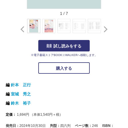
1
/
7
試し読みをする
※電子書籍ストアBOOK☆WALKERへ移動します。
購入する
編
針本 正行
編
室城 秀之
編
鈴木 裕子
定価：
1,694
円
（本体
1,540
円＋税）
発売日：
2024年10月30日
判型：
四六判
ページ数：
246
ISBN：