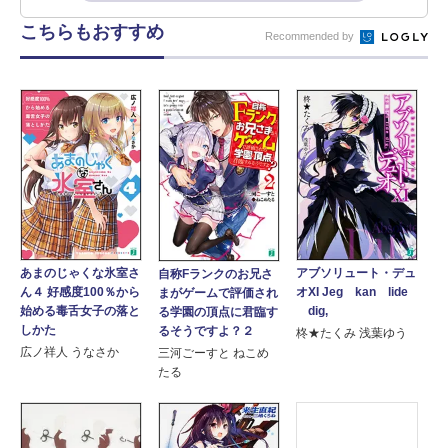
こちらもおすすめ
Recommended by
アブソリュート・デュ
あまのじゃくな氷室さ
自称Fランクのお兄さ
オXI Jeg kan lide
ん４ 好感度100％から
まがゲームで評価され
dig,
始める毒舌女子の落と
る学園の頂点に君臨す
しかた
るそうですよ？２
柊★たくみ 浅葉ゆう
広ノ祥人 うなさか
三河ごーすと ねこめ
たる