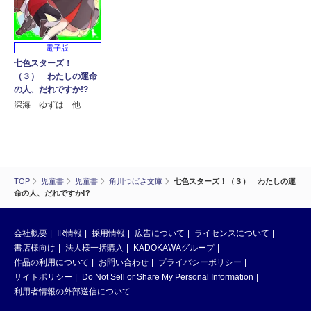
電子版
七色スターズ！
（３） わたしの運命
の人、だれですか!?
深海 ゆずは 他
TOP
児童書
児童書
角川つばさ文庫
七色スターズ！（３） わたしの運
命の人、だれですか!?
会社概要
IR情報
採用情報
広告について
ライセンスについて
書店様向け
法人様一括購入
KADOKAWAグループ
作品の利用について
お問い合わせ
プライバシーポリシー
サイトポリシー
Do Not Sell or Share My Personal Information
利用者情報の外部送信について