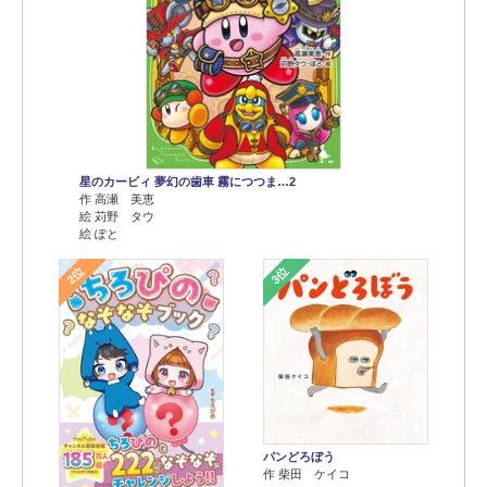
星のカービィ 夢幻の歯車 霧につつま…2
作 高瀬 美恵
絵 苅野 タウ
絵 ぽと
2位
3位
パンどろぼう
作 柴田 ケイコ