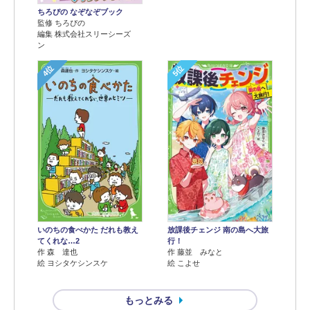
ちろぴの なぞなぞブック
監修 ちろぴの
編集 株式会社スリーシーズ
ン
4位
5位
いのちの食べかた だれも教え
放課後チェンジ 南の島へ大旅
てくれな…2
行！
作 森 達也
作 藤並 みなと
絵 ヨシタケシンスケ
絵 こよせ
もっとみる