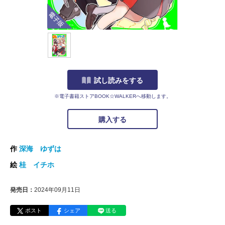
電子版
試し読みをする
※電子書籍ストアBOOK☆WALKERへ移動します。
購入する
作
深海 ゆずは
絵
桂 イチホ
発売日：
2024年09月11日
ポスト
シェア
送る