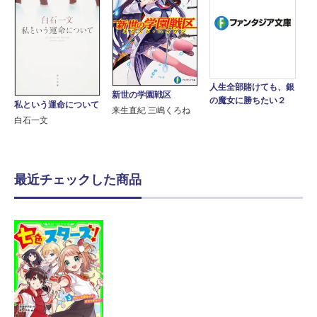
人生全部賭けても、銀
新世の学園戦区
の魔女に勝ちたい２
私という運命について
来生直紀 三嶋くろね
白石一文
最近チェックした商品