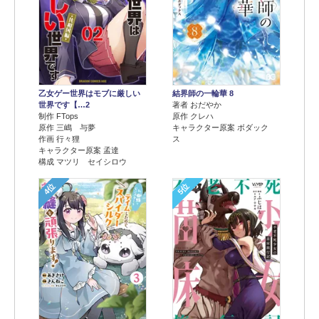
乙女ゲー世界はモブに厳しい
結界師の一輪華 8
世界です【…2
著者 おだやか
制作 FTops
原作 クレハ
原作 三嶋 与夢
キャラクター原案 ボダック
作画 行々狸
ス
キャラクター原案 孟達
構成 マツリ セイシロウ
4位
5位