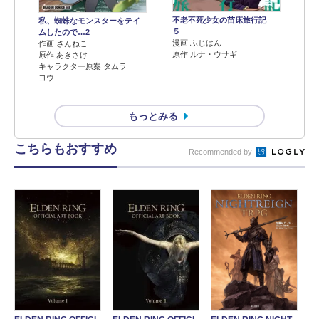
不老不死少女の苗床旅行記
私、蜘蛛なモンスターをテイ
５
ムしたので…2
漫画 ふじはん
作画 さんねこ
原作 ルナ・ウサギ
原作 あきさけ
キャラクター原案 タムラ
ヨウ
もっとみる
こちらもおすすめ
Recommended by