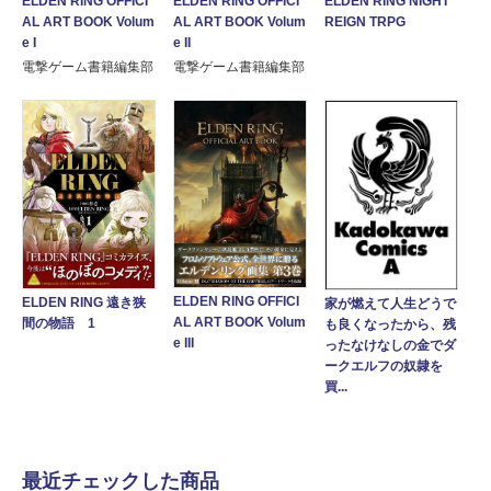
ELDEN RING NIGHT
ELDEN RING OFFICI
ELDEN RING OFFICI
REIGN TRPG
AL ART BOOK Volum
AL ART BOOK Volum
e I
e II
電撃ゲーム書籍編集部
電撃ゲーム書籍編集部
ELDEN RING OFFICI
ELDEN RING 遠き狭
家が燃えて人生どうで
AL ART BOOK Volum
間の物語 1
も良くなったから、残
e III
ったなけなしの金でダ
ークエルフの奴隷を
買...
最近チェックした商品