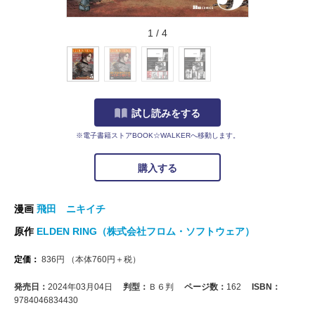
1
/
4
試し読みをする
※電子書籍ストアBOOK☆WALKERへ移動します。
購入する
漫画
飛田 ニキイチ
原作
ELDEN RING（株式会社フロム・ソフトウェア）
定価：
836
円
（本体
760
円＋税）
発売日：
2024年03月04日
判型：
Ｂ６判
ページ数：
162
ISBN：
9784046834430