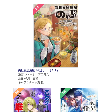
1位
異世界居酒屋「のぶ」 （２２）
漫画 ヴァージニア二等兵
原作 蝉川 夏哉
キャラクター原案 転
2位
3位