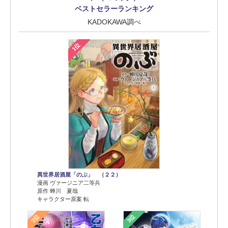
ベストセラーランキング
KADOKAWA調べ
1位
異世界居酒屋「のぶ」 （２２）
漫画 ヴァージニア二等兵
原作 蝉川 夏哉
キャラクター原案 転
2位
3位