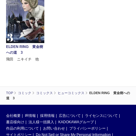
ELDEN RING 黄金樹
への道 3
飛田 ニキイチ 他
TOP
コミック
コミックス
ヒューコミックス
ELDEN RING 黄金樹への
道 3
会社概要
IR情報
採用情報
広告について
ライセンスについて
書店様向け
法人様一括購入
KADOKAWAグループ
作品の利用について
お問い合わせ
プライバシーポリシー
サイトポリシー
Do Not Sell or Share My Personal Information