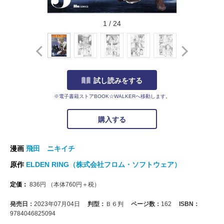
1
/
24
試し読みをする
※電子書籍ストアBOOK☆WALKERへ移動します。
購入する
漫画
飛田 ニキイチ
原作
ELDEN RING（株式会社フロム・ソフトウェア）
定価：
836
円
（本体
760
円＋税）
発売日：
2023年07月04日
判型：
Ｂ６判
ページ数：
162
ISBN：
9784046825094