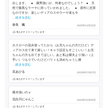
出します。 ● 褪男強いが、何者なのでしょう？ ● 天
然で腹黒なラーヤに持っていかれました。 ● 原作に忠実
なのですが、楽しいディアロスやラーヤ達も今
…続きを読む
奈良 楓
2025年12月22日
9
人がナイス！しています
ホスローの花弁使ってたから（お兄ちゃんの方だけど）デ
ィアロス出て来て嬉しい！キャラ設定もすごくいい！お兄
ちゃんの方も出てきてほしい。あと私は褪夫より強い（上
手い）つもりでいたけどパリィも決めちゃうし褪
…続きを読む
豆あひる
2023年07月07日
6
人がナイス！しています
褪夫強いのォ
北白川にゃんこ
2024年10月05日
3
人がナイス！しています