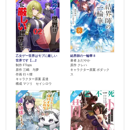
乙女ゲー世界はモブに厳しい
結界師の一輪華 8
世界です【…2
著者 おだやか
制作 FTops
原作 クレハ
原作 三嶋 与夢
キャラクター原案 ボダック
作画 行々狸
ス
キャラクター原案 孟達
構成 マツリ セイシロウ
4位
5位