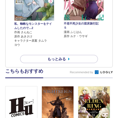
不老不死少女の苗床旅行記
私、蜘蛛なモンスターをテイ
５
ムしたので…2
漫画 ふじはん
作画 さんねこ
原作 ルナ・ウサギ
原作 あきさけ
キャラクター原案 タムラ
ヨウ
もっとみる
こちらもおすすめ
Recommended by