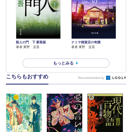
殺人の門 下 新装版
ナミヤ雑貨店の奇蹟
著者 東野 圭吾
著者 東野 圭吾
もっとみる
こちらもおすすめ
Recommended by