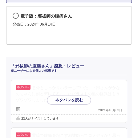
電子版：邪祓師の腹痛さん
発売日：2024年06月14日
「邪祓師の腹痛さん」感想・レビュー
※ユーザーによる個人の感想です
意外としっかりホラーしていた。卜部さんがかな
めちゃんに割とデレてるし。ただラストの蟲の怪異はもう
ゾワゾワしました。虫嫌いには辛い。
雨
2024年10月03日
22
人がナイス！しています
霊障で腹痛を起こす邪祓師ってコメディかと思っ