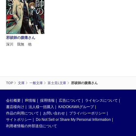
邪祓師の腹痛さん
深川 我無 他
TOP
文庫
一般文庫
富士見L文庫
邪祓師の腹痛さん
会社概要
IR情報
採用情報
広告について
ライセンスについて
書店様向け
法人様一括購入
KADOKAWAグループ
作品の利用について
お問い合わせ
プライバシーポリシー
サイトポリシー
Do Not Sell or Share My Personal Information
利用者情報の外部送信について