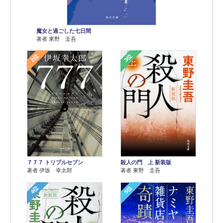
魔女と過ごした七日間
著者 東野 圭吾
2位
3位
７７７ トリプルセブン
殺人の門 上 新装版
著者 伊坂 幸太郎
著者 東野 圭吾
4位
5位