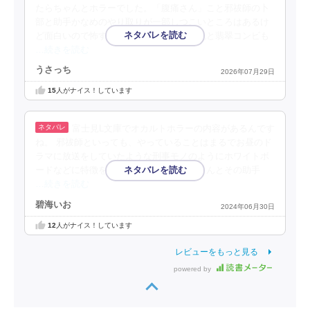
たらちゃんとホラーでした。「腹痛さん」こと邪祓師の卜
部と助手かなめのやり取りが一部しつこいところはあるけ
ど面白いので怖すぎずちょうどよい。水鏡と翡翠コンビも
…続きを読む
うさっち
2026年07月29日
15
人がナイス！しています
富士見L文庫でオカルトホラーの内容があるんです
ね。 邪祓師といっても、やっていることはまるでお昼のド
ラマに放送をしていたような刑事モノのようにホワイトボ
ードなどに特徴を記載をして心霊と腹痛さんとその助手
…続きを読む
碧海いお
2024年06月30日
12
人がナイス！しています
レビューをもっと見る
powered by