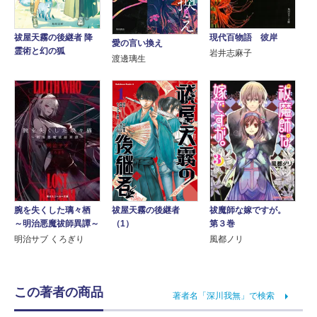
祓屋天霧の後継者 降
現代百物語 彼岸
愛の言い換え
霊術と幻の狐
岩井志麻子
渡邊璃生
腕を失くした璃々栖
祓屋天霧の後継者
祓魔師な嫁ですが。
～明治悪魔祓師異譚～
（1）
第３巻
明治サブ くろぎり
風都ノリ
この著者の商品
著者名「深川我無」で検索