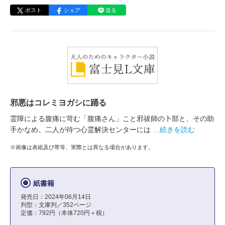
ポスト
シェア
送る
邪悪はコレミヨガシに踊る
霊障による腹痛に苛む「腹痛さん」こと邪祓師の卜部と、その助
手かなめ。二人が待つ心霊解決センターには
…続きを読む
※画像は表紙及び帯等、実際とは異なる場合があります。
紙書籍
発売日：2024年06月14日
判型：文庫判／352ページ
定価：792円（本体720円＋税）