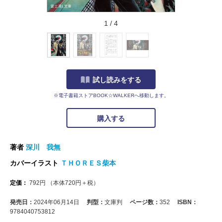
1
/
4
試し読みをする
※電子書籍ストアBOOK☆WALKERへ移動します。
購入する
著者
深川 我無
カバーイラスト
ＴＨＯＲＥＳ柴本
定価：
792
円
（本体
720
円＋税）
発売日：
2024年06月14日
判型：
文庫判
ページ数：
352
ISBN：
9784040753812