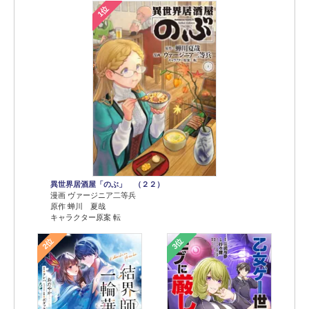
1位
異世界居酒屋「のぶ」 （２２）
漫画 ヴァージニア二等兵
原作 蝉川 夏哉
キャラクター原案 転
2位
3位