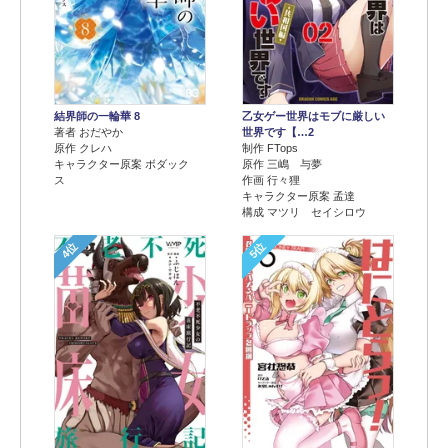
結界師の一輪華 8
乙女ゲー世界はモブに厳しい
著者 おだやか
世界です【…2
原作 クレハ
制作 FTops
キャラクター原案 ボダック
原作 三嶋 与夢
ス
作画 行々狸
キャラクター原案 孟達
構成 マツリ セイシロウ
4位
5位