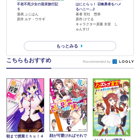
不老不死少女の苗床旅行記
はにとらっ！ 召喚勇者をハメ
５
るハニー…2
漫画 ふじはん
著者 宮社 惣恭
原作 ルナ・ウサギ
原作 けてる
キャラクター原案 氷室 し
ゅんすけ
もっとみる
こちらもおすすめ
Recommended by
顔が可愛ければそれで
朝まで授業Ｃｈｕ！４