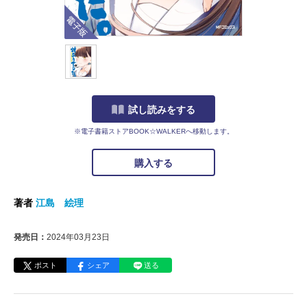
電子版
試し読みをする
※電子書籍ストアBOOK☆WALKERへ移動します。
購入する
著者
江島 絵理
発売日：
2024年03月23日
ポスト
シェア
送る