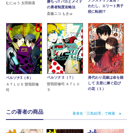
ノンストップ宣言！
勝ちっ!! バカとメイド
むにゅう 太田顕喜
わたし、エリート男子
の勇者制度攻略法
校に転校!?
斎藤ニコ もきゅ
身代わり花嫁は命を賭
ペルソナ３（７）
ペルソナ3（８）
して 主君に捧ぐ忍び
曽我部修司 ＡＴＬＵ
ＡＴＬＵＳ 曽我部修
の花（１）
Ｓ
司
この著者の商品
著者名「江島絵理」で検索