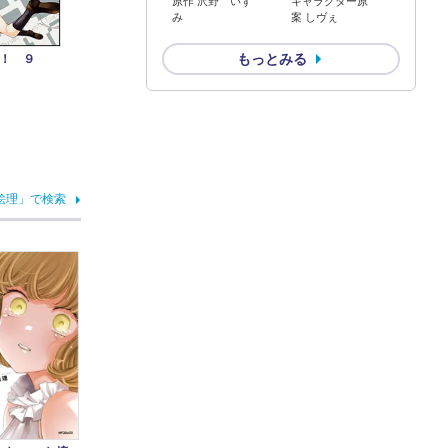
原作 沢野 いず
キャラクター原
み
案 しヴぇ
もっとみる
！ ９
絵理」で検索