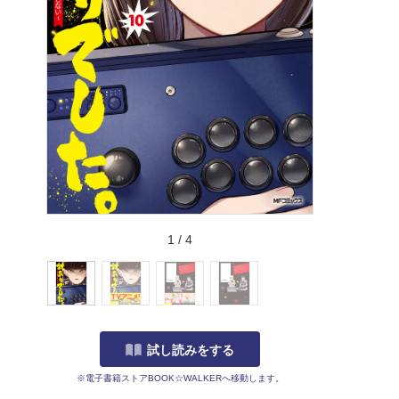
1
/
4
試し読みをする
※電子書籍ストアBOOK☆WALKERへ移動します。