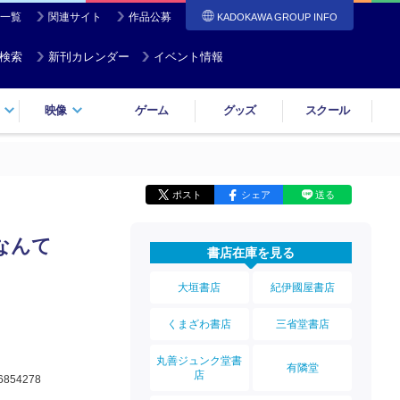
一覧
関連サイト
作品公募
KADOKAWA GROUP INFO
検索
新刊カレンダー
イベント情報
映像
ゲーム
グッズ
スクール
ポスト
シェア
送る
なんて
書店在庫を見る
大垣書店
紀伊國屋書店
くまざわ書店
三省堂書店
丸善ジュンク堂書
有隣堂
店
6854278