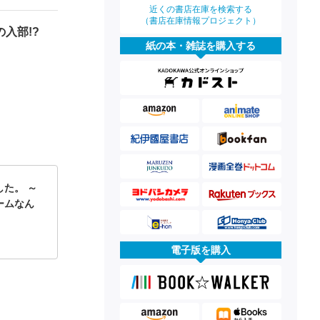
近くの書店在庫を検索する
（書店在庫情報プロジェクト）
入部!?
紙の本・雑誌を購入する
た。 ～
ームなん
電子版を購入