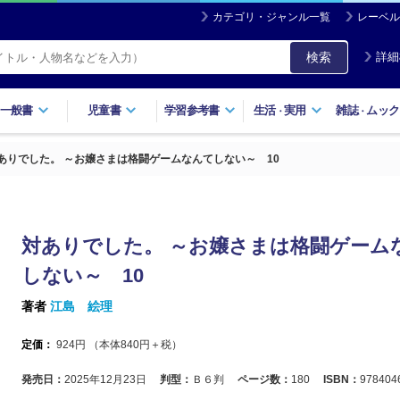
カテゴリ・ジャンル一覧
レーベル
検索
詳細
一般書
児童書
学習参考書
生活
実用
雑誌
ムック
・
・
ありでした。 ～お嬢さまは格闘ゲームなんてしない～ 10
対ありでした。 ～お嬢さまは格闘ゲーム
しない～ 10
著者
江島 絵理
定価：
924
円 （本体
840
円＋税）
発売日：
2025年12月23日
判型：
Ｂ６判
ページ数：
180
ISBN：
978404