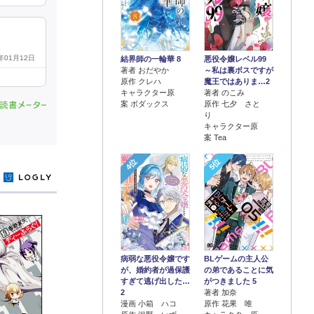
6年01月12日
結界師の一輪華 8
悪役令嬢レベル99
著者 おだやか
～私は裏ボスですが
原作 クレハ
魔王ではありま…2
キャラクター原
著者 のこみ
案 ボダックス
原作 七夕 さと
り
キャラクター原
案 Tea
4位
5位
y
病弱な悪役令嬢です
BLゲームの主人公
が、婚約者が過保護
の弟であることに気
すぎて逃げ出した…
がつきました 5
2
著者 加奈
漫画 小箱 ハコ
原作 花果 唯