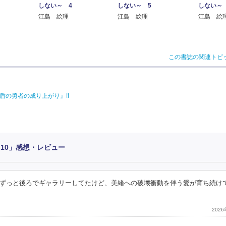
しない～ 4
しない～ 5
しない～
江島 絵理
江島 絵理
江島 絵
この書誌の関連トピ
盾の勇者の成り上がり』!!
10」感想・レビュー
ずっと後ろでギャラリーしてたけど、美緒への破壊衝動を伴う愛が育ち続け
202