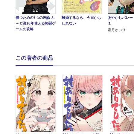
離婚するなら、今日かも
あやかしパレー
勝つための7つの理論 ふ
しれない
１
～ど流10年使える格闘ゲ
ームの攻略
霜月かいり
この著者の商品