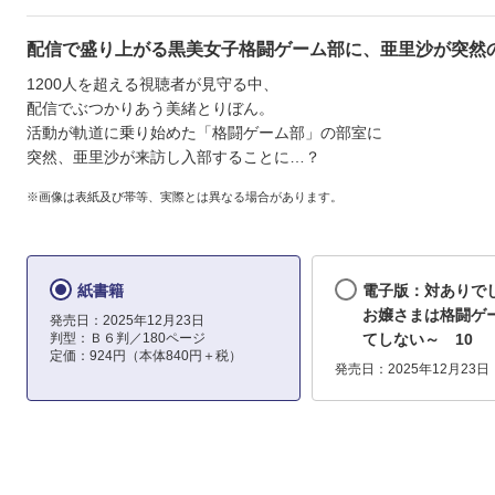
配信で盛り上がる黒美女子格闘ゲーム部に、亜里沙が突然の
1200人を超える視聴者が見守る中、
配信でぶつかりあう美緒とりぼん。
活動が軌道に乗り始めた「格闘ゲーム部」の部室に
突然、亜里沙が来訪し入部することに…？
※画像は表紙及び帯等、実際とは異なる場合があります。
紙書籍
電子版：対ありでし
お嬢さまは格闘ゲ
発売日：2025年12月23日
判型：Ｂ６判／180ページ
てしない～ 10
定価：924円（本体840円＋税）
発売日：2025年12月23日