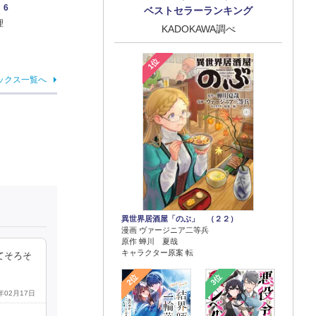
 6
ベストセラーランキング
理
KADOKAWA調べ
1位
ックス一覧へ
異世界居酒屋「のぶ」 （２２）
漫画 ヴァージニア二等兵
原作 蝉川 夏哉
キャラクター原案 転
てそろそ
2位
3位
6年02月17日