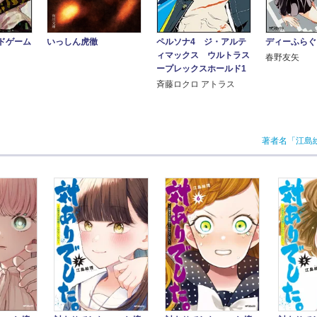
ディーふらぐ
いっしん虎徹
ドゲーム
ペルソナ4 ジ・アルテ
ィマックス ウルトラス
春野友矢
ープレックスホールド1
斉藤ロクロ アトラス
著者名「江島