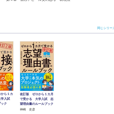
同じシリー
ロから１カ
改訂版 ゼロから１カ月
大学入試
で受かる 大学入試 志
ブック
望理由書のルールブック
神崎 史彦