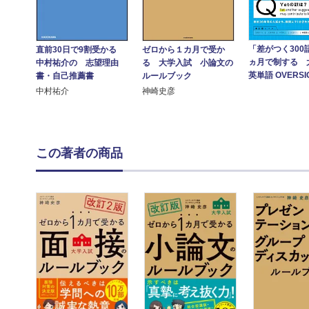
「差がつく300
直前30日で9割受かる
ゼロから１カ月で受か
ヵ月で制する 
中村祐介の 志望理由
る 大学入試 小論文の
英単語 OVERSI
書・自己推薦書
ルールブック
中村祐介
神崎史彦
この著者の商品