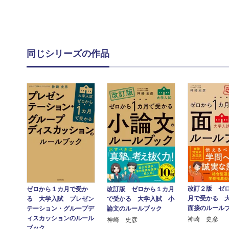
同じシリーズの作品
改訂２版 ゼ
ゼロから１カ月で受か
改訂版 ゼロから１カ月
月で受かる 
る 大学入試 プレゼン
で受かる 大学入試 小
面接のルール
テーション・グループデ
論文のルールブック
ィスカッションのルール
神崎 史彦
神崎 史彦
ブック