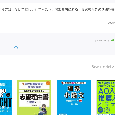
い売り方はしないで欲しいとすら思う。増加傾向にある一般選抜以外の進路指
202
powered by
Recommended b