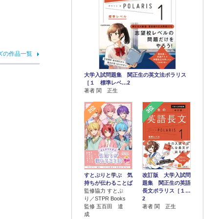
ズの作品一覧
大学入試問題集 関正生の英文法ポラリス
［１ 標準レベ…2
著者 関 正生
2位
3位
すとぷりと学ぶ 気
改訂版 大学入試問
持ちが伝わることば
題集 関正生の英語
監修協力 すとぷ
長文ポラリス［１…
り／STPR Books
2
監修 五百田 達
著者 関 正生
成