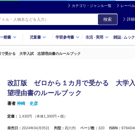
カテゴリ・ジャンル一覧
レーベル
検索
詳細
一般書
児童書
学習参考書
生活
実用
雑誌
ムック
・
・
月で受かる 大学入試 志望理由書のルールブック
改訂版 ゼロから１カ月で受かる 大学
望理由書のルールブック
著者
神崎 史彦
定価：
1,430
円 （本体
1,300
円＋税）
発売日：
2024年04月05日
判型：
四六判
ページ数：
320
ISBN：
978404