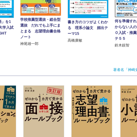
学校推薦型選抜・総合型
何を準備すれ
語」を1
書き方のコツがよくわか
選抜 だれでも上手にま
からない人の
大学入試
る 理系小論文 頻出テ
とまる 志望理由書合格
Ｏ入試・推薦
GHT
ーマ15
ノート
テ５５
高橋廣敏
神尾雄一郎
鈴木鋭智
著者名「神崎