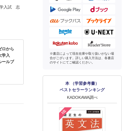
大学入試 志
ゼロから
※書店によって現在在庫や取り扱いがない場
大学入
合がございます。詳しい購入方法は、各書店
ルールブ
のサイトにてご確認ください。
本 （学習参考書）
ベストセラーランキング
KADOKAWA調べ
1位