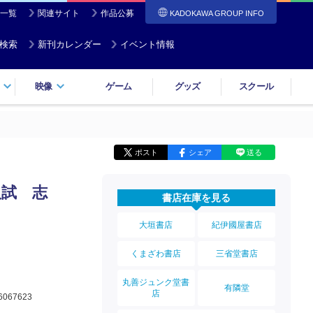
一覧
関連サイト
作品公募
KADOKAWA GROUP INFO
検索
新刊カレンダー
イベント情報
映像
ゲーム
グッズ
スクール
ポスト
シェア
送る
入試 志
書店在庫を見る
大垣書店
紀伊國屋書店
くまざわ書店
三省堂書店
丸善ジュンク堂書
有隣堂
店
6067623