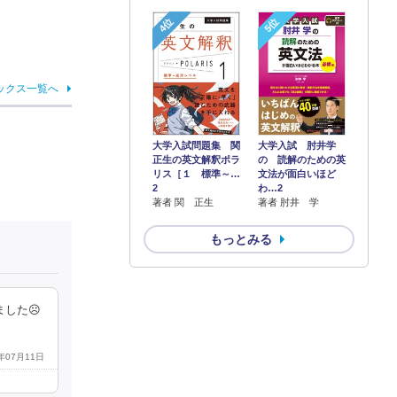
4位
5位
ックス一覧へ
大学入試 肘井学
大学入試問題集 関
の 読解のための英
正生の英文解釈ポラ
文法が面白いほど
リス［１ 標準～…
わ…2
2
著者 肘井 学
著者 関 正生
もっとみる
した☹️
4年07月11日