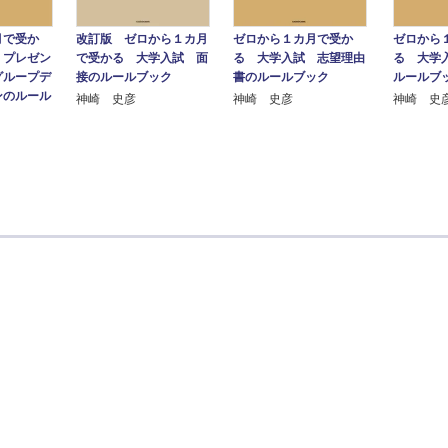
改訂版 ゼロから１カ月
ゼロから１カ月で受か
月で受か
ゼロから
で受かる 大学入試 面
る 大学入試 志望理由
 プレゼン
る 大学
接のルールブック
書のルールブック
グループデ
ルールブ
ンのルール
神崎 史彦
神崎 史彦
神崎 史