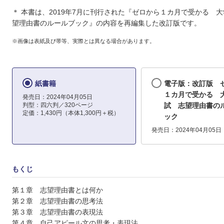
＊ 本書は、2019年7月に刊行された『ゼロから１カ月で受かる 
望理由書のルールブック』の内容を再編集した改訂版です。
※画像は表紙及び帯等、実際とは異なる場合があります。
紙書籍
電子版：改訂版 
１カ月で受かる 
発売日：2024年04月05日
判型：四六判／320ページ
試 志望理由書の
定価：1,430円（本体1,300円＋税）
ック
発売日：2024年04月05日
もくじ
第１章 志望理由書とは何か
第２章 志望理由書の思考法
第３章 志望理由書の表現法
第４章 自己アピール文の思考・表現法