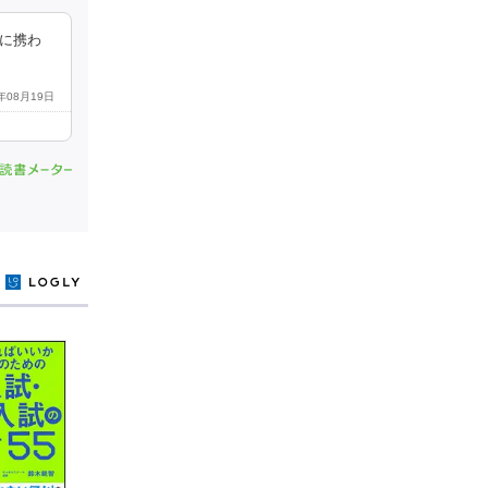
導に携わ
5年08月19日
y