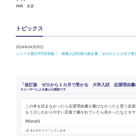
神崎 史彦
トピックス
2024年04月05日
シリーズ累計9万部突破！ 推薦入試対策の新定番「ゼロから１カ月で受
「改訂版 ゼロから１カ月で受かる 大学入試 志望理由書
※ユーザーによる個人の感想です
この本を読まなかったら志望理由書が書けなかったと思う反面
もう少しわかりやすい言葉で書かれていたら良かったなとモヤモ
𝕄𝕚𝕫𝕦𝕜𝕚
1
人がナイス！しています