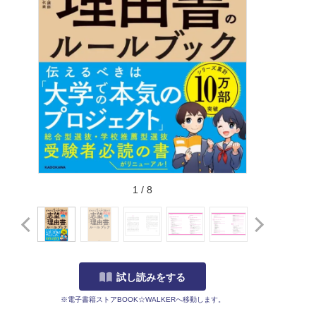
1
/
8
試し読みをする
※電子書籍ストアBOOK☆WALKERへ移動します。