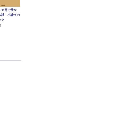
１カ月で受か
入試 小論文の
ック
彦