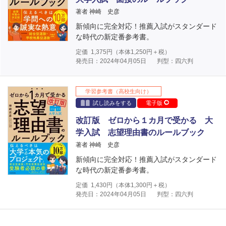
著者 神崎 史彦
新傾向に完全対応！推薦入試がスタンダード
な時代の新定番参考書。
定価
1,375
円（本体
1,250
円＋税）
発売日：2024年04月05日
判型：四六判
学習参考書（高校生向け）
試し読みをする
電子版
改訂版 ゼロから１カ月で受かる 大
学入試 志望理由書のルールブック
著者 神崎 史彦
新傾向に完全対応！推薦入試がスタンダード
な時代の新定番参考書。
定価
1,430
円（本体
1,300
円＋税）
発売日：2024年04月05日
判型：四六判