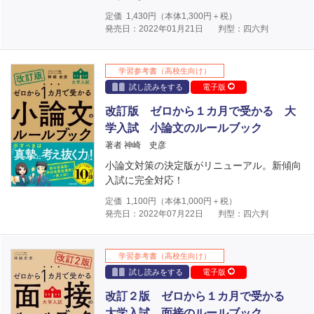
定価
1,430
円（本体
1,300
円＋税）
発売日：2022年01月21日
判型：四六判
学習参考書（高校生向け）
試し読みをする
電子版
改訂版 ゼロから１カ月で受かる 大
学入試 小論文のルールブック
著者 神崎 史彦
小論文対策の決定版がリニューアル。新傾向
入試に完全対応！
定価
1,100
円（本体
1,000
円＋税）
発売日：2022年07月22日
判型：四六判
学習参考書（高校生向け）
試し読みをする
電子版
改訂２版 ゼロから１カ月で受かる
大学入試 面接のルールブック