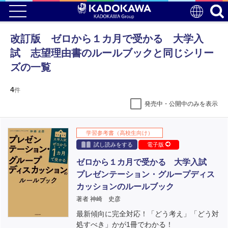
改訂版 ゼロから１カ月で受かる 大学入
試 志望理由書のルールブックと同じシリー
ズの一覧
4
件
発売中・公開中のみを表示
学習参考書（高校生向け）
試し読みをする
電子版
ゼロから１カ月で受かる 大学入試
プレゼンテーション・グループディス
カッションのルールブック
著者 神崎 史彦
最新傾向に完全対応！「どう考え」「どう対
処すべき」かが1冊でわかる！