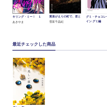
黄泉がえりの町で、君と
グミ・チョコレ
キリング・ミー！ １
イン グミ編
雪富千晶紀
あきやま
最近チェックした商品