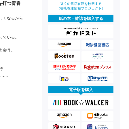
を打つ青春
近くの書店在庫を検索する
（書店在庫情報プロジェクト）
しくなるから
紙の本・雑誌を購入する
っている。
出会う。
、
時
……。
電子版を購入