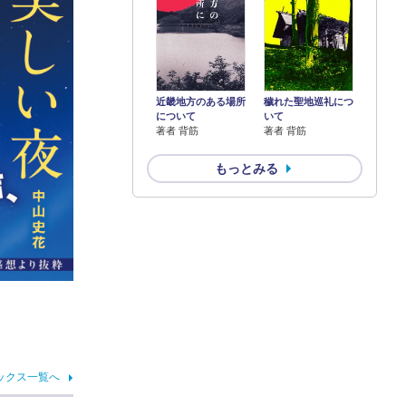
近畿地方のある場所
穢れた聖地巡礼につ
について
いて
著者 背筋
著者 背筋
もっとみる
ックス一覧へ