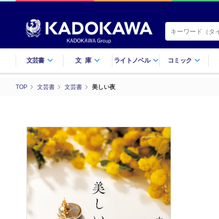
文芸書
文庫
ライトノベル
コミック
TOP
文芸書
文芸書
美しい夜