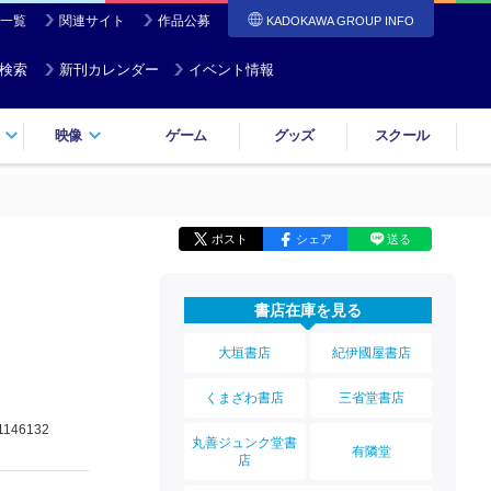
一覧
関連サイト
作品公募
KADOKAWA GROUP INFO
検索
新刊カレンダー
イベント情報
映像
ゲーム
グッズ
スクール
ポスト
シェア
送る
書店在庫を見る
大垣書店
紀伊國屋書店
くまざわ書店
三省堂書店
1146132
丸善ジュンク堂書
有隣堂
店