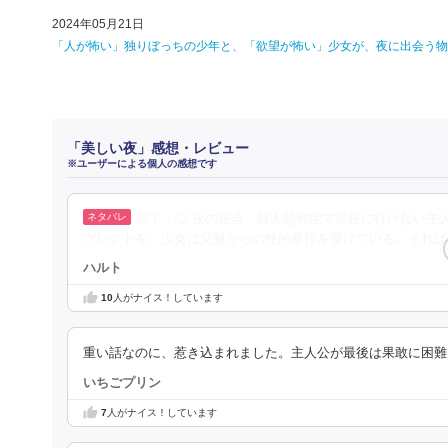
2024年05月21日
「人が怖い」独りぼっちの少年と、「欲望が怖い」少女が、夜に出会う物
「美しい夜」感想・レビュー
※ユーザーによる個人の感想です
読了：◎ 夜の密会。対人恐怖症で高校に行けない主
グレクトを。少女は父親からの性的暴行を受けている。それは
ハルト
10
人がナイス！しています
重い話なのに、惹き込まれました。主人公が最後は果敢に困難
いちごプリン
7
人がナイス！しています