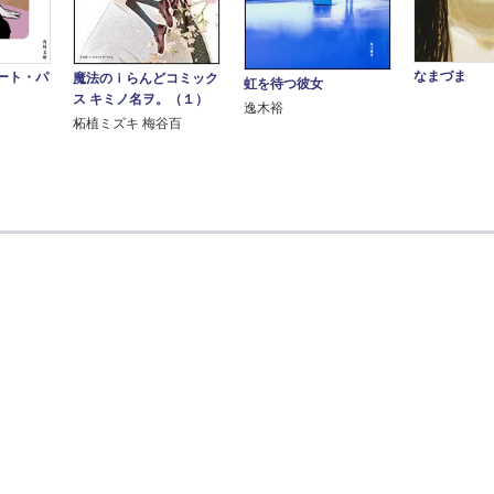
なまづま
ート・パ
魔法のｉらんどコミック
虹を待つ彼女
ス キミノ名ヲ。（１）
逸木裕
柘植ミズキ 梅谷百