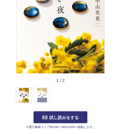
1
/
2
試し読みをする
※電子書籍ストアBOOK☆WALKERへ移動します。