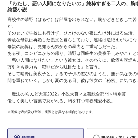
「わたし、悪い人間になりたいの」純粋すぎる二人の、胸
純愛小説
高校生の晴野（はるや）は部屋を出られない。胸がどきどきして苦
だ。
そのせいで学校にも行けず、ひとけのない夜にだけ外に出る生活。
奔放な母親は再婚した義父と暮らしており、連絡は途絶えがちにな
母親の記憶は、見知らぬ男からの暴力と二重写しだった。
ある夜、コンビニからの帰り、晴野は同級生の美夜子（みやこ）と
「悪い人間になりたい」という彼女は、そのわりに、飲酒も喫煙も
万引きも暴力も「犯罪だから駄目だよ」と言う。
そして晴野は美夜子と、まるで子供の遊びのような、無邪気な夜の
間を重ねていく。しかし夏のある日、彼は彼女の「秘密」に気づき
「魔法のiらんど大賞2022」小説大賞＜文芸総合部門＞特別賞
優しく美しい言葉で紡がれる、胸を打つ青春純愛小説。
※画像は表紙及び帯等、実際とは異なる場合があります。