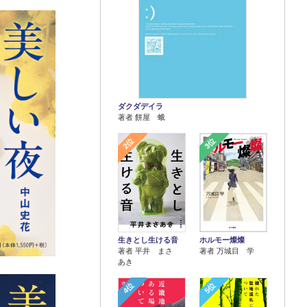
ダクダデイラ
著者 餅屋 蛾
2位
3位
生きとし生ける音
ホルモー燦燦
著者 平井 まさ
著者 万城目 学
あき
4位
5位