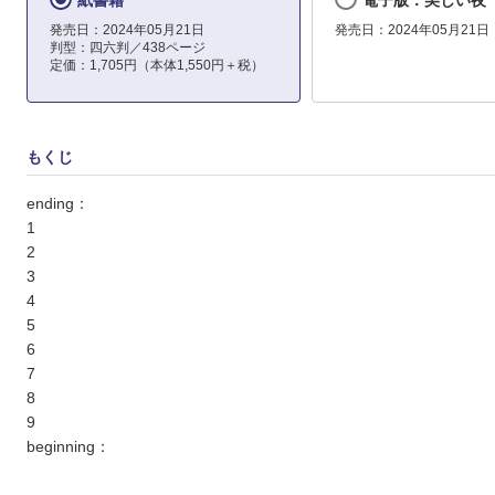
紙書籍
電子版：美しい夜
発売日：2024年05月21日
発売日：2024年05月21日
判型：四六判／438ページ
定価：1,705円（本体1,550円＋税）
もくじ
ending：
1
2
3
4
5
6
7
8
9
beginning：