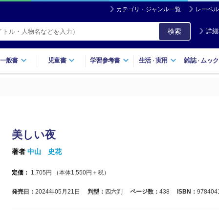
カテゴリ・ジャンル一覧
レーベル
検索
詳細
一般書
児童書
学習参考書
生活
実用
雑誌
ムック
・
・
美しい夜
著者
中山 史花
定価：
1,705
円 （本体
1,550
円＋税）
発売日：
2024年05月21日
判型：
四六判
ページ数：
438
ISBN：
978404