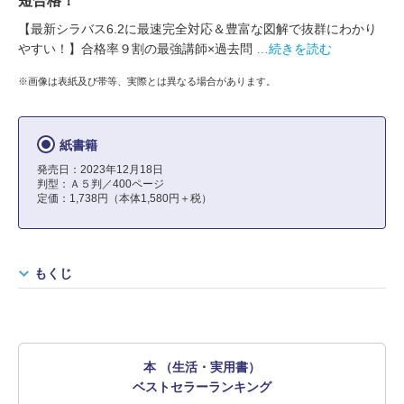
短合格！
【最新シラバス6.2に最速完全対応＆豊富な図解で抜群にわかり
やすい！】合格率９割の最強講師×過去問
…続きを読む
※画像は表紙及び帯等、実際とは異なる場合があります。
紙書籍
発売日：2023年12月18日
判型：Ａ５判／400ページ
定価：1,738円（本体1,580円＋税）
もくじ
本 （生活・実用書）
ベストセラーランキング