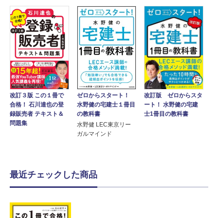
ゼロからスタート！
改訂版 ゼロからスタ
改訂３版 この１冊で
水野健の宅建士１冊目
ート！ 水野健の宅建
合格！ 石川達也の登
の教科書
士1冊目の教科書
録販売者 テキスト＆
問題集
水野健 LEC東京リー
ガルマインド
最近チェックした商品