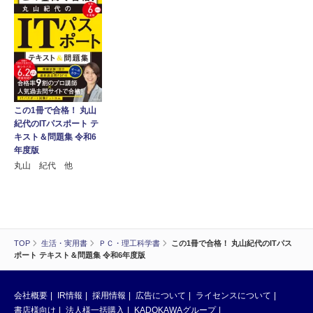
この1冊で合格！ 丸山
紀代のITパスポート テ
キスト＆問題集 令和6
年度版
丸山 紀代 他
TOP
生活・実用書
ＰＣ・理工科学書
この1冊で合格！ 丸山紀代のITパス
ポート テキスト＆問題集 令和6年度版
会社概要
IR情報
採用情報
広告について
ライセンスについて
書店様向け
法人様一括購入
KADOKAWAグループ