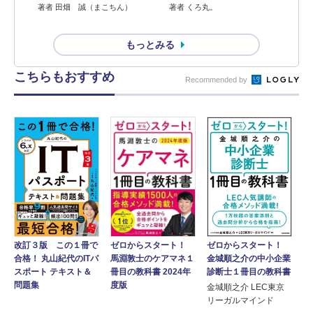
著者 田畑 誠（まこちん）
著者 くろ丸。
もっとみる
こちらもおすすめ
Recommended by
ゼロからスタート！
ゼロからスタート！
改訂３版 この１冊で
金城順之介の中小企業
馬淵敦士のケアマネ１
合格！ 丸山紀代のITパ
診断士１冊目の教科書
冊目の教科書 2024年
スポート テキスト＆
度版
問題集
金城順之介 LEC東京
リーガルマインド