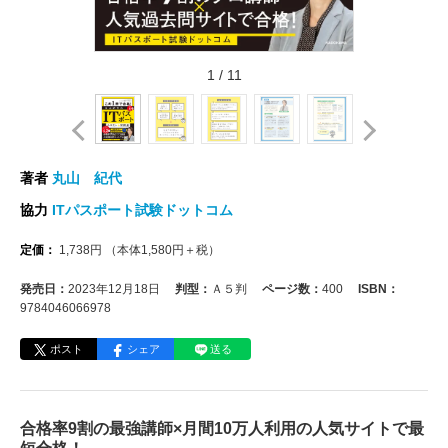
1
/
11
著者
丸山 紀代
協力
ITパスポート試験ドットコム
定価：
1,738
円
（本体
1,580
円＋税）
発売日：
2023年12月18日
判型：
Ａ５判
ページ数：
400
ISBN：
9784046066978
ポスト
シェア
送る
合格率9割の最強講師×月間10万人利用の人気サイトで最