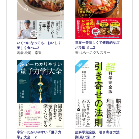
世界一美味しくて健康的なズ
いくつになっても、おいしく
ボラ飯 え…2
美しく食べ…2
著 はらぺこグリズリー
著者 松尾 幸造
4位
5位
宇宙一わかりやすい「量子力
超科学完全版 引き寄せの法
学」大全 …2
則 疑い深…2