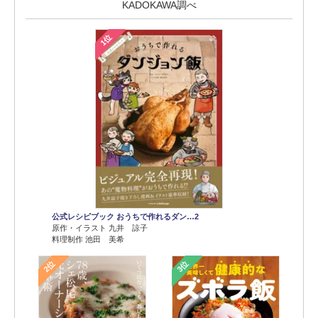
KADOKAWA調べ
1位
公式レシピブック おうちで作れるダン…2
原作・イラスト 九井 諒子
料理制作 池田 美希
2位
3位