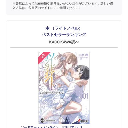
※書店によって現在在庫や取り扱いがない場合がございます。詳しい購
入方法は、各書店のサイトにてご確認ください。
本 （ライトノベル）
ベストセラーランキング
KADOKAWA調べ
1位
ソードアート・オンライン マテリアル…2