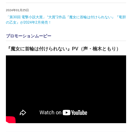
2024年01月25日
「第30回 電撃小説大賞」 “大賞”2作品『魔女に首輪は付けられない』『竜胆
の乙女』が2024年2月発売！
プロモーションムービー
『魔女に首輪は付けられない』PV（声・楠木ともり）