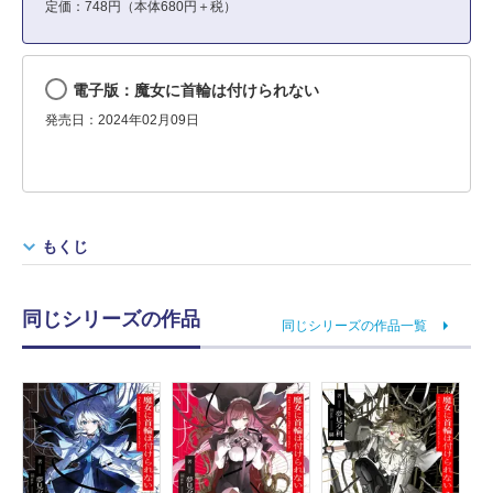
定価：748円（本体680円＋税）
電子版：魔女に首輪は付けられない
発売日：2024年02月09日
もくじ
同じシリーズの作品
同じシリーズの作品一覧