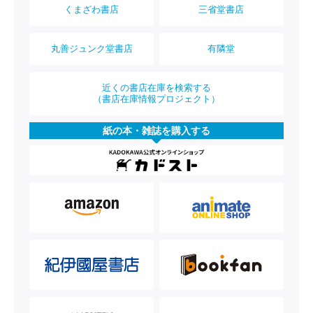
くまざわ書店
三省堂書店
丸善ジュンク堂書店
有隣堂
近くの書店在庫を検索する
（書店在庫情報プロジェクト）
紙の本・雑誌を購入する