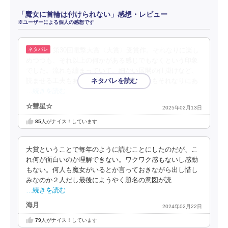
「魔女に首輪は付けられない」感想・レビュー
※ユーザーによる個人の感想です
第30回電撃大賞〈大賞〉受賞作。それなりに楽し
めつつも、それ以上の何かがある感じでもなくという印象
でした。流れも纏まっていて、細かい展開の仕掛けなど、
読ませる工夫もあります。登場人物の個性もそれなりにあ
…続きを読む
☆彗星☆
2025年02月13日
85
人がナイス！しています
大賞ということで毎年のように読むことにしたのだが、こ
れ何が面白いのか理解できない。ワクワク感もないし感動
もない。何人も魔女がいるとか言っておきながら出し惜し
みなのか２人だし最後にようやく題名の意図が読
…続きを読む
海月
2024年02月22日
79
人がナイス！しています