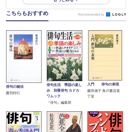
こちらもおすすめ
Recommended by
入門 俳句の表現
俳句生活 季語の楽し
俳句の秘法
み 別冊俳句 カドカ
藤田湘子 角川書店装
鷹羽狩行
ワムック
丁室
『俳句』編集部