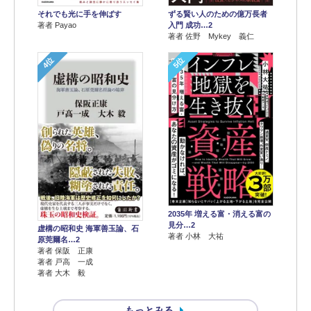
それでも光に手を伸ばす
ずる賢い人のための億万長者
著者 Payao
入門 成功…2
著者 佐野 Mykey 義仁
4位
5位
2035年 増える富・消える富の
見分…2
虚構の昭和史 海軍善玉論、石
著者 小林 大祐
原莞爾名…2
著者 保阪 正康
著者 戸高 一成
著者 大木 毅
もっとみる