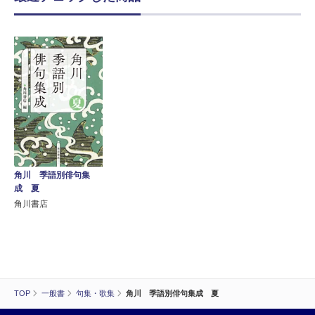
角川 季語別俳句集
成 夏
角川書店
TOP
一般書
句集・歌集
角川 季語別俳句集成 夏