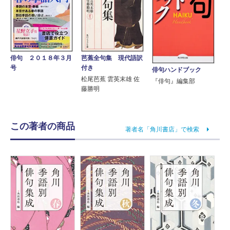
芭蕉全句集 現代語訳
俳句 ２０１８年３月
付き
号
俳句ハンドブック
松尾芭蕉 雲英末雄 佐
『俳句』編集部
藤勝明
この著者の商品
著者名「角川書店」で検索