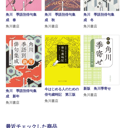
角川 季語別俳句集
角川 季語別俳句集
角川 季語別俳句集
成 春
成 秋
成 冬
角川書店
角川書店
角川書店
新版 角川季寄せ
今はじめる人のための
角川 季語別俳句集
俳句歳時記 第三版
角川書店
成 新年
角川書店
角川書店
最近チェックした商品