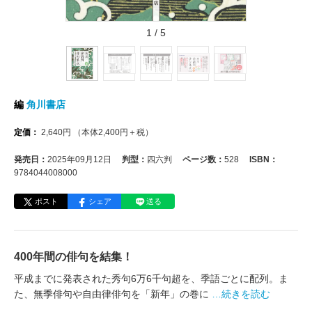
1
/
5
編
角川書店
定価：
2,640
円
（本体
2,400
円＋税）
発売日：
2025年09月12日
判型：
四六判
ページ数：
528
ISBN：
9784044008000
ポスト
シェア
送る
400年間の俳句を結集！
平成までに発表された秀句6万6千句超を、季語ごとに配列。ま
た、無季俳句や自由律俳句を「新年」の巻に
…続きを読む