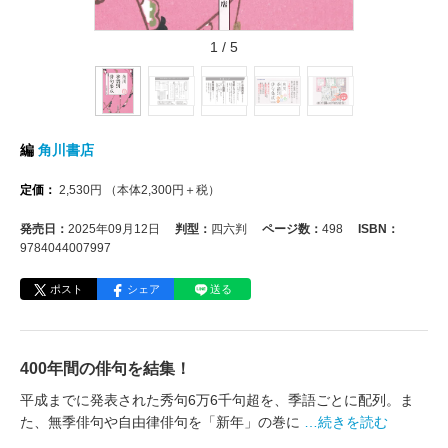
1
/
5
編
角川書店
定価：
2,530
円
（本体
2,300
円＋税）
発売日：
2025年09月12日
判型：
四六判
ページ数：
498
ISBN：
9784044007997
ポスト
シェア
送る
400年間の俳句を結集！
平成までに発表された秀句6万6千句超を、季語ごとに配列。ま
た、無季俳句や自由律俳句を「新年」の巻に
…続きを読む