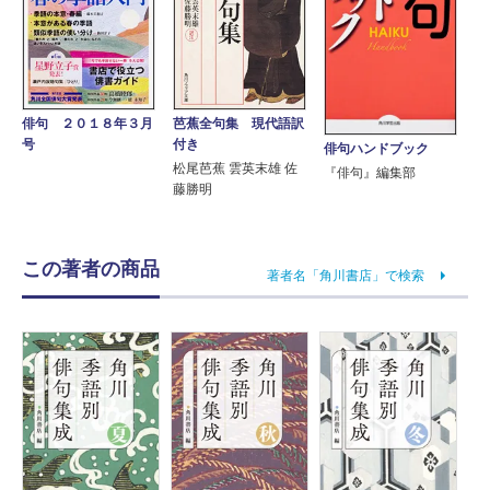
芭蕉全句集 現代語訳
俳句 ２０１８年３月
付き
号
俳句ハンドブック
松尾芭蕉 雲英末雄 佐
『俳句』編集部
藤勝明
この著者の商品
著者名「角川書店」で検索