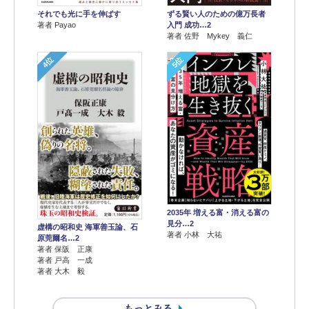
それでも光に手を伸ばす
ずる賢い人のための億万長者
著者 Payao
入門 成功…2
著者 佐野 Mykey 義仁
4位
5位
2035年 増える富・消える富の
見分…2
虚構の昭和史 海軍善玉論、石
著者 小林 大祐
原莞爾名…2
著者 保阪 正康
著者 戸高 一成
著者 大木 毅
もっとみる