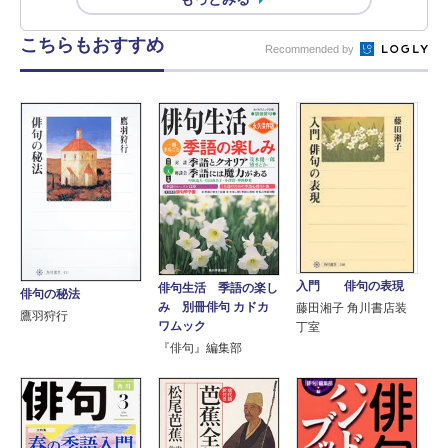
こちらもおすすめ
Recommended by
入門 俳句の表現
俳句生活 季語の楽し
俳句の秘法
み 別冊俳句 カドカ
藤田湘子 角川書店装
鷹羽狩行
ワムック
丁室
『俳句』編集部