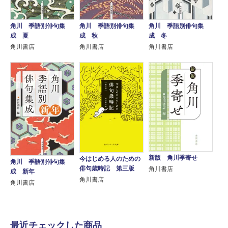
角川 季語別俳句集
角川 季語別俳句集
角川 季語別俳句集
成 夏
成 秋
成 冬
角川書店
角川書店
角川書店
新版 角川季寄せ
今はじめる人のための
角川 季語別俳句集
俳句歳時記 第三版
角川書店
成 新年
角川書店
角川書店
最近チェックした商品