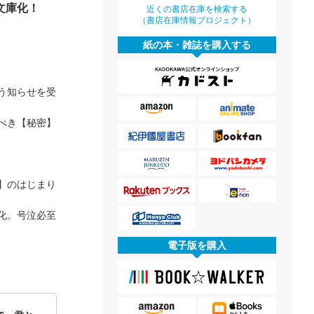
文庫化！
近くの書店在庫を検索する
（書店在庫情報プロジェクト）
紙の本・雑誌を購入する
う知らせを受
べき【秘密】
】のはじまり
化。号泣必至
電子版を購入