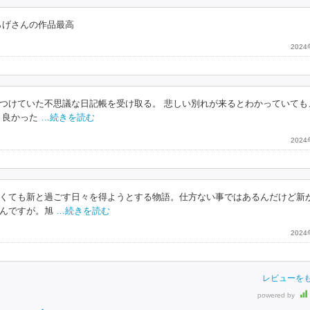
らげさんの作品最高
202
つけていた不思議な日記帳を受け取る。 悲しい別れが来るとわかっていても
く良かった
…続きを読む
202
くても新と過ごす日々を得ようとする物語。仕方ない事ではあるんだけど新
んですが。旭
…続きを読む
202
レビューを
powered by