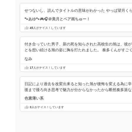
せつないし、読んでタイトルの意味がわかった やっぱ望月く
🐾あゆ🐾🎮🎧＠美月とペア画ちゅー！
45
人がナイス！しています
付き合っていた男子、新の死を知らされた高校生の旭は、彼が
とを想い続ける旭の姿に胸を打たれました。 奏多くんがすご
なみ
17
人がナイス！しています
日記により過去を改変出来ると知った旭が後悔を変える為に辛
後まで後ろ向き思考で魅力が分からなかったから断然奏多派な
色素薄い系
3
人がナイス！しています