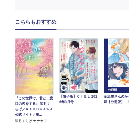
こちらもおすすめ
【電子版】ＣＩＥＬ 202
金魚屋さんのか
『この世界で、君と二度
6年3月号
婦【分冊版】 
目の恋をする』 望月く
らげ／ＫＡＤＯＫＡＷＡ
公式サイト／第...
望月くらげ ナナカワ