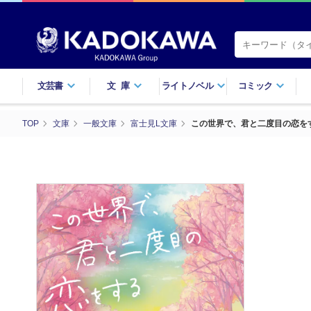
文芸書
文庫
ライトノベル
コミック
TOP
文庫
一般文庫
富士見L文庫
この世界で、君と二度目の恋を