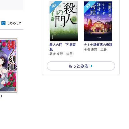
4位
5位
y
殺人の門 下 新装
ナミヤ雑貨店の奇蹟
版
著者 東野 圭吾
著者 東野 圭吾
もっとみる
Ｉ