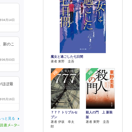
4年04月14日
、新のこ
魔女と過ごした七日間
4年06月03日
著者 東野 圭吾
2位
3位
がほぼ最
4年05月16日
７７７ トリプルセ
殺人の門 上 新装
ブン
版
もっと見る
著者 伊坂 幸太
著者 東野 圭吾
郎