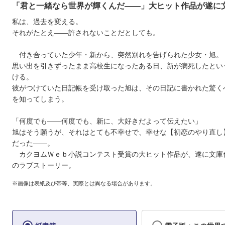
「君と一緒なら世界が輝くんだ――」大ヒット作品が遂に
私は、過去を変える。
それがたとえ――許されないことだとしても。
付き合っていた少年・新から、突然別れを告げられた少女・旭。
思い出を引きずったまま高校生になったある日、新が病死したとい
ける。
彼がつけていた日記帳を受け取った旭は、その日記に書かれた驚く
を知ってしまう。
「何度でも――何度でも、新に、大好きだよって伝えたい」
旭はそう願うが、それはとても不幸せで、幸せな【初恋のやり直し
だった――。
カクヨムＷｅｂ小説コンテスト受賞の大ヒット作品が、遂に文庫
のラブストーリー。
※画像は表紙及び帯等、実際とは異なる場合があります。