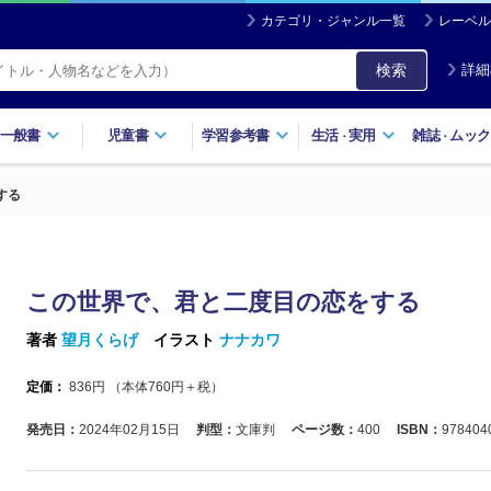
カテゴリ・ジャンル一覧
レーベル
検索
詳細
一般書
児童書
学習参考書
生活
実用
雑誌
ムック
・
・
する
この世界で、君と二度目の恋をする
著者
望月くらげ
イラスト
ナナカワ
定価：
836
円 （本体
760
円＋税）
発売日：
2024年02月15日
判型：
文庫判
ページ数：
400
ISBN：
978404