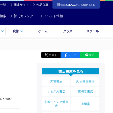
一覧
関連サイト
作品公募
KADOKAWA GROUP INFO
検索
新刊カレンダー
イベント情報
映像
ゲーム
グッズ
スクール
ポスト
シェア
送る
書店在庫を見る
大垣書店
紀伊國屋書店
くまざわ書店
三省堂書店
0752990
丸善ジュンク堂書
有隣堂
店