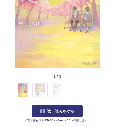
1
/
3
試し読みをする
※電子書籍ストアBOOK☆WALKERへ移動します。