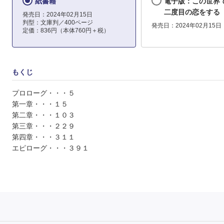
紙書籍
電子版：この世界
二度目の恋をする
発売日：2024年02月15日
判型：文庫判／400ページ
発売日：2024年02月15日
定価：836円（本体760円＋税）
もくじ
プロローグ・・・５
第一章・・・１５
第二章・・・１０３
第三章・・・２２９
第四章・・・３１１
エピローグ・・・３９１