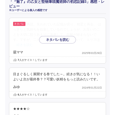
「『魅了』の乙女と堅物筆頭魔術師の初恋記録3」感想・レ
ビュー
※ユーザーによる個人の感想です
再読。失われていた記憶が戻り、精霊と再会。 は
っきりと気持ちを自覚しているのでしょうが、お互いのこ
とを大切に想うあまりに遠慮して、距離が縮まらないで
す。ですが、二人を見守り応援する友人もいて、エリスほ
…続きを読む
栞ママ
2025年03月29日
7
人がナイス！しています
目まぐるしく展開する巻でした～。続きが気になる！！い
よいよ次が最終巻？？可愛い妖精をもっと読みたいです。
みゆ
2024年01月22日
6
人がナイス！しています
★★★★☆