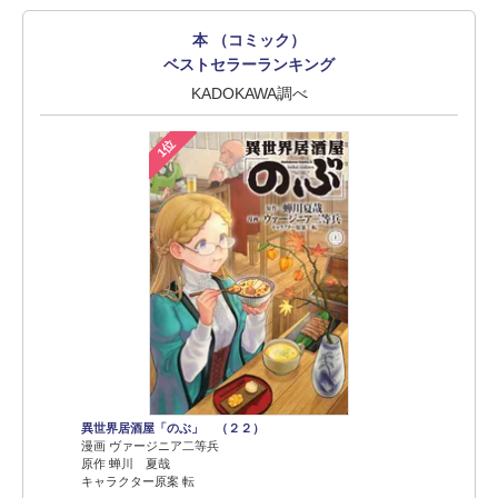
本 （コミック）
ベストセラーランキング
KADOKAWA調べ
1位
異世界居酒屋「のぶ」 （２２）
漫画 ヴァージニア二等兵
原作 蝉川 夏哉
キャラクター原案 転