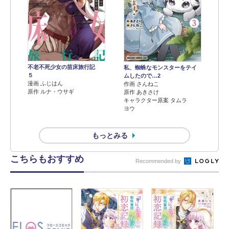
不老不死少女の苗床旅行記
私、蜘蛛なモンスターをテイ
５
ムしたので…2
漫画 ふじはん
作画 さんねこ
原作 ルナ・ウサギ
原作 あきさけ
キャラクター原案 タムラ
ヨウ
もっとみる
こちらもおすすめ
Recommended by