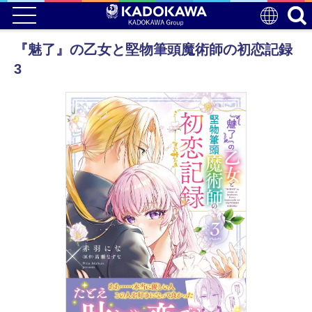
『魅了』の乙女と堅物筆頭魔術師の初恋記録
3