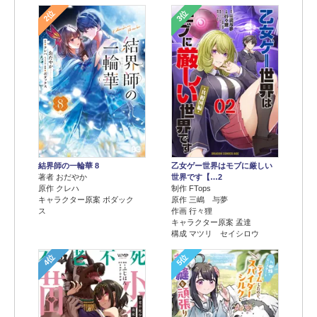
2位
3位
結界師の一輪華 8
乙女ゲー世界はモブに厳しい
著者 おだやか
世界です【…2
原作 クレハ
制作 FTops
キャラクター原案 ボダック
原作 三嶋 与夢
ス
作画 行々狸
キャラクター原案 孟達
構成 マツリ セイシロウ
4位
5位