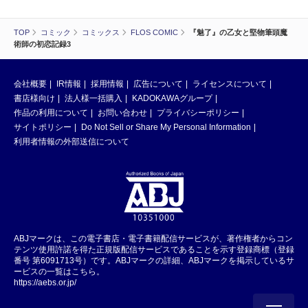
TOP
コミック
コミックス
FLOS COMIC
『魅了』の乙女と堅物筆頭魔
術師の初恋記録3
会社概要
IR情報
採用情報
広告について
ライセンスについて
書店様向け
法人様一括購入
KADOKAWAグループ
作品の利用について
お問い合わせ
プライバシーポリシー
サイトポリシー
Do Not Sell or Share My Personal Information
利用者情報の外部送信について
ABJマークは、この電子書店・電子書籍配信サービスが、著作権者からコン
テンツ使用許諾を得た正規版配信サービスであることを示す登録商標（登録
番号 第6091713号）です。ABJマークの詳細、ABJマークを掲示しているサ
ービスの一覧はこちら。
https://aebs.or.jp/