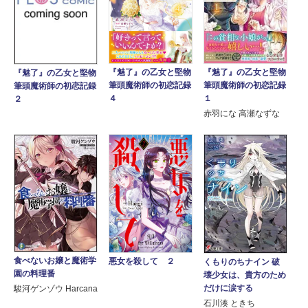
『魅了』の乙女と堅物
『魅了』の乙女と堅物
『魅了』の乙女と堅物
筆頭魔術師の初恋記録
筆頭魔術師の初恋記録
筆頭魔術師の初恋記録
１
４
２
赤羽にな 高瀬なずな
食べないお嬢と魔術学
悪女を殺して ２
くもりのちナイン 破
園の料理番
壊少女は、貴方のため
だけに涙する
駿河ゲンゾウ Harcana
石川湊 ときち