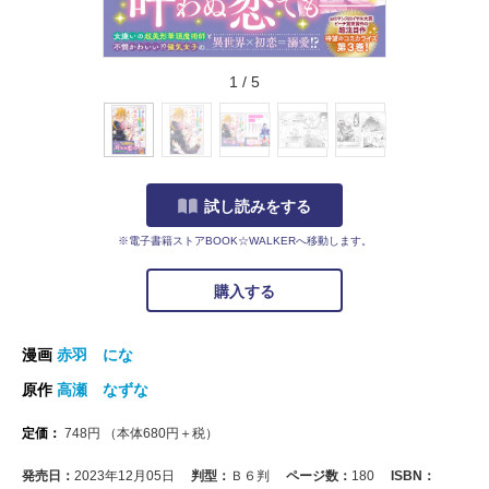
1
/
5
試し読みをする
※電子書籍ストアBOOK☆WALKERへ移動します。
購入する
漫画
赤羽 にな
原作
高瀬 なずな
定価：
748
円
（本体
680
円＋税）
発売日：
2023年12月05日
判型：
Ｂ６判
ページ数：
180
ISBN：