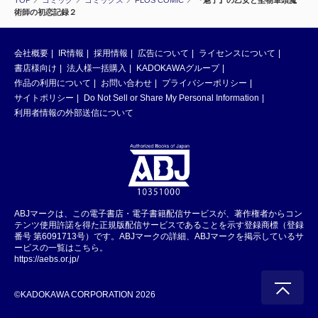
TOP
コミック
コミックス
FLOS COMIC
『魅了』の乙女と堅物筆頭魔
術師の初恋記録２
会社概要
IR情報
採用情報
広告について
ライセンスについて
書店様向け
法人様一括購入
KADOKAWAグループ
作品の利用について
お問い合わせ
プライバシーポリシー
サイトポリシー
Do Not Sell or Share My Personal Information
利用者情報の外部送信について
ABJマークは、この電子書店・電子書籍配信サービスが、著作権者からコン
テンツ使用許諾を得た正規版配信サービスであることを示す登録商標（登録
番号 第6091713号）です。ABJマークの詳細、ABJマークを掲示しているサ
ービスの一覧はこちら。
https://aebs.or.jp/
©KADOKAWA CORPORATION 2026