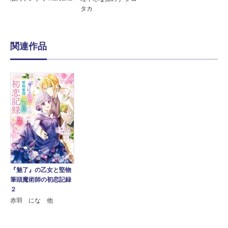
タカ
関連作品
『魅了』の乙女と堅物
筆頭魔術師の初恋記録
２
赤羽 にな 他