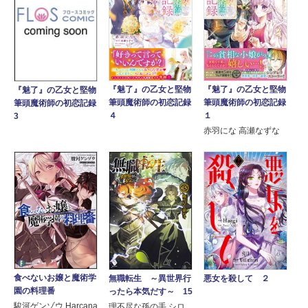
『魅了』の乙女と堅物
『魅了』の乙女と堅物
『魅了』の乙女と堅物
筆頭魔術師の初恋記録
筆頭魔術師の初恋記録
筆頭魔術師の初恋記録
１
４
3
赤羽にな 高瀬なずな
食べないお嬢と魔術学
無職転生 ～異世界行
悪女を殺して ２
園の料理番
ったら本気だす～ 15
駿河ゲンゾウ Harcana
理不尽な孫の手 シロ