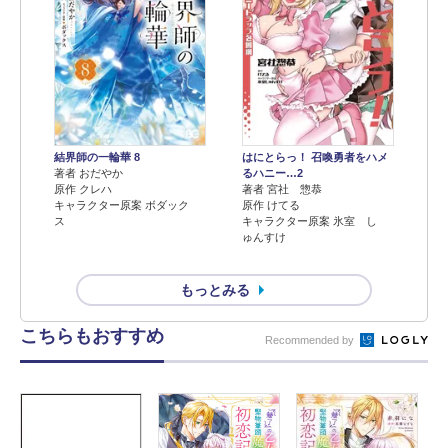
結界師の一輪華 8
はにとらっ！ 召喚勇者をハメ
著者 おだやか
るハニー…2
原作 クレハ
著者 宮社 惣恭
キャラクター原案 ボダック
原作 けてる
ス
キャラクター原案 氷室 し
ゅんすけ
もっとみる
こちらもおすすめ
Recommended by