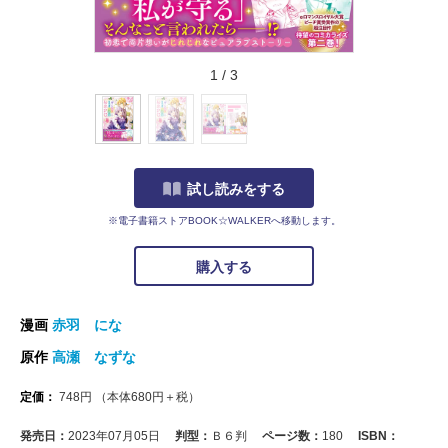
1
/
3
試し読みをする
※電子書籍ストアBOOK☆WALKERへ移動します。
購入する
漫画
赤羽 にな
原作
高瀬 なずな
定価：
748
円
（本体
680
円＋税）
発売日：
2023年07月05日
判型：
Ｂ６判
ページ数：
180
ISBN：