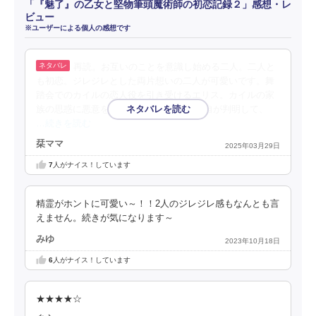
「『魅了』の乙女と堅物筆頭魔術師の初恋記録２」感想・レ
ビュー
※ユーザーによる個人の感想です
再読。お互いのことを意識し始める二人。二人と
も初恋。ジレジレとした両片想いの二人が可愛いです。舞
踏会でのカイルの恋人役を引き受けるエリス。カイルの家
族の思惑に悪意を感じます。 エリスの出自が判明して、
…続きを読む
栞ママ
2025年03月29日
7
人がナイス！しています
精霊がホントに可愛い～！！2人のジレジレ感もなんとも言
えません。続きが気になります～
みゆ
2023年10月18日
6
人がナイス！しています
★★★★☆