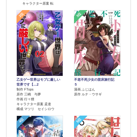
キャラクター原案 転
2位
3位
乙女ゲー世界はモブに厳しい
不老不死少女の苗床旅行記
世界です【…2
５
制作 FTops
漫画 ふじはん
原作 三嶋 与夢
原作 ルナ・ウサギ
作画 行々狸
キャラクター原案 孟達
構成 マツリ セイシロウ
4位
5位