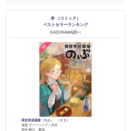
本 （コミック）
ベストセラーランキング
KADOKAWA調べ
1位
異世界居酒屋「のぶ」 （２２）
漫画 ヴァージニア二等兵
原作 蝉川 夏哉