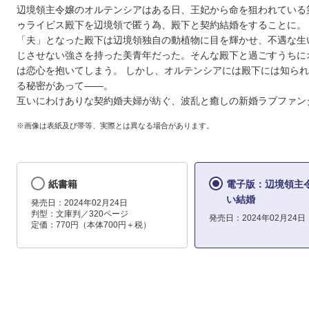
辺境領主令嬢のオルテンシアはある日、王妃から命を狙われている
ゥライビス殿下を辺境領で匿う為、殿下と契約結婚をすることに。
「夫」となった殿下は辺境領独自の動植物に目を輝かせ、不遇な生
じさせない強さを持った美青年だった。そんな殿下と過ごすうちに
は恋心を抱いてしまう。 しかし、オルテンシアには殿下には知ら
る秘密があって――。
互いにわけありな契約婚夫婦が紡ぐ、波乱と癒しの新婚ラブファン
※画像は表紙及び帯等、実際とは異なる場合があります。
紙書籍
電子版：辺境領主
い結婚
発売日：2024年02月24日
判型：文庫判／320ページ
発売日：2024年02月24日
定価：770円（本体700円＋税）