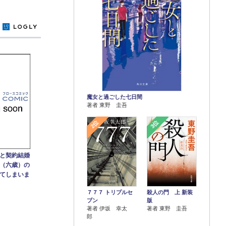
y
魔女と過ごした七日間
著者 東野 圭吾
2位
3位
と契約結婚
（六歳）の
てしまいま
７７７ トリプルセ
殺人の門 上 新装
ブン
版
著者 伊坂 幸太
著者 東野 圭吾
郎