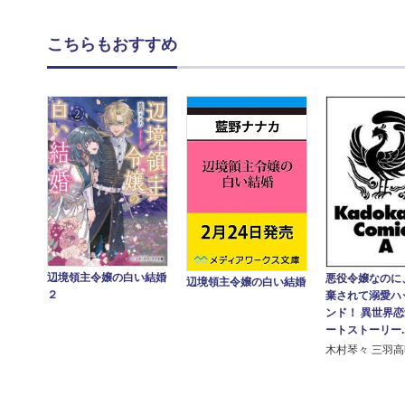
こちらもおすすめ
辺境領主令嬢の白い結婚
悪役令嬢なのに
辺境領主令嬢の白い結婚
２
棄されて溺愛ハ
ンド！ 異世界
ートストーリー..
木村琴々 三羽