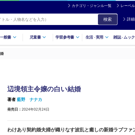
カテゴリ・ジャンル一覧
レーベル
検索
詳細
一般書
児童書
学習参考書
生活
実用
雑誌
ムック
・
・
婚
辺境領主令嬢の白い結婚
著者
藍野 ナナカ
発売日：
2024年02月24日
わけあり契約婚夫婦が織りなす波乱と癒しの新婚ラブファ