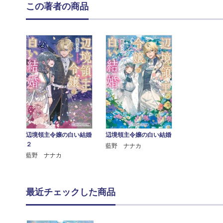
この著者の商品
辺境領主令嬢の白い結婚
辺境領主令嬢の白い結婚
２
藍野 ナナカ
藍野 ナナカ
最近チェックした商品