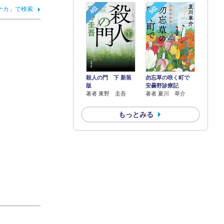
4位
5位
ナカ」で検索
殺人の門 下 新装
勿忘草の咲く町で
版
安曇野診療記
著者 東野 圭吾
著者 夏川 草介
もっとみる