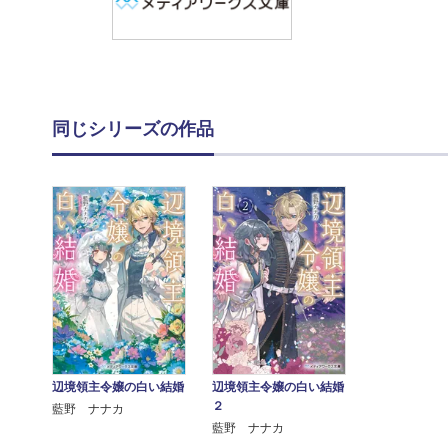
同じシリーズの作品
辺境領主令嬢の白い結婚
辺境領主令嬢の白い結婚
２
藍野 ナナカ
藍野 ナナカ