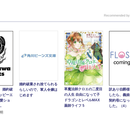
Recommended b
婚約破棄され捨てられる
草魔法師クロエの二度目
、婚約破
訳あり伯爵様
らしいので、軍人令嬢は
の人生 自由になって子
ッピーエ
したら、義娘
じめます
ドラゴンとレベルMAX
恋愛ショ
契約母になっ
薬師ライフ 5
.
した。（4）
高明