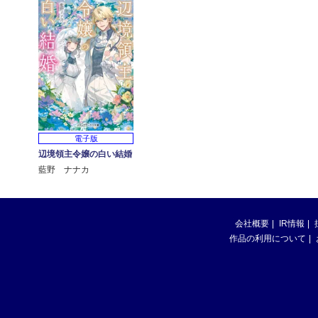
電子版
辺境領主令嬢の白い結婚
藍野 ナナカ
会社概要
IR情報
作品の利用について