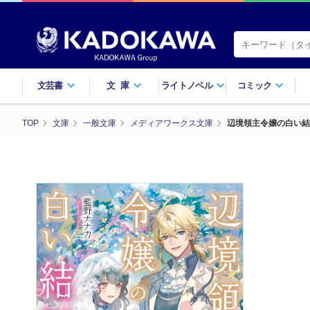
文芸書
文庫
ライトノベル
コミック
TOP
文庫
一般文庫
メディアワークス文庫
辺境領主令嬢の白い結