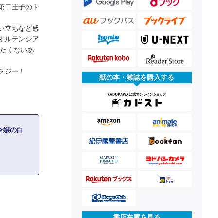
第二王子のト
い立ちなど感
オルテンシア
れたくないあ
タジー！
紙の本・雑誌を購入する
令嬢の白
書店在庫を見る