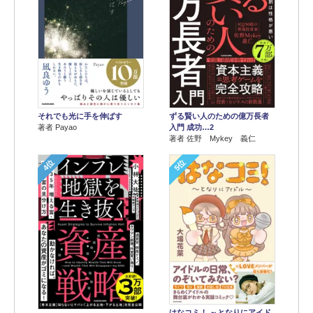
それでも光に手を伸ばす
ずる賢い人のための億万長者
著者 Payao
入門 成功…2
著者 佐野 Mykey 義仁
4位
5位
はなコミ！ ～となりにアイド