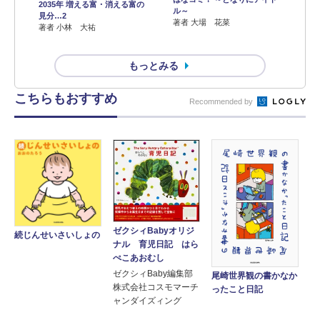
2035年 増える富・消える富の
ル～
見分…2
著者 大場 花菜
著者 小林 大祐
もっとみる
こちらもおすすめ
Recommended by
ゼクシィBabyオリジ
続じんせいさいしょの
ナル 育児日記 はら
ぺこあおむし
ゼクシィBaby編集部
尾崎世界観の書かなか
株式会社コスモマーチ
ったこと日記
ャンダイズィング