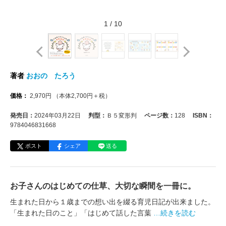
1
/
10
著者
おおの たろう
価格：
2,970
円
（本体
2,700
円＋税）
発売日：
2024年03月22日
判型：
Ｂ５変形判
ページ数：
128
ISBN：
9784046831668
ポスト
シェア
送る
お子さんのはじめての仕草、大切な瞬間を一冊に。
生まれた日から１歳までの想い出を綴る育児日記が出来ました。
「生まれた日のこと」「はじめて話した言葉
…続きを読む