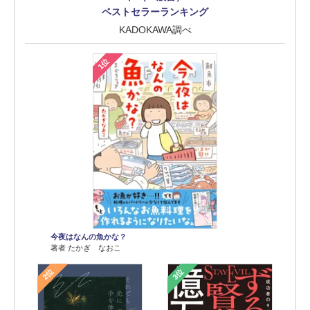
ベストセラーランキング
KADOKAWA調べ
1位
今夜はなんの魚かな？
著者 たかぎ なおこ
2位
3位