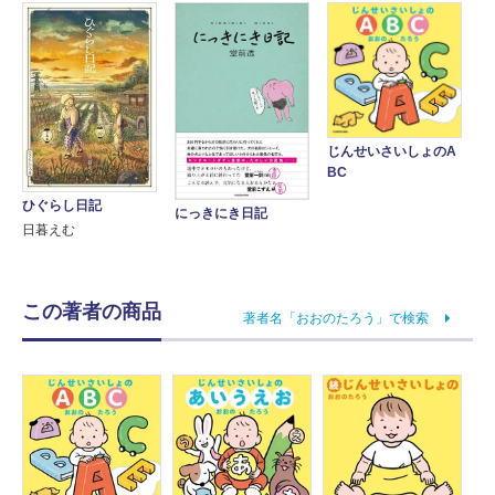
じんせいさいしょのA
BC
ひぐらし日記
にっきにき日記
日暮えむ
この著者の商品
著者名「おおのたろう」で検索