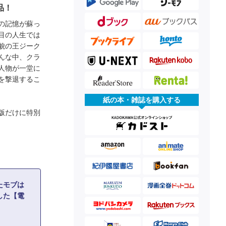
品！
の記憶が蘇っ
目の人生では
貌の王ジーク
んな中、クラ
人物が一堂に
を撃退するこ
紙の本・雑誌を購入する
版だけに特別
たモブは
した【電