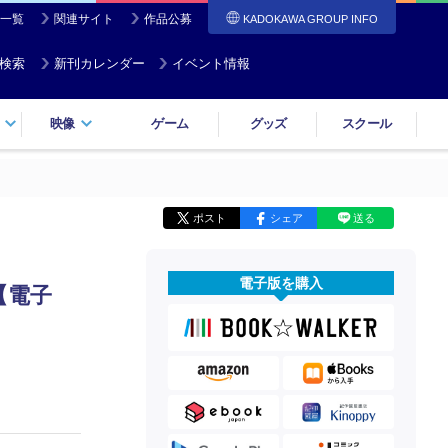
一覧
関連サイト
作品公募
KADOKAWA GROUP INFO
検索
新刊カレンダー
イベント情報
映像
ゲーム
グッズ
スクール
ポスト
シェア
送る
電子版を購入
【電子