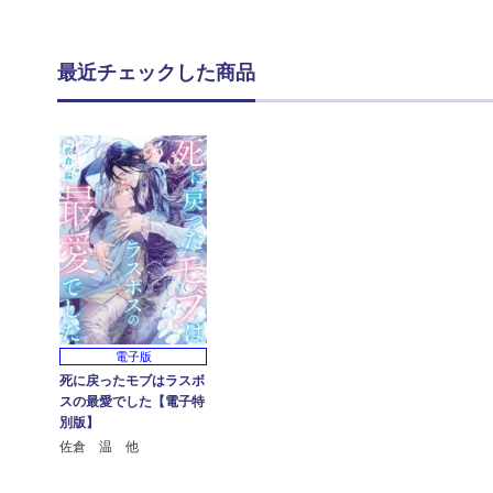
最近チェックした商品
電子版
死に戻ったモブはラスボ
スの最愛でした【電子特
別版】
佐倉 温 他