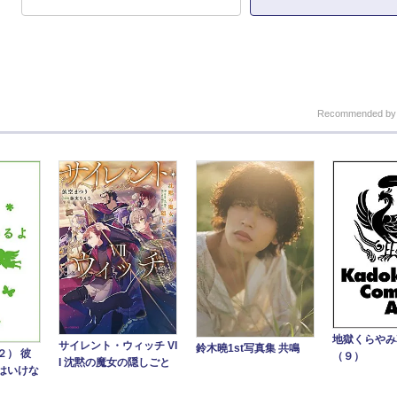
Recommended b
地獄くらや
サイレント・ウィッチ VI
鈴木曉1st写真集 共鳴
２） 彼
（９）
I 沈黙の魔女の隠しごと
はいけな