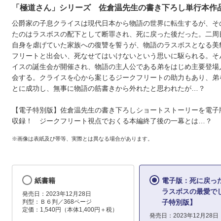
「極道さん」シリーズ 佐倉温先生の書き下ろし単行本作
公爵家の子息クライスは現代日本から物語の世界に転生するが、そ
たのはラスボスの配下として断罪され、死に戻った後だった。二周
自身を虐げていた家族への復讐を誓うが、物語のラスボスとなる美
フリートと出会い、死なせてはいけないという思いに駆られる。そ
イスの誕生会が開催され、物語の主人公である弟をはじめ主要登場
会する。クライスを心から案じるジークフリートの助力もあり、弟
とに成功し、無事に物語の筋書きから外れたと思われたが…？
【電子特別版】佐倉温先生の書き下ろしショートストーリーを電子
収録！ ジークフリート視点でおくる本編終了後の一幕とは…？
※画像は表紙及び帯等、実際とは異なる場合があります。
紙書籍
電子版：死に戻っ
ラスボスの最愛で
発売日：2023年12月28日
判型：Ｂ６判／368ページ
子特別版】
定価：1,540円（本体1,400円＋税）
発売日：2023年12月28日