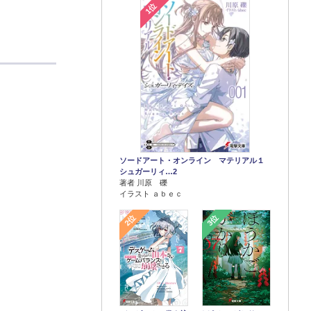
1位
ソードアート・オンライン マテリアル１
シュガーリィ…2
著者 川原 礫
イラスト ａｂｅｃ
2位
3位