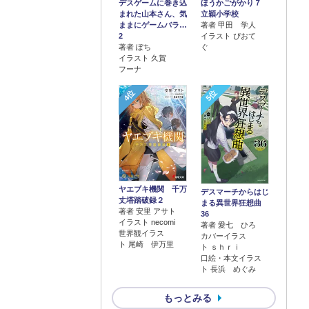
デスゲームに巻き込
ほうかごがかり７
まれた山本さん、気
立穎小学校
ままにゲームバラ…
著者 甲田 学人
2
イラスト ぴおて
著者 ぽち
ぐ
イラスト 久賀
フーナ
4位
5位
ヤエブキ機関 千万
デスマーチからはじ
丈塔踏破録２
まる異世界狂想曲
著者 安里 アサト
36
イラスト necomi
著者 愛七 ひろ
世界観イラス
カバーイラス
ト 尾崎 伊万里
ト ｓｈｒｉ
口絵・本文イラス
ト 長浜 めぐみ
もっとみる