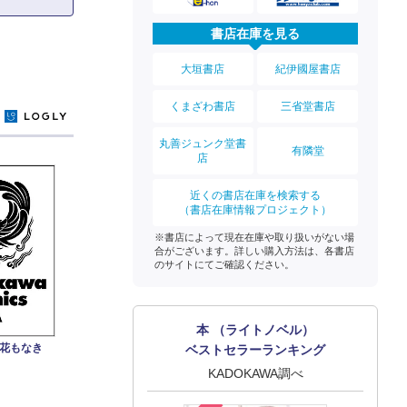
書店在庫を見る
大垣書店
紀伊國屋書店
くまざわ書店
三省堂書店
y
丸善ジュンク堂書
有隣堂
店
近くの書店在庫を検索する
（書店在庫情報プロジェクト）
※書店によって現在在庫や取り扱いがない場
合がございます。詳しい購入方法は、各書店
のサイトにてご確認ください。
本 （ライトノベル）
み花もなき
ベストセラーランキング
KADOKAWA調べ