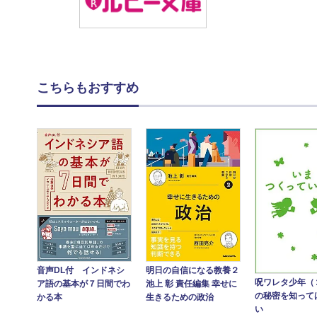
こちらもおすすめ
音声DL付 インドネシ
明日の自信になる教養２
呪ワレタ少年（
ア語の基本が７日間でわ
池上 彰 責任編集 幸せに
の秘密を知って
かる本
生きるための政治
い