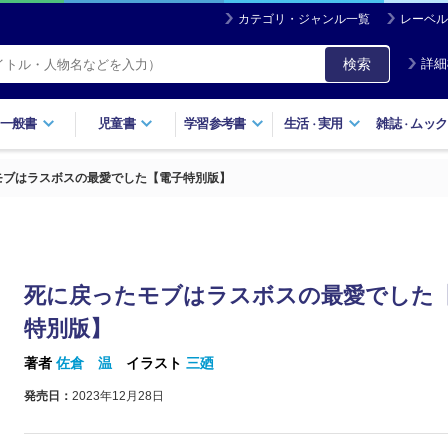
カテゴリ・ジャンル一覧
レーベル
検索
詳細
一般書
児童書
学習参考書
生活
実用
雑誌
ムック
・
・
モブはラスボスの最愛でした【電子特別版】
死に戻ったモブはラスボスの最愛でした
特別版】
著者
佐倉 温
イラスト
三廼
発売日：
2023年12月28日