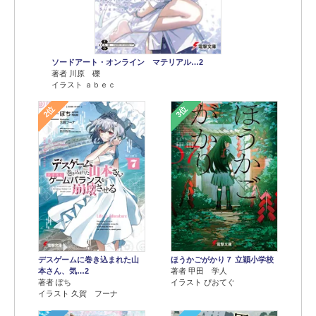
ソードアート・オンライン マテリアル…2
著者 川原 礫
イラスト ａｂｅｃ
2位
3位
デスゲームに巻き込まれた山
ほうかごがかり７ 立穎小学校
本さん、気…2
著者 甲田 学人
著者 ぽち
イラスト ぴおてぐ
イラスト 久賀 フーナ