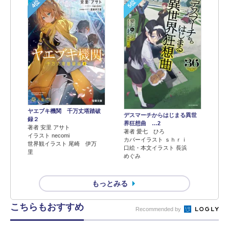
4位
5位
ヤエブキ機関 千万丈塔踏破
デスマーチからはじまる異世
録２
界狂想曲 …2
著者 安里 アサト
著者 愛七 ひろ
イラスト necomi
カバーイラスト ｓｈｒｉ
世界観イラスト 尾崎 伊万
口絵・本文イラスト 長浜
里
めぐみ
もっとみる
こちらもおすすめ
Recommended by