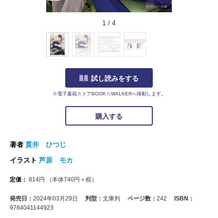
1
/
4
試し読みをする
※電子書籍ストアBOOK☆WALKERへ移動します。
購入する
著者
貫井 ひつじ
イラスト
芦原 モカ
定価：
814
円
（本体
740
円＋税）
発売日：
2024年03月29日
判型：
文庫判
ページ数：
242
ISBN：
9784041144923