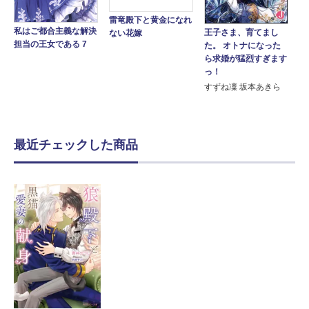
雷竜殿下と黄金になれ
私はご都合主義な解決
王子さま、育てまし
ない花嫁
担当の王女である 7
た。 オトナになった
ら求婚が猛烈すぎます
っ！
すずね凜 坂本あきら
最近チェックした商品