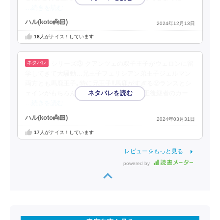
…続きを読む
ハル(koto👼🏻‎)
2024年12月13日
18
人がナイス！しています
シリーズ③ クアンツェの双子王子がウェロンに留
学してきて大騒動…兄王子フェリシアン弟王子ジェルマン
両方とも馬鹿王子｡特に兄王子‼︎馬鹿がすぎる😤ランスとシ
ェインがもちろん主で話が進むけど､次期王後継者のカー
…続きを読む
ハル(koto👼🏻‎)
2024年03月31日
17
人がナイス！しています
レビューをもっと見る
powered by