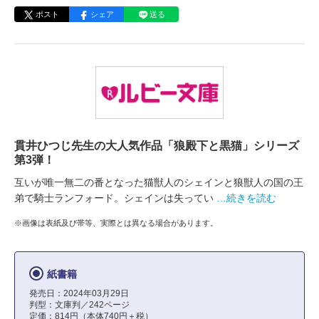
ポスト
シェア
送る
貫井ひつじ先生の大人気作品「狼殿下と黒猫」シリーズ
第3弾！
互いが唯一無二の番となった猫獣人のシェインと狼獣人の国の王
弟で騎士ランフォード。シェインは失ってい
…続きを読む
※画像は表紙及び帯等、実際とは異なる場合があります。
紙書籍
発売日：2024年03月29日
判型：文庫判／242ページ
定価：814円（本体740円＋税）