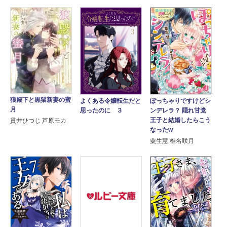
狼殿下と黒猫新妻の蜜
ぽっちゃりですけどシ
よくある令嬢転生だと
月
ンデレラ？ 隠れ甘党
思ったのに ３
王子と結婚したらこう
貫井ひつじ 芦原モカ
なったw
粟生慧 椎名咲月