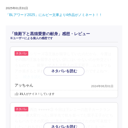
2025年01月31日
「BLアワード2025」にルビー文庫より4作品がノミネート！！
「狼殿下と黒猫愛妻の献身」感想・レビュー
※ユーザーによる個人の感想です
シリーズ③王族が留学していたのだから、今度は
その国の王族を留学させない訳にはいかないのが外交とい
うもので…。留学してきた犬獣人の王子双子…ムカキツも
アホ過ぎると呆れて果てて笑ってしまうものですよね〜、
こ
…続きを読む
アッちゃん
2024年06月01日
21
人がナイス！しています
再読 ♥♥♥♥♥③ 今回は王レニーの息子カークラン
ドが一番大変だった｡留学先で机を並べてた双子王子がどち
らもバカでその尻拭いに奔走し胃を痛めてたのが可哀想で
した｡これも王になる為の試練なのかと思ってしまった