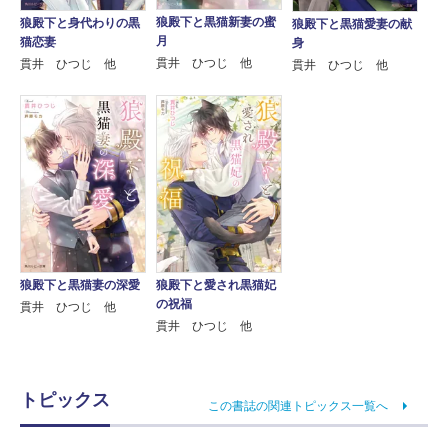
狼殿下と黒猫新妻の蜜
狼殿下と身代わりの黒
狼殿下と黒猫愛妻の献
月
猫恋妻
身
貫井 ひつじ 他
貫井 ひつじ 他
貫井 ひつじ 他
狼殿下と黒猫妻の深愛
狼殿下と愛され黒猫妃
の祝福
貫井 ひつじ 他
貫井 ひつじ 他
トピックス
この書誌の関連トピックス一覧へ