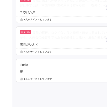
無能と蔑まれ搾取されてきたけど錬金術が出来れば楽
お仕事する話。家族や雇い主の罵倒は右から左、一晩外にいろ
ユウ@八戸
8
人がナイス！しています
実母の死後、ロクでない父と義母・義妹に囲まれて
から、大商会の経営者でもある侯爵様と出逢い、運命が変わる
雪見だいふく
4
人がナイス！しています
kindle
蒼
3
人がナイス！しています