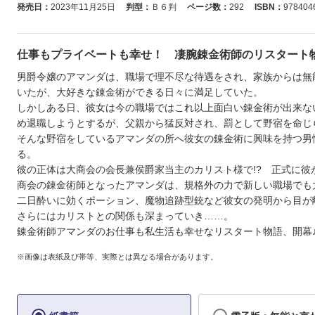
発売日：
2023年11月25日
判型：
Ｂ６判
ページ数：
292
ISBN：
978404
仕事もプライベートも幸せ！ 凄腕錬金術師のリスタート
男爵令嬢のアマンダは、職場で理不尽な待遇をされ、家族からは無
いたが、大好きな錬金術ができる日々に満足していた。
しかしある日、彼女は今の職場ではこれ以上面白い錬金術が出来な
め退職しようとするが、父親から猛反対され、罰として野宿を命じ
そんな野宿をしているアマンダの所へ彼女の錬金術に興味を持つ男
る。
彼の正体は大商会の会長兼侯爵家当主のカリスト様で!? 正式に彼
商会の錬金術師となったアマンダは、規格外の力で新しい職場でも
二日酔いに効くポーション、魔物追跡型銃など彼女の発明から目
さらにはカリストとの関係も深まっていき……。
錬金術師アマンダのお仕事も私生活も幸せなリスタート物語、開幕
※画像は表紙及び帯等、実際とは異なる場合があります。