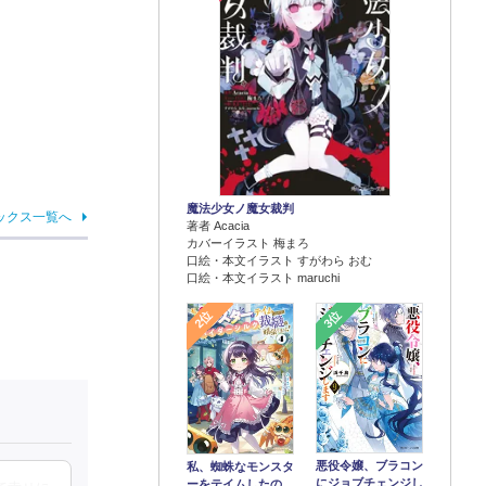
魔法少女ノ魔女裁判
ックス一覧へ
著者 Acacia
カバーイラスト 梅まろ
口絵・本文イラスト すがわら おむ
口絵・本文イラスト maruchi
2位
3位
悪役令嬢、ブラコン
私、蜘蛛なモンスタ
にジョブチェンジし
ーをテイムしたの