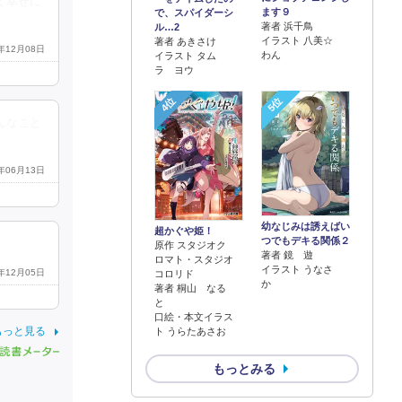
て幸せに
ます９
で、スパイダーシ
著者 浜千鳥
ル…2
イラスト 八美☆
著者 あきさけ
3年12月08日
わん
イラスト タム
ラ ヨウ
4位
5位
んなこと
4年06月13日
幼なじみは誘えばい
超かぐや姫！
つでもデキる関係２
原作 スタジオク
著者 鏡 遊
ロマト・スタジオ
イラスト うなさ
3年12月05日
コロリド
か
著者 桐山 なる
と
口絵・本文イラス
もっと見る
ト うらたあさお
もっとみる