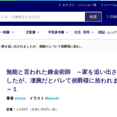
カテゴリ・ジャンル一覧
レーベル
検索
詳細
一般書
児童書
学習参考書
生活
実用
雑誌
ムック
・
・
～家を追い出されましたが、凄腕だとバレて侯爵様に拾わ…
無能と言われた錬金術師 ～家を追い出
したが、凄腕だとバレて侯爵様に拾われ
～１
著者
shiryu
イラスト
Matsuki
定価：
1,430
円 （本体
1,300
円＋税）