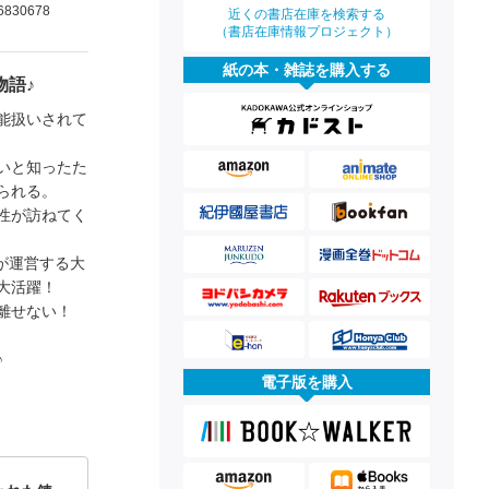
6830678
近くの書店在庫を検索する
（書店在庫情報プロジェクト）
紙の本・雑誌を購入する
物語♪
能扱いされて
いと知ったた
られる。
性が訪ねてく
が運営する大
大活躍！
が離せない！
♪
電子版を購入