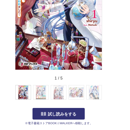
1
/
5
試し読みをする
※電子書籍ストアBOOK☆WALKERへ移動します。