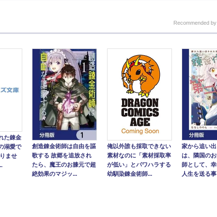
Recommended b
れた錬金
創造錬金術師は自由を謳
俺以外誰も採取できない
家から追い出
の溺愛で
歌する 故郷を追放され
素材なのに「素材採取率
は、隣国のお
戻りませ
たら、魔王のお膝元で超
が低い」とパワハラする
師として、幸
.
絶効果のマジッ...
幼馴染錬金術師...
人生を送る事に