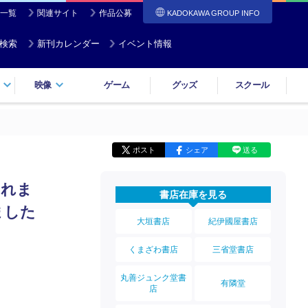
一覧
関連サイト
作品公募
KADOKAWA GROUP INFO
検索
新刊カレンダー
イベント情報
映像
ゲーム
グッズ
スクール
ポスト
シェア
送る
されま
書店在庫を見る
ました
大垣書店
紀伊國屋書店
くまざわ書店
三省堂書店
丸善ジュンク堂書
有隣堂
店