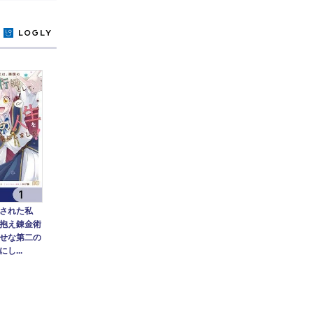
y
された私
抱え錬金術
せな第二の
し...