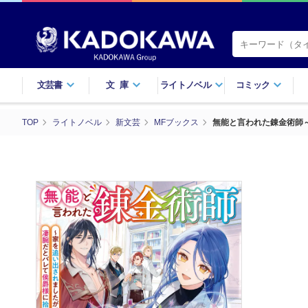
文芸書
文庫
ライトノベル
コミック
TOP
ライトノベル
新文芸
MFブックス
無能と言われた錬金術師