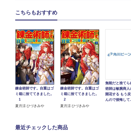
こちらもおすすめ
無能だと捨てら
錬金術師です。自重はゴ
錬金術師です。自重はゴ
術師は敏腕商人
ミ箱に捨ててきました。
ミ箱に捨ててきました。
開花する もう
1
2
んので後悔して..
夏月涼 ひづきみや
夏月涼 ひづきみや
最近チェックした商品