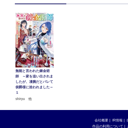
無能と言われた錬金術
師 ～家を追い出されま
したが、凄腕だとバレて
侯爵様に拾われました～
１
shiryu 他
会社概要
IR情報
作品の利用について