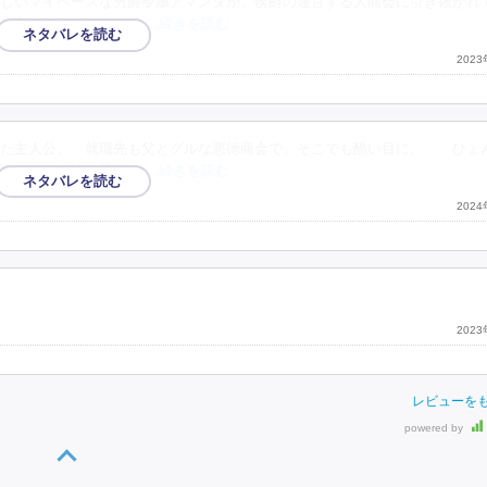
しいマイペースな男爵令嬢アマンダが、侯爵の運営する大商会に引き抜かれ
と言われればテントを
…続きを読む
202
いた主人公。 就職先も父とグルな悪徳商会で、そこでも酷い目に。 ひょ
事に。 今後の展開は
…続きを読む
202
202
レビューを
powered by