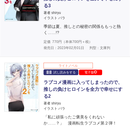
る3
著者 shiryu
イラスト バラ
季節は夏、推しとの秘密の関係ももっと熱
く……!?
定価
770
円（本体
700
円＋税）
発売日：2023年02月01日
判型：文庫判
ライトノベル
試し読みをする
電子版
ラブコメ漫画に入ってしまったので、
推しの負けヒロインを全力で幸せにす
る2
著者 shiryu
イラスト バラ
「私に頑張ったご褒美をくれない
か……？」 漫画転生ラブコメ第２弾！