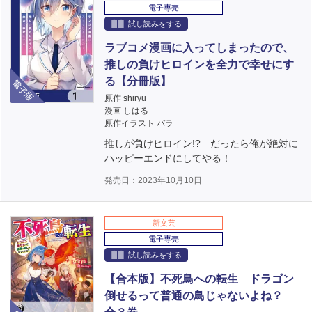
電子専売
試し読みをする
ラブコメ漫画に入ってしまったので、
推しの負けヒロインを全力で幸せにす
電子版
る【分冊版】
原作 shiryu
漫画 しはる
原作イラスト バラ
推しが負けヒロイン!? だったら俺が絶対に
ハッピーエンドにしてやる！
発売日：2023年10月10日
新文芸
電子専売
試し読みをする
【合本版】不死鳥への転生 ドラゴン
倒せるって普通の鳥じゃないよね？
電子版