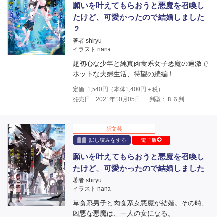
願いを叶えてもらおうと悪魔を召喚し
たけど、可愛かったので結婚しました
２
著者 shiryu
イラスト nana
超初心な少年と純真肉食系女子悪魔の過激で
ホットな夫婦生活、待望の続編！
定価
1,540
円（本体
1,400
円＋税）
発売日：2021年10月05日
判型：Ｂ６判
新文芸
試し読みをする
電子版
願いを叶えてもらおうと悪魔を召喚し
たけど、可愛かったので結婚しました
著者 shiryu
イラスト nana
草食系男子と肉食系女悪魔が結婚。その時、
凶悪な悪魔は、一人の女になる。