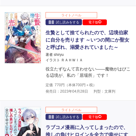
ライトノベル
試し読みをする
電子版
生贄として捨てられたので、辺境伯家
に自分を売ります ～いつの間にか聖女
と呼ばれ、溺愛されていました～
著者 shiryu
イラスト ＲＡＨＷＩＡ
役立たずなんて言わせない――魔物がはびこ
る辺境が、私の「居場所」です！
定価
770
円（本体
700
円＋税）
発売日：2023年04月28日
判型：文庫判
ライトノベル
試し読みをする
電子版
ラブコメ漫画に入ってしまったので、
推しの負けヒロインを全力で幸せにす