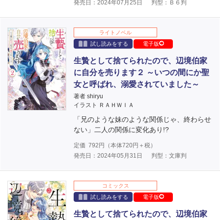
発売日：2024年07月25日
判型：Ｂ６判
ライトノベル
試し読みをする
電子版
生贄として捨てられたので、辺境伯家
に自分を売ります２ ～いつの間にか聖
女と呼ばれ、溺愛されていました～
著者 shiryu
イラスト ＲＡＨＷＩＡ
「兄のような妹のような関係じゃ、終わらせ
ない」二人の関係に変化あり!?
定価
792
円（本体
720
円＋税）
発売日：2024年05月31日
判型：文庫判
コミックス
試し読みをする
電子版
生贄として捨てられたので、辺境伯家