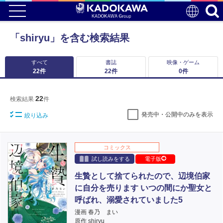
「shiryu」を含む検索結果
すべて
書誌
映像・ゲーム
22
件
22
件
0
件
22
検索結果
件
発売中・公開中のみを表示
絞り込み
コミックス
試し読みをする
電子版
生贄として捨てられたので、辺境伯家
に自分を売ります いつの間にか聖女と
呼ばれ、溺愛されていました5
漫画 春乃 まい
原作 shiryu