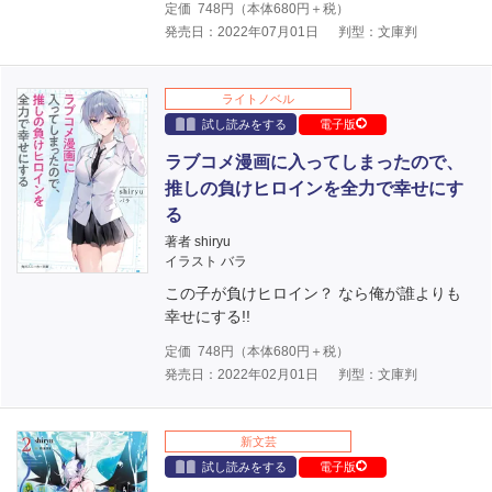
定価
748
円（本体
680
円＋税）
発売日：2022年07月01日
判型：文庫判
ライトノベル
試し読みをする
電子版
ラブコメ漫画に入ってしまったので、
推しの負けヒロインを全力で幸せにす
る
著者 shiryu
イラスト バラ
この子が負けヒロイン？ なら俺が誰よりも
幸せにする!!
定価
748
円（本体
680
円＋税）
発売日：2022年02月01日
判型：文庫判
新文芸
試し読みをする
電子版