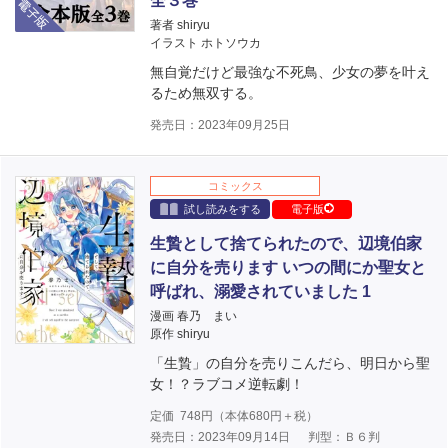
全３巻
著者 shiryu
イラスト ホトソウカ
無自覚だけど最強な不死鳥、少女の夢を叶え
るため無双する。
発売日：2023年09月25日
コミックス
試し読みをする
電子版
生贄として捨てられたので、辺境伯家
に自分を売ります いつの間にか聖女と
呼ばれ、溺愛されていました 1
漫画 春乃 まい
原作 shiryu
「生贄」の自分を売りこんだら、明日から聖
女！？ラブコメ逆転劇！
定価
748
円（本体
680
円＋税）
発売日：2023年09月14日
判型：Ｂ６判