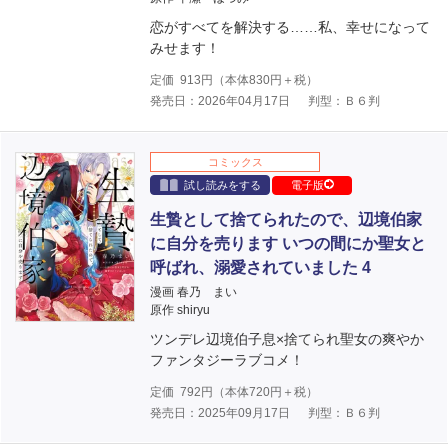
恋がすべてを解決する……私、幸せになって
みせます！
定価
913
円（本体
830
円＋税）
発売日：2026年04月17日
判型：Ｂ６判
コミックス
試し読みをする
電子版
生贄として捨てられたので、辺境伯家
に自分を売ります いつの間にか聖女と
呼ばれ、溺愛されていました 4
漫画 春乃 まい
原作 shiryu
ツンデレ辺境伯子息×捨てられ聖女の爽やか
ファンタジーラブコメ！
定価
792
円（本体
720
円＋税）
発売日：2025年09月17日
判型：Ｂ６判