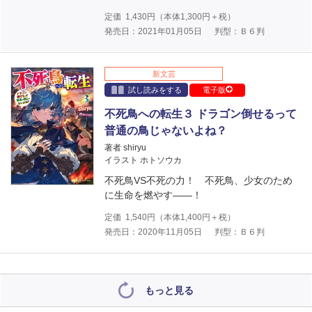
定価
1,430
円（本体
1,300
円＋税）
発売日：2021年01月05日
判型：Ｂ６判
新文芸
試し読みをする
電子版
不死鳥への転生３ ドラゴン倒せるって
普通の鳥じゃないよね？
著者 shiryu
イラスト ホトソウカ
不死鳥VS不死の力！ 不死鳥、少女のため
に生命を燃やす――！
定価
1,540
円（本体
1,400
円＋税）
発売日：2020年11月05日
判型：Ｂ６判
もっと見る