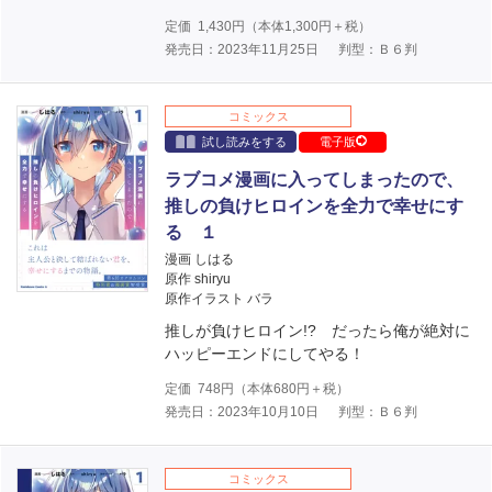
定価
1,430
円（本体
1,300
円＋税）
発売日：2023年11月25日
判型：Ｂ６判
コミックス
試し読みをする
電子版
ラブコメ漫画に入ってしまったので、
推しの負けヒロインを全力で幸せにす
る １
漫画 しはる
原作 shiryu
原作イラスト バラ
推しが負けヒロイン!? だったら俺が絶対に
ハッピーエンドにしてやる！
定価
748
円（本体
680
円＋税）
発売日：2023年10月10日
判型：Ｂ６判
コミックス