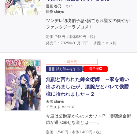
漫画 春乃 まい
原作 shiryu
ツンデレ辺境伯子息×捨てられ聖女の爽やか
ファンタジーラブコメ！
定価
748
円（本体
680
円＋税）
発売日：2025年01月17日
判型：Ｂ６判
新文芸
試し読みをする
電子版
無能と言われた錬金術師 ～家を追い
出されましたが、凄腕だとバレて侯爵
様に拾われました～２
著者 shiryu
イラスト Matsuki
今度は公爵家からのスカウト!? 凄腕錬金術
師が選ぶ幸せな道とは――。
定価
1,540
円（本体
1,400
円＋税）