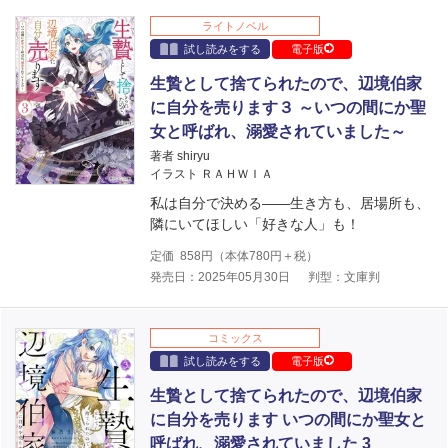
ライトノベル
試し読みをする
電子版
生贄として捨てられたので、辺境伯家
に自分を売ります３ ～いつの間にか聖
女と呼ばれ、溺愛されていました～
著者 shiryu
イラスト ＲＡＨＷＩＡ
私は自分で決める――生き方も、居場所も、
隣にいてほしい「好きな人」も！
定価
858
円（本体
780
円＋税）
発売日：2025年05月30日
判型：文庫判
コミックス
試し読みをする
電子版
生贄として捨てられたので、辺境伯家
に自分を売ります いつの間にか聖女と
呼ばれ、溺愛されていました 3