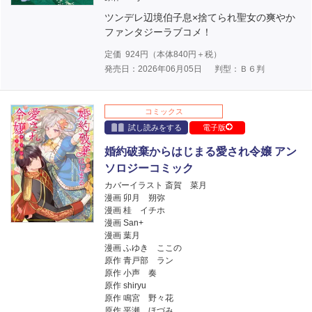
ツンデレ辺境伯子息×捨てられ聖女の爽やか
ファンタジーラブコメ！
定価
924
円（本体
840
円＋税）
発売日：2026年06月05日
判型：Ｂ６判
コミックス
試し読みをする
電子版
婚約破棄からはじまる愛され令嬢 アン
ソロジーコミック
カバーイラスト 斎賀 菜月
漫画 卯月 朔弥
漫画 桂 イチホ
漫画 San+
漫画 葉月
漫画 ふゆき ここの
原作 青戸部 ラン
原作 小声 奏
原作 shiryu
原作 鳴宮 野々花
原作 平瀬 ほづみ