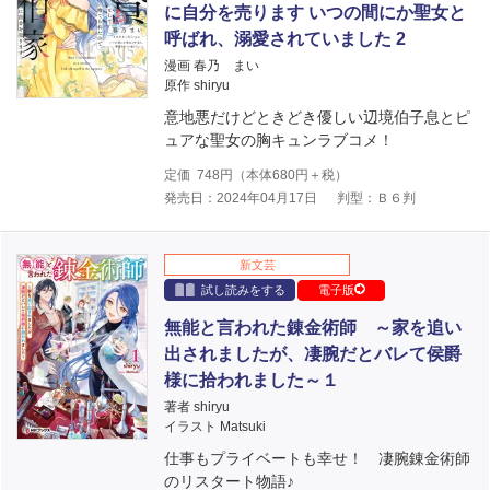
に自分を売ります いつの間にか聖女と
呼ばれ、溺愛されていました 2
漫画 春乃 まい
原作 shiryu
意地悪だけどときどき優しい辺境伯子息とピ
ュアな聖女の胸キュンラブコメ！
定価
748
円（本体
680
円＋税）
発売日：2024年04月17日
判型：Ｂ６判
新文芸
試し読みをする
電子版
無能と言われた錬金術師 ～家を追い
出されましたが、凄腕だとバレて侯爵
様に拾われました～１
著者 shiryu
イラスト Matsuki
仕事もプライベートも幸せ！ 凄腕錬金術師
のリスタート物語♪