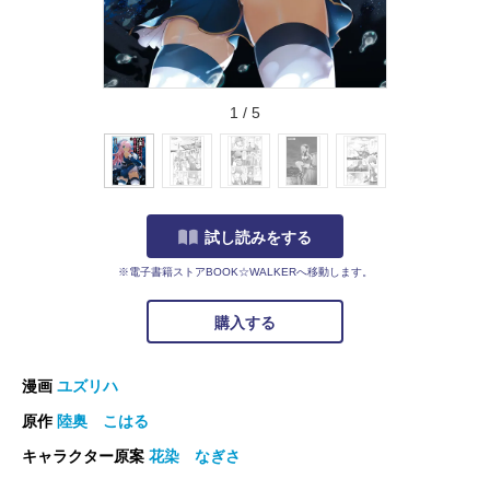
1
/
5
試し読みをする
※電子書籍ストアBOOK☆WALKERへ移動します。
購入する
漫画
ユズリハ
原作
陸奥 こはる
キャラクター原案
花染 なぎさ