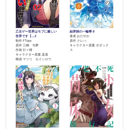
乙女ゲー世界はモブに厳しい
結界師の一輪華 8
世界です【…2
著者 おだやか
制作 FTops
原作 クレハ
原作 三嶋 与夢
キャラクター原案 ボダック
作画 行々狸
ス
キャラクター原案 孟達
構成 マツリ セイシロウ
4位
5位