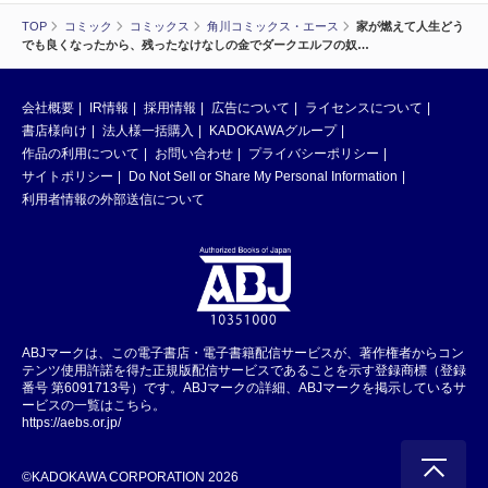
TOP
コミック
コミックス
角川コミックス・エース
家が燃えて人生どう
でも良くなったから、残ったなけなしの金でダークエルフの奴…
会社概要
IR情報
採用情報
広告について
ライセンスについて
書店様向け
法人様一括購入
KADOKAWAグループ
作品の利用について
お問い合わせ
プライバシーポリシー
サイトポリシー
Do Not Sell or Share My Personal Information
利用者情報の外部送信について
ABJマークは、この電子書店・電子書籍配信サービスが、著作権者からコン
テンツ使用許諾を得た正規版配信サービスであることを示す登録商標（登録
番号 第6091713号）です。ABJマークの詳細、ABJマークを掲示しているサ
ービスの一覧はこちら。
https://aebs.or.jp/
©KADOKAWA CORPORATION 2026