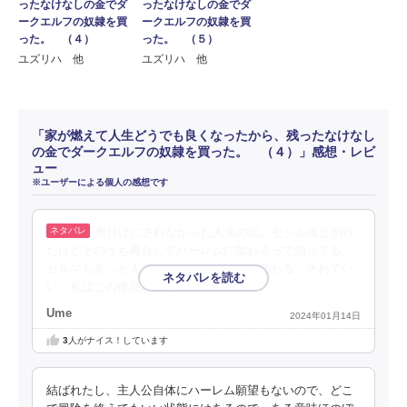
ったなけなしの金でダ
ったなけなしの金でダ
ークエルフの奴隷を買
ークエルフの奴隷を買
った。 （４）
った。 （５）
ユズリハ 他
ユズリハ 他
「家が燃えて人生どうでも良くなったから、残ったなけなし
の金でダークエルフの奴隷を買った。 （４）」感想・レビ
ュー
※ユーザーによる個人の感想です
煮付けにされなかった人魚の話。セシル達と別れ
たけどそのうち再会してハーレムに加わるって知ってる。
セルマもきっと人間になってハーレムに加わる。それでい
い。私はこの作品が好きです。
Ume
2024年01月14日
3
人がナイス！しています
結ばれたし、主人公自体にハーレム願望もないので、どこ