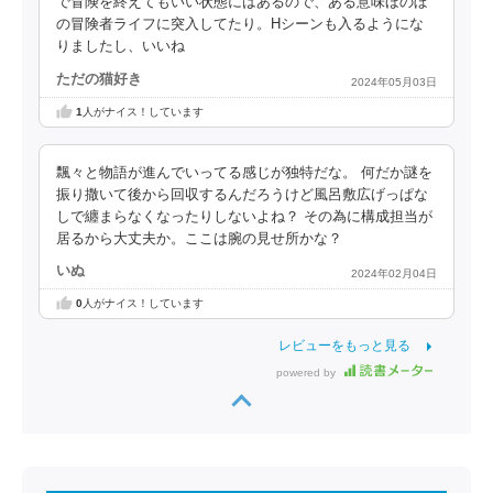
で冒険を終えてもいい状態にはあるので、ある意味ほのぼ
の冒険者ライフに突入してたり。Hシーンも入るようにな
りましたし、いいね
ただの猫好き
2024年05月03日
1
人がナイス！しています
飄々と物語が進んでいってる感じが独特だな。 何だか謎を
振り撒いて後から回収するんだろうけど風呂敷広げっぱな
しで纏まらなくなったりしないよね？ その為に構成担当が
居るから大丈夫か。ここは腕の見せ所かな？
いぬ
2024年02月04日
0
人がナイス！しています
レビューをもっと見る
powered by