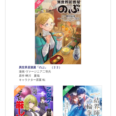
1位
異世界居酒屋「のぶ」 （２２）
漫画 ヴァージニア二等兵
原作 蝉川 夏哉
キャラクター原案 転
2位
3位