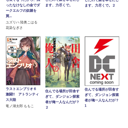
ます、力尽くで。
ったなけなしの金でダ
ます、力尽くで。２
ークエルフの奴隷を
買...
ユズリハ 陸奥こはる
花染なぎさ
ラストエンブリオ６
住んでる場所が田舎す
住んでる場所が田舎す
激闘!! アトランティ
ぎて、ダンジョン探索
ぎて、ダンジョン探索
ス大陸
者が俺一人なんだが？
者が俺一人なんだが？
1
竜ノ湖太郎 ももこ
２