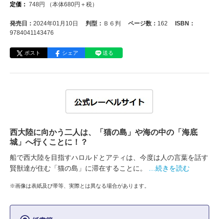
定価：
748
円
（本体
680
円＋税）
発売日：
2024年01月10日
判型：
Ｂ６判
ページ数：
162
ISBN：
9784041143476
ポスト
シェア
送る
西大陸に向かう二人は、「猫の島」や海の中の「海底
城」へ行くことに！？
船で西大陸を目指すハロルドとアティは、今度は人の言葉を話す
賢獣達が住む「猫の島」に滞在することに。
…続きを読む
※画像は表紙及び帯等、実際とは異なる場合があります。