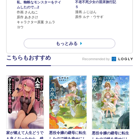
不老不死少女の苗床旅行記
私、蜘蛛なモンスターをテイ
５
ムしたので…2
漫画 ふじはん
作画 さんねこ
原作 ルナ・ウサギ
原作 あきさけ
キャラクター原案 タムラ
ヨウ
もっとみる
こちらもおすすめ
Recommended by
悪役令嬢の継母に転生
家が燃えて人生どうで
悪役令嬢の継母に転生
したので娘を幸せにし
も良くなったから、残
したので娘を幸せにし