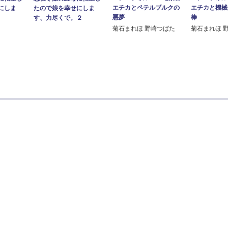
エチカとペテルブルクの
エチカと機械
にしま
たので娘を幸せにしま
悪夢
棒
す、力尽くで。２
菊石まれほ 野崎つばた
菊石まれほ 