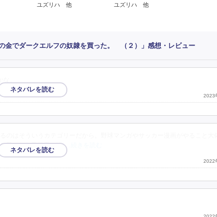
ユズリハ 他
ユズリハ 他
の金でダークエルフの奴隷を買った。 （２）」感想・レビュー
かな。
202
るのはそういうカテゴリーだから。野球マンガやサッカー漫画がやること大
か思ったら異世界の迷
…続きを読む
202
202