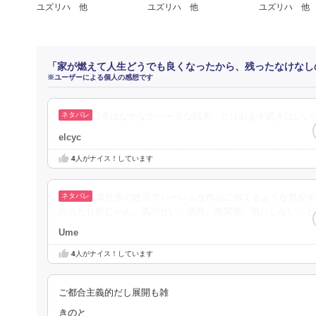
ユズリハ 他
ユズリハ 他
ユズリハ 他
「家が燃えて人生どうでも良くなったから、残ったなけなし
※ユーザーによる個人の感想です
2巻はなかなかハードな結末。とりあえず続きはいい
elcyc
4
人がナイス！しています
異世界の迷宮でハーレムな作品に似てるような気がす
の当たり前じゃん。気のせい、偶然、無関係、気にしない。と
Ume
4
人がナイス！しています
ご都合主義的だし展開も雑
きのと