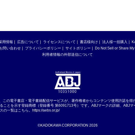
採用情報
広告について
ライセンスについて
書店様向け
法人様一括購入
K
お問い合わせ
プライバシーポリシー
サイトポリシー
Do Not Sell or Share My
利用者情報の外部送信について
は、この電子書店・電子書籍配信サービスが、著作権者からコンテンツ使用許諾を得
ることを示す登録商標（登録番号 第6091713号）です。ABJマークの詳細、ABJ
スの一覧はこちら。
https://aebs.or.jp/
©KADOKAWA CORPORATION 2026