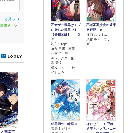
もっと見る
乙女ゲー世界はモブ
不老不死少女の苗床
に厳しい世界です
旅行記 ５
【共和国編】 ０
漫画 ふじはん
２
原作 ルナ・ウサ
制作 FTops
ギ
原作 三嶋 与夢
作画 行々狸
y
キャラクター原
案 孟達
構成 マツリ セ
イシロウ
4位
5位
結界師の一輪華 8
はにとらっ！ 召喚
著者 おだやか
勇者をハメるハニー
マ 電索官