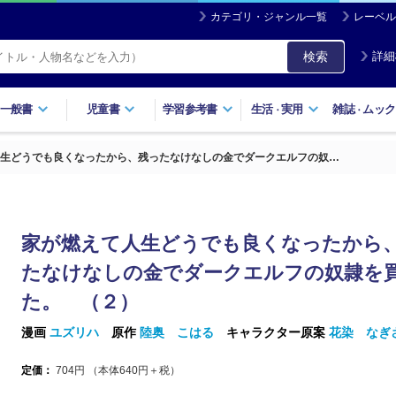
カテゴリ・ジャンル一覧
レーベル
検索
詳細
一般書
児童書
学習参考書
生活
実用
雑誌
ムック
・
・
生どうでも良くなったから、残ったなけなしの金でダークエルフの奴…
家が燃えて人生どうでも良くなったから
たなけなしの金でダークエルフの奴隷を
た。 （２）
漫画
ユズリハ
原作
陸奥 こはる
キャラクター原案
花染 なぎ
定価：
704
円 （本体
640
円＋税）