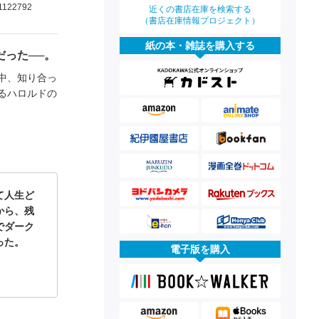
1122792
近くの書店在庫を検索する
（書店在庫情報プロジェクト）
紙の本・雑誌を購入する
った──。
中、知り合っ
るハロルドの
て人生ど
から、残
でダーク
買った。
電子版を購入