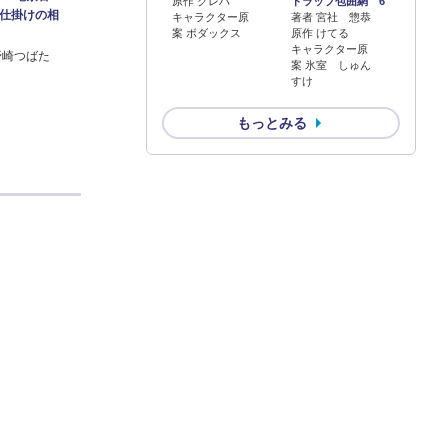
原作 クレハ
トラップ包囲網 6
仕掛けの相
キャラクター原
著者 宮社 惣恭
案 ボダックス
原作 けてる
キャラクター原
野崎つばた
案 氷室 しゅん
すけ
もっとみる