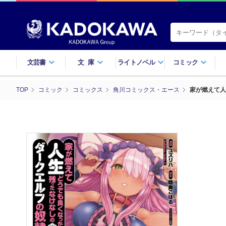
文芸書
文庫
ライトノベル
コミック
TOP
コミック
コミックス
角川コミックス・エース
家が燃えて人