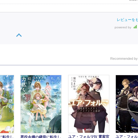
レビューを
powered by
Recommended b
ユア・フォルマIV 電索官
ユア・フォル
に転生し
悪役令嬢の継母に転生し