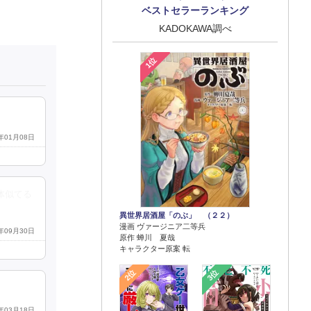
ベストセラーランキング
KADOKAWA調べ
1位
3年01月08日
体似てる
異世界居酒屋「のぶ」 （２２）
漫画 ヴァージニア二等兵
2年09月30日
原作 蝉川 夏哉
キャラクター原案 転
2位
3位
2年03月18日