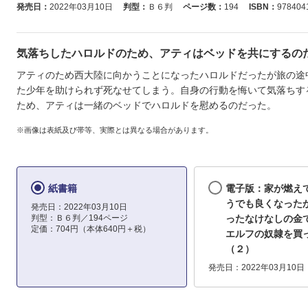
発売日：
2022年03月10日
判型：
Ｂ６判
ページ数：
194
ISBN：
978404
気落ちしたハロルドのため、アティはベッドを共にするのだ
アティのため西大陸に向かうことになったハロルドだったが旅の途
た少年を助けられず死なせてしまう。自身の行動を悔いて気落ちす
ため、アティは一緒のベッドでハロルドを慰めるのだった。
※画像は表紙及び帯等、実際とは異なる場合があります。
紙書籍
電子版：家が燃え
うでも良くなった
発売日：2022年03月10日
判型：Ｂ６判／194ページ
ったなけなしの金
定価：704円（本体640円＋税）
エルフの奴隷を
（２）
発売日：2022年03月10日