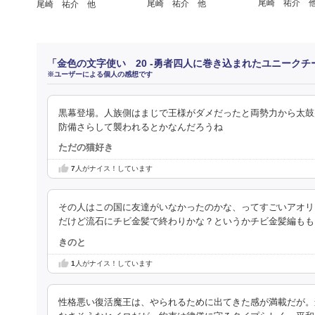
尾崎 祐介 
尾崎 祐介 他
尾崎 祐介 他
「金色の文字使い 20 ‐勇者四人に巻き込まれたユニークチ
※ユーザーによる個人の感想です
黒幕登場。人族側はまじで王様がダメだったと両勢力から太鼓
防備さらして襲われるとかなんだろうね
ただの猫好き
7
人がナイス！しています
その人はこの国に友達がいなかったのかな、ってすごいアオリ
だけど流石にチビ金髪で終わりかな？というかチビ金髪編もも
きのと
1
人がナイス！しています
性格悪い復活魔王は、やられるために出てきた感が満載だが。