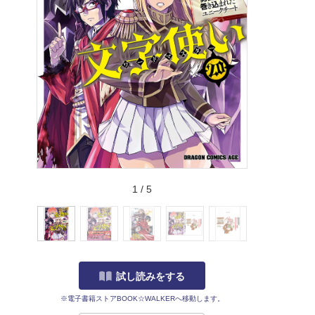
1
/
5
試し読みをする
※電子書籍ストアBOOK☆WALKERへ移動します。