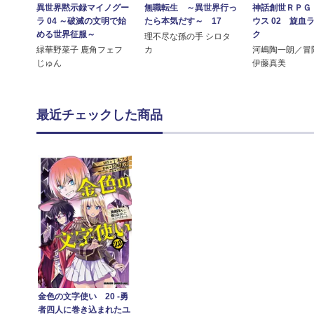
異世界黙示録マイノグー
無職転生 ～異世界行っ
神話創世ＲＰＧ
ラ 04 ～破滅の文明で始
たら本気だす～ 17
ウス 02 旋血
める世界征服～
ク
理不尽な孫の手 シロタ
緑華野菜子 鹿角フェフ
カ
河嶋陶一朗／冒
じゅん
伊藤真美
最近チェックした商品
金色の文字使い 20 ‐勇
者四人に巻き込まれたユ