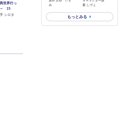
原作 沢野 いず
キャラクター原
異世界行っ
み
案 しヴぇ
～ 15
手 シロタ
もっとみる