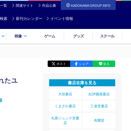
一覧
関連サイト
作品公募
KADOKAWA GROUP INFO
検索
新刊カレンダー
イベント情報
映像
ゲーム
グッズ
スクール
ポスト
シェア
送る
まれたユ
書店在庫を見る
大垣書店
紀伊國屋書店
悟
くまざわ書店
三省堂書店
丸善ジュンク堂書
有隣堂
店