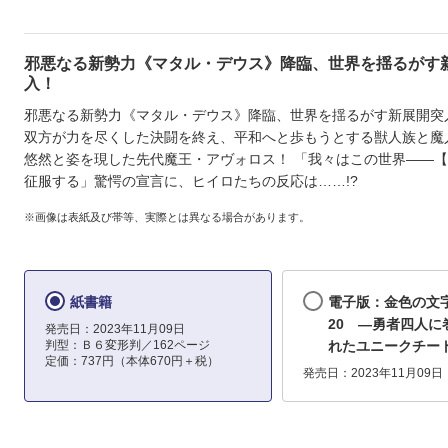
邪悪なる新勢力《マタル・デウス》降臨、世界を揺るがす
入！
邪悪なる新勢力《マタル・デウス》降臨、世界を揺るがす新展開突
双方が力を尽くした決闘を終え、平和へと歩もうとする獣人族と魔
悠然と姿を現した先代魔王・アヴォロス！ 「我々はこの世界――
征服する」驚愕の宣言に、ヒイロたちの反応は……!?
※画像は表紙及び帯等、実際とは異なる場合があります。
紙書籍
電子版：金色の文
20 ―勇者四人に
発売日：2023年11月09日
判型：Ｂ６変形判／162ページ
れたユニークチー
定価：737円（本体670円＋税）
発売日：2023年11月09日