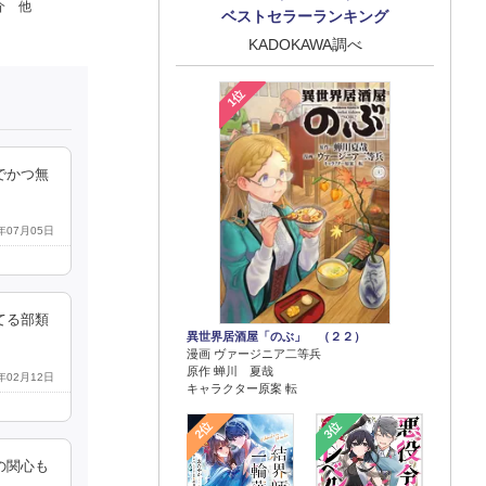
介 他
ベストセラーランキング
KADOKAWA調べ
1位
でかつ無
6年07月05日
てる部類
異世界居酒屋「のぶ」 （２２）
漫画 ヴァージニア二等兵
原作 蝉川 夏哉
4年02月12日
キャラクター原案 転
2位
3位
の関心も