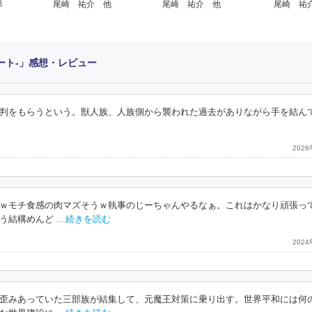
他
尾崎 祐介 他
尾崎 祐介 他
尾崎 祐
ート‐」感想・レビュー
判をもらうという。獣人族、人族側から襲われた過去がありながら手を結ん
202
ｗモチ食感の肉マズそうｗ執事のじーちゃんやるなぁ。これはかなり頑張っ
う結構めんど
…続きを読む
202
歪みあっていた三部族が結集して、元魔王対策に乗り出す。世界平和には何