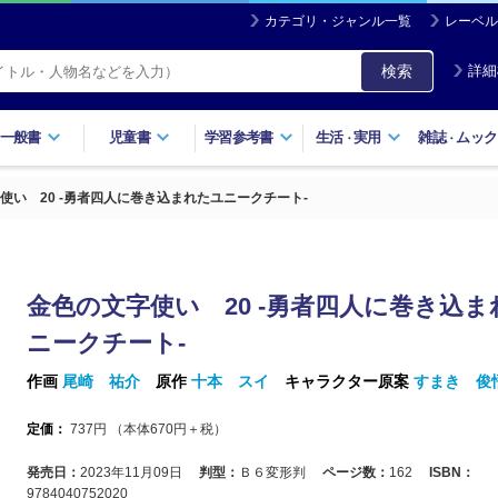
カテゴリ・ジャンル一覧
レーベル
検索
詳細
一般書
児童書
学習参考書
生活
実用
雑誌
ムック
・
・
使い 20 ‐勇者四人に巻き込まれたユニークチート‐
金色の文字使い 20 ‐勇者四人に巻き込
ニークチート‐
作画
尾崎 祐介
原作
十本 スイ
キャラクター原案
すまき 俊
定価：
737
円 （本体
670
円＋税）
発売日：
2023年11月09日
判型：
Ｂ６変形判
ページ数：
162
ISBN：
9784040752020