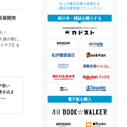
近くの書店在庫を検索する
（書店在庫情報プロジェクト）
新展開突
紙の本・雑誌を購入する
入！
人族の前に、
【イデア】を
字使い
巻き込ま
ト―
電子版を購入