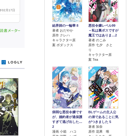
4年02月17日
結界師の一輪華 8
悪役令嬢レベル99
著者 おだやか
～私は裏ボスですが
原作 クレハ
魔王ではありま…2
キャラクター原
著者 のこみ
案 ボダックス
原作 七夕 さと
り
キャラクター原
案 Tea
y
4位
5位
病弱な悪役令嬢です
BLゲームの主人公
が、婚約者が過保護
の弟であることに気
すぎて逃げ出した…
がつきました 5
2
著者 加奈
漫画 小箱 ハコ
原作 花果 唯