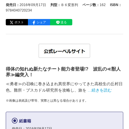
発売日：
2016年09月17日
判型：
Ｂ６変形判
ページ数：
162
ISBN：
9784040720234
ポスト
シェア
送る
得体の知れぬ新たなチート能力者登場!? 波乱の≪獣人
界≫編突入！
≪勇者≫の召喚に巻き込まれ異世界にやってきた高校生の丘村日
色。難所・ブスカドル研究所を攻略し、旅を
…続きを読む
※画像は表紙及び帯等、実際とは異なる場合があります。
紙書籍
発売日：2016年09月17日