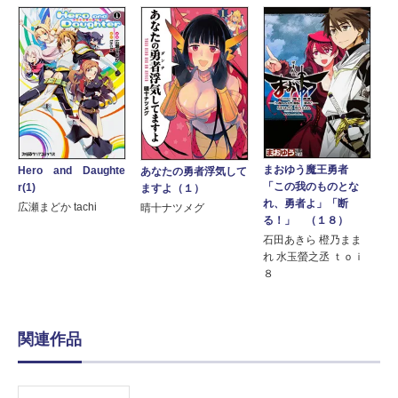
まおゆう魔王勇者
Hero and Daughte
あなたの勇者浮気して
「この我のものとな
r(1)
ますよ（１）
れ、勇者よ」「断
広瀬まどか tachi
晴十ナツメグ
る！」 （１８）
石田あきら 橙乃まま
れ 水玉螢之丞 ｔｏｉ
８
関連作品