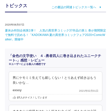
トピックス
この書誌の関連トピックス一覧へ
2020年08月07日
夏休み特別企画第1弾！ 人気の異世界コミック37作品の第１.巻が期間限定
で無料で読める！「KADOKAWA 夏の異世界コミックフェア2020×ComicW
alker」開催中
「金色の文字使い ４ ‐勇者四人に巻き込まれたユニークチ
ート‐」感想・レビュー
※ユーザーによる個人の感想です
男にケモミミ生えても嬉しくない！とりあえず続きはもう
良いかな…
exsoy
2021年02月01日
27
人がナイス！しています