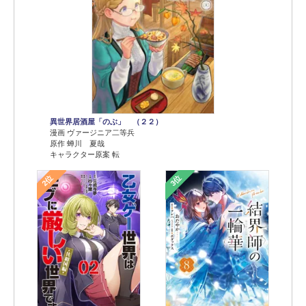
異世界居酒屋「のぶ」 （２２）
漫画 ヴァージニア二等兵
原作 蝉川 夏哉
キャラクター原案 転
2位
3位