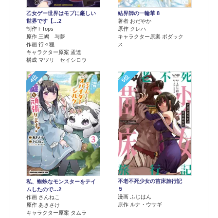
乙女ゲー世界はモブに厳しい
結界師の一輪華 8
世界です【…2
著者 おだやか
制作 FTops
原作 クレハ
原作 三嶋 与夢
キャラクター原案 ボダック
作画 行々狸
ス
キャラクター原案 孟達
構成 マツリ セイシロウ
4位
5位
不老不死少女の苗床旅行記
私、蜘蛛なモンスターをテイ
５
ムしたので…2
漫画 ふじはん
作画 さんねこ
原作 ルナ・ウサギ
原作 あきさけ
キャラクター原案 タムラ