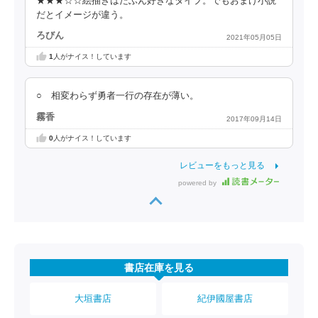
★★★☆☆絵描きはたぶん好きなタイプ。でもおまけ小説
だとイメージが違う。
ろびん
2021年05月05日
1
人がナイス！しています
○ 相変わらず勇者一行の存在が薄い。
霧香
2017年09月14日
0
人がナイス！しています
レビューをもっと見る
powered by
書店在庫を見る
大垣書店
紀伊國屋書店