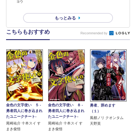
ヨウ
もっとみる
こちらもおすすめ
Recommended by
金色の文字使い ５ ‐
金色の文字使い ８ ‐
勇者、辞めます
勇者四人に巻き込まれ
勇者四人に巻き込まれ
（１）
たユニークチート‐
たユニークチート‐
風都ノリ クオンタム
尾崎祐介 十本スイ す
尾崎祐介 十本スイ す
天野英
まき俊悟
まき俊悟