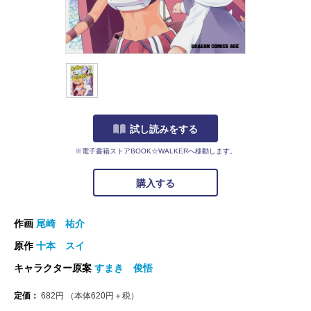
試し読みをする
※電子書籍ストアBOOK☆WALKERへ移動します。
購入する
作画
尾崎 祐介
原作
十本 スイ
キャラクター原案
すまき 俊悟
定価：
682
円
（本体
620
円＋税）