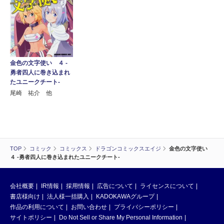
金色の文字使い ４ ‐
勇者四人に巻き込まれ
たユニークチート‐
尾崎 祐介 他
TOP
コミック
コミックス
ドラゴンコミックスエイジ
金色の文字使い
４ ‐勇者四人に巻き込まれたユニークチート‐
会社概要
IR情報
採用情報
広告について
ライセンスについて
書店様向け
法人様一括購入
KADOKAWAグループ
作品の利用について
お問い合わせ
プライバシーポリシー
サイトポリシー
Do Not Sell or Share My Personal Information