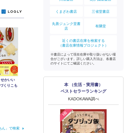
くまざわ書店
三省堂書店
y
丸善ジュンク堂書
有隣堂
店
近くの書店在庫を検索する
（書店在庫情報プロジェクト）
※書店によって現在在庫や取り扱いがない場
合がございます。詳しい購入方法は、各書店
のサイトにてご確認ください。
 せかいい
本 （生活・実用書）
づくりこも
ベストセラーランキング
KADOKAWA調べ
1位
あん」で検索