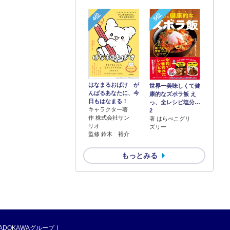
4位
5位
はなまるおばけ が
世界一美味しくて健
んばるあなたに、今
康的なズボラ飯 え
日もはなまる！
っ、全レシピ塩分…
キャラクター著
2
作 株式会社サン
著 はらぺこグリ
リオ
ズリー
監修 鈴木 裕介
もっとみる
ADOKAWAグループ