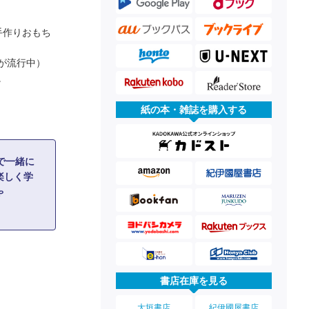
手作りおもち
が流行中）
。
紙の本・雑誌を購入する
で一緒に
楽しく学
ゃ
書店在庫を見る
大垣書店
紀伊國屋書店