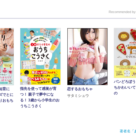
Recommended b
パンどろぼう
ちかわいいて
指先を使って感覚が育
恋するおもちゃ
知育に
の
つ！ 親子で夢中にな
ッズでとに
サタミシュウ
る！ 3歳から小学生のお
りおもち
うちこうさく
著者名「