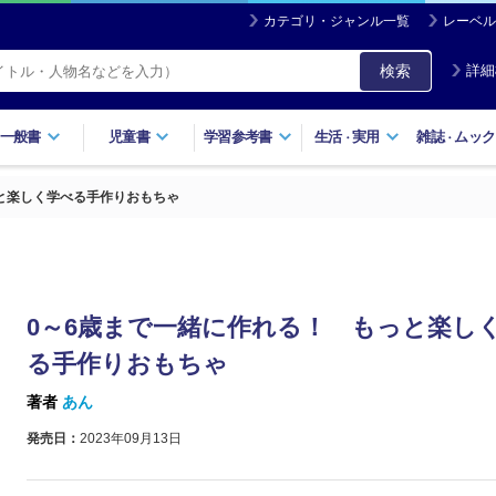
カテゴリ・ジャンル一覧
レーベル
検索
詳細
一般書
児童書
学習参考書
生活
実用
雑誌
ムック
・
・
と楽しく学べる手作りおもちゃ
0～6歳まで一緒に作れる！ もっと楽し
る手作りおもちゃ
著者
あん
発売日：
2023年09月13日