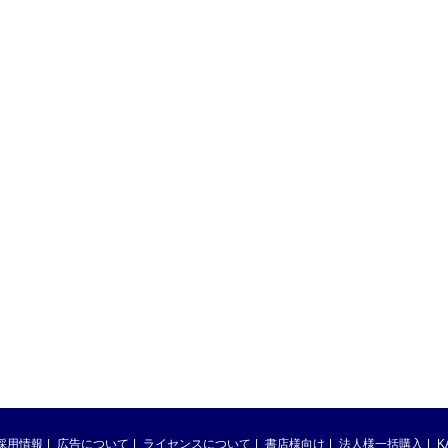
採用情報
広告について
ライセンスについて
書店様向け
法人様一括購入
K