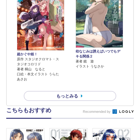
幼なじみは誘えばいつでもデ
超かぐや姫！
キる関係２
原作 スタジオクロマト・ス
著者 鏡 遊
タジオコロリド
イラスト うなさか
著者 桐山 なると
口絵・本文イラスト うらた
あさお
もっとみる
こちらもおすすめ
Recommended by