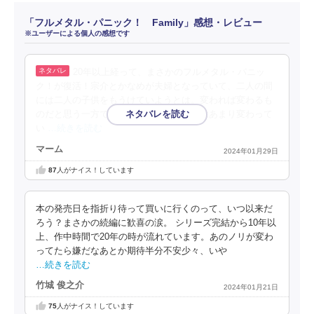
「フルメタル・パニック！ Family」感想・レビュー
※ユーザーによる個人の感想です
20年以上経って、まさかのフルメタル・パニッ
ク！が復活！宗介とかなめが夫婦となっていて、二人の間
には二人の子供をもうけていようとは。変われば変わるも
のだと思う一方で、宗介とかなめの本質はあまり変わって
い
…続きを読む
マーム
2024年01月29日
87
人がナイス！しています
本の発売日を指折り待って買いに行くのって、いつ以来だ
ろう？まさかの続編に歓喜の涙。 シリーズ完結から10年以
上、作中時間で20年の時が流れています。あのノリが変わ
ってたら嫌だなあとか期待半分不安少々、いや
…続きを読む
竹城 俊之介
2024年01月21日
75
人がナイス！しています