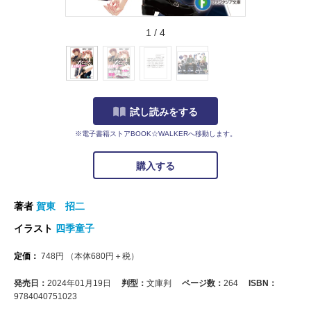
1
/
4
試し読みをする
※電子書籍ストアBOOK☆WALKERへ移動します。
購入する
著者
賀東 招二
イラスト
四季童子
定価：
748
円
（本体
680
円＋税）
発売日：
2024年01月19日
判型：
文庫判
ページ数：
264
ISBN：
9784040751023