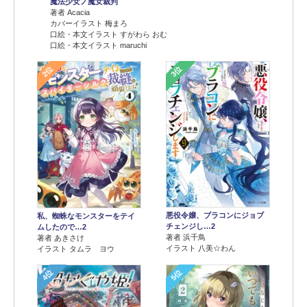
魔法少女ノ魔女裁判
著者 Acacia
カバーイラスト 梅まろ
口絵・本文イラスト すがわら おむ
口絵・本文イラスト maruchi
2位
3位
悪役令嬢、ブラコンにジョブ
私、蜘蛛なモンスターをテイ
チェンジし…2
ムしたので…2
著者 浜千鳥
著者 あきさけ
イラスト 八美☆わん
イラスト タムラ ヨウ
4位
5位