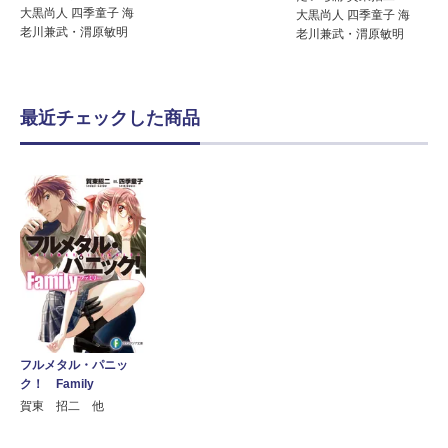
大黒尚人 四季童子 海
大黒尚人 四季童子 海
老川兼武・渭原敏明
老川兼武・渭原敏明
最近チェックした商品
フルメタル・パニッ
ク！ Family
賀東 招二 他