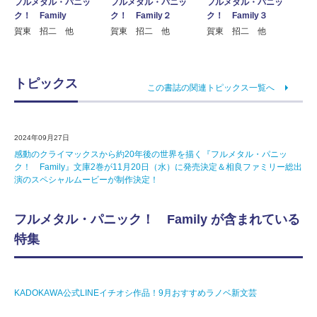
フルメタル・パニッ
フルメタル・パニッ
フルメタル・パニッ
ク！ Family
ク！ Family３
ク！ Family２
賀東 招二 他
賀東 招二 他
賀東 招二 他
トピックス
この書誌の関連トピックス一覧へ
2024年09月27日
感動のクライマックスから約20年後の世界を描く『フルメタル・パニッ
ク！ Family』文庫2巻が11月20日（水）に発売決定＆相良ファミリー総出
演のスペシャルムービーが制作決定！
フルメタル・パニック！ Family が含まれている
特集
KADOKAWA公式LINEイチオシ作品！9月おすすめラノベ新文芸