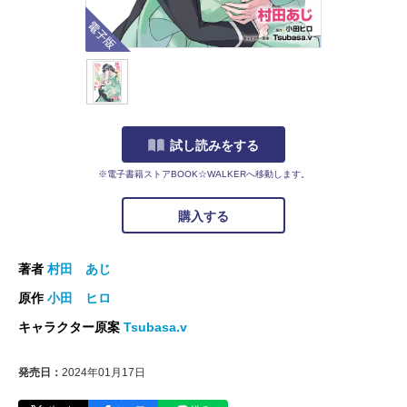
電子版
試し読みをする
※電子書籍ストアBOOK☆WALKERへ移動します。
購入する
著者
村田 あじ
原作
小田 ヒロ
キャラクター原案
Tsubasa.v
発売日：
2024年01月17日