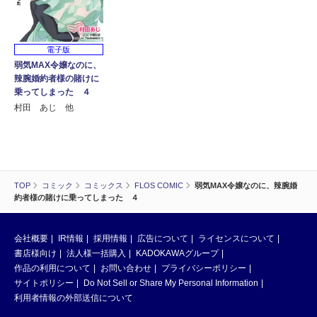
電子版
弱気MAX令嬢なのに、
辣腕婚約者様の賭けに
乗ってしまった ４
村田 あじ 他
TOP
コミック
コミックス
FLOS COMIC
弱気MAX令嬢なのに、辣腕婚
約者様の賭けに乗ってしまった ４
会社概要
IR情報
採用情報
広告について
ライセンスについて
書店様向け
法人様一括購入
KADOKAWAグループ
作品の利用について
お問い合わせ
プライバシーポリシー
サイトポリシー
Do Not Sell or Share My Personal Information
利用者情報の外部送信について