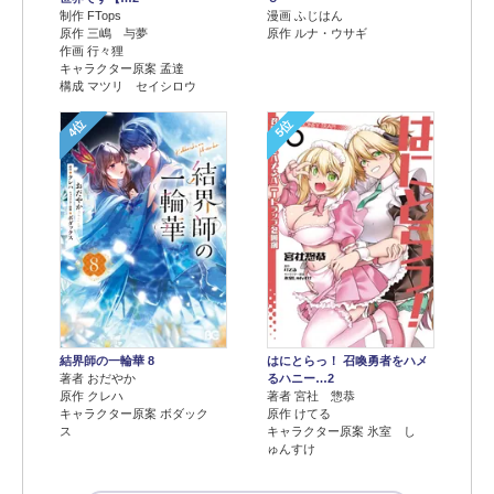
制作 FTops
漫画 ふじはん
原作 三嶋 与夢
原作 ルナ・ウサギ
作画 行々狸
キャラクター原案 孟達
構成 マツリ セイシロウ
4位
5位
結界師の一輪華 8
はにとらっ！ 召喚勇者をハメ
著者 おだやか
るハニー…2
原作 クレハ
著者 宮社 惣恭
キャラクター原案 ボダック
原作 けてる
ス
キャラクター原案 氷室 し
ゅんすけ