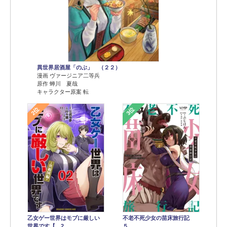
異世界居酒屋「のぶ」 （２２）
漫画 ヴァージニア二等兵
原作 蝉川 夏哉
キャラクター原案 転
2位
3位
乙女ゲー世界はモブに厳しい
不老不死少女の苗床旅行記
世界です【…2
５