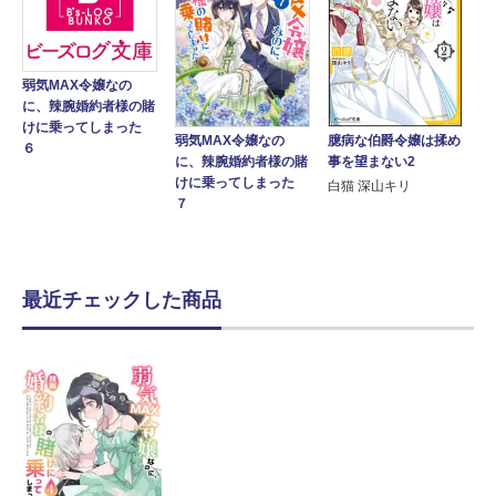
弱気MAX令嬢なの
に、辣腕婚約者様の賭
けに乗ってしまった
弱気MAX令嬢なの
臆病な伯爵令嬢は揉め
６
に、辣腕婚約者様の賭
事を望まない2
けに乗ってしまった
白猫 深山キリ
７
最近チェックした商品