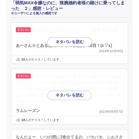
「弱気MAX令嬢なのに、辣腕婚約者様の賭けに乗ってしま
った ２」感想・レビュー
※ユーザーによる個人の感想です
化石発掘と地図作成でヒロインの貴重価値を確
立！！
あーさん☆とある漫画アプリの審査員３回目！(⁠≧⁠▽⁠≦⁠)
2024年10月05日
22
人がナイス！しています
ルーファスのおかげで軍港近くの海岸で化石発掘
ができることになり様々な化石を見つけるが事件が発覚。
さらに国では医師不足が深刻化。当面の医師不足を解消し
ようと他国へ派遣を依頼したが、代わりにピアの訪問を求
…続きを読む
ラムレーズン
2023年09月07日
18
人がナイス！しています
なんだよー、いつの間に3巻出てるの、バカバカ、シルクさ