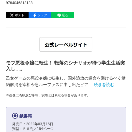
9784046813138
ポスト
シェア
送る
モブ悪役令嬢に転生！ 転落のシナリオが待つ学生生活突
入し…。
乙女ゲームの悪役令嬢に転生し、国外追放の運命を避けるべく婚
約解消を宰相令息ルーファスに申し出たピア
…続きを読む
※画像は表紙及び帯等、実際とは異なる場合があります。
紙書籍
発売日：2022年03月16日
判型：Ｂ６判／164ページ