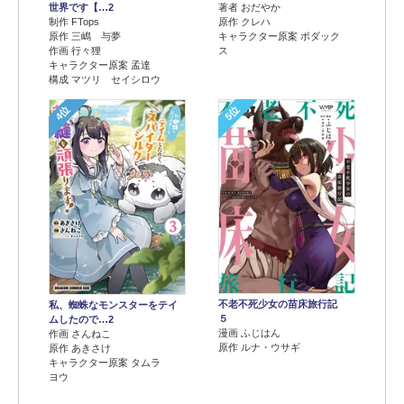
世界です【…2
著者 おだやか
制作 FTops
原作 クレハ
原作 三嶋 与夢
キャラクター原案 ボダック
作画 行々狸
ス
キャラクター原案 孟達
構成 マツリ セイシロウ
4位
5位
不老不死少女の苗床旅行記
私、蜘蛛なモンスターをテイ
５
ムしたので…2
漫画 ふじはん
作画 さんねこ
原作 ルナ・ウサギ
原作 あきさけ
キャラクター原案 タムラ
ヨウ