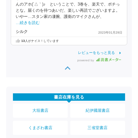
んのアホ(´△｀)♪ ということで、3巻を、楽天で、ポチっ
とな。届くのを待つあいだ、楽しい再読でございますよ。
いやー…スタン家の凄腕、護衛のマイクさんが、
…続きを読む
シルク
2023年01月29日
13
人がナイス！しています
レビューをもっと見る
powered by
書店在庫を見る
大垣書店
紀伊國屋書店
くまざわ書店
三省堂書店