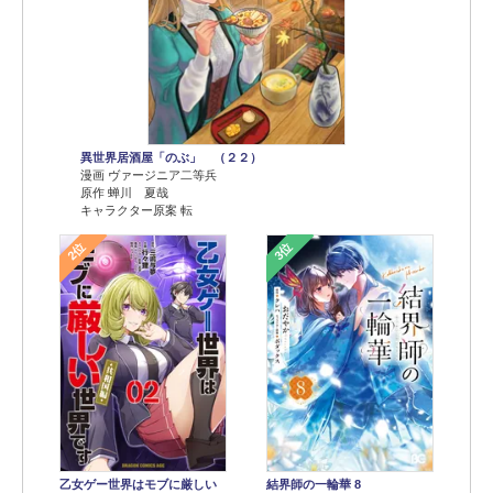
異世界居酒屋「のぶ」 （２２）
漫画 ヴァージニア二等兵
原作 蝉川 夏哉
キャラクター原案 転
2位
3位
乙女ゲー世界はモブに厳しい
結界師の一輪華 8