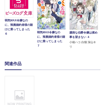
弱気MAX令嬢なの
に、辣腕婚約者様の賭
けに乗ってしまった
弱気MAX令嬢なの
臆病な伯爵令嬢は揉め
６
に、辣腕婚約者様の賭
事を望まない ４
けに乗ってしまった
小箱ハコ 白猫 深山キ
７
リ
関連作品