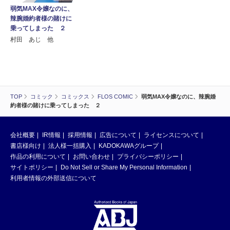
弱気MAX令嬢なのに、
辣腕婚約者様の賭けに
乗ってしまった ２
村田 あじ 他
TOP
コミック
コミックス
FLOS COMIC
弱気MAX令嬢なのに、辣腕婚
約者様の賭けに乗ってしまった ２
会社概要
IR情報
採用情報
広告について
ライセンスについて
書店様向け
法人様一括購入
KADOKAWAグループ
作品の利用について
お問い合わせ
プライバシーポリシー
サイトポリシー
Do Not Sell or Share My Personal Information
利用者情報の外部送信について