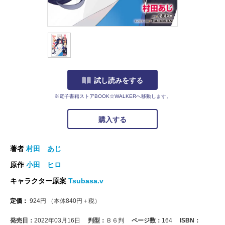
試し読みをする
※電子書籍ストアBOOK☆WALKERへ移動します。
購入する
著者
村田 あじ
原作
小田 ヒロ
キャラクター原案
Tsubasa.v
定価：
924
円
（本体
840
円＋税）
発売日：
2022年03月16日
判型：
Ｂ６判
ページ数：
164
ISBN：