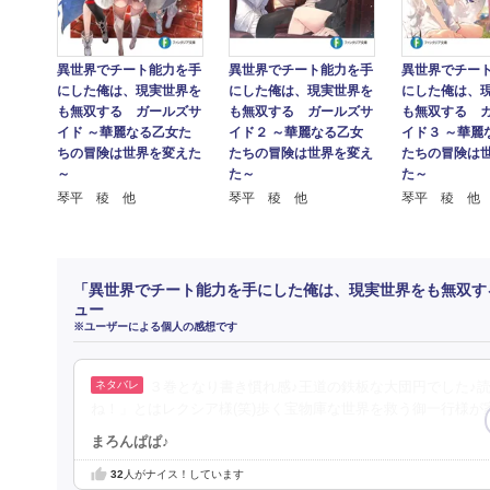
異世界でチート能力を手
異世界でチー
異世界でチート能力を手
にした俺は、現実世界を
にした俺は、
にした俺は、現実世界を
も無双する ガールズサ
も無双する 
も無双する ガールズサ
イド ～華麗なる乙女た
イド３ ～華麗
イド２ ～華麗なる乙女
ちの冒険は世界を変えた
たちの冒険は
たちの冒険は世界を変え
～
た～
た～
琴平 稜 他
琴平 稜 他
琴平 稜 他
「異世界でチート能力を手にした俺は、現実世界をも無双す
ュー
※ユーザーによる個人の感想です
３巻となり書き慣れ感♪王道の鉄板な大団円でした♪
ね！」とはレクシア様(笑)歩く宝物庫な世界を救う御一行様が
まろんぱぱ♪
32
人がナイス！しています