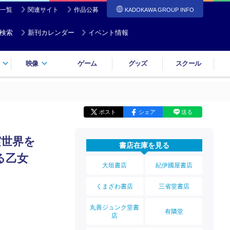
一覧
関連サイト
作品公募
KADOKAWA GROUP INFO
検索
新刊カレンダー
イベント情報
映像
ゲーム
グッズ
スクール
ポスト
シェア
送る
実世界を
書店在庫を見る
る乙女
大垣書店
紀伊國屋書店
くまざわ書店
三省堂書店
丸善ジュンク堂書
有隣堂
店