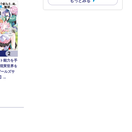
もっとみる
ト能力を手
現実世界を
ガールズサ
...