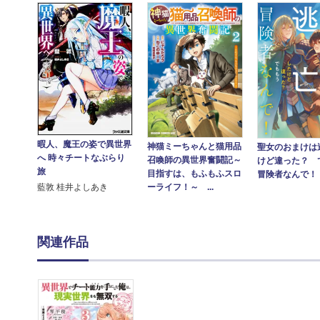
暇人、魔王の姿で異世界
神猫ミーちゃんと猫用品
聖女のおまけは
へ 時々チートなぶらり
召喚師の異世界奮闘記～
けど違った？ 
旅
目指すは、もふもふスロ
冒険者なんで！
ーライフ！～ ...
藍敦 桂井よしあき
関連作品