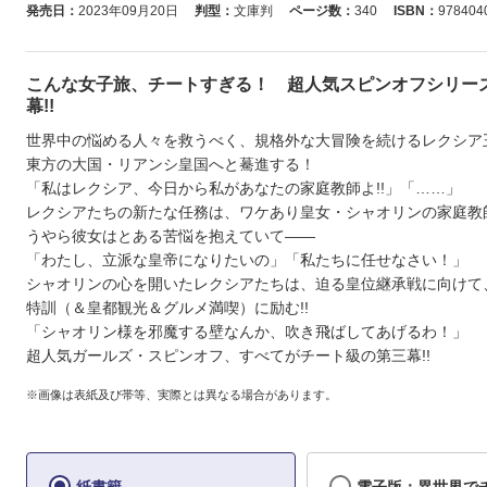
発売日：
2023年09月20日
判型：
文庫判
ページ数：
340
ISBN：
978404
こんな女子旅、チートすぎる！ 超人気スピンオフシリー
幕!!
世界中の悩める人々を救うべく、規格外な大冒険を続けるレクシア
東方の大国・リアンシ皇国へと驀進する！
「私はレクシア、今日から私があなたの家庭教師よ!!」「……」
レクシアたちの新たな任務は、ワケあり皇女・シャオリンの家庭教
うやら彼女はとある苦悩を抱えていて――
「わたし、立派な皇帝になりたいの」「私たちに任せなさい！」
シャオリンの心を開いたレクシアたちは、迫る皇位継承戦に向けて
特訓（＆皇都観光＆グルメ満喫）に励む!!
「シャオリン様を邪魔する壁なんか、吹き飛ばしてあげるわ！」
超人気ガールズ・スピンオフ、すべてがチート級の第三幕!!
※画像は表紙及び帯等、実際とは異なる場合があります。