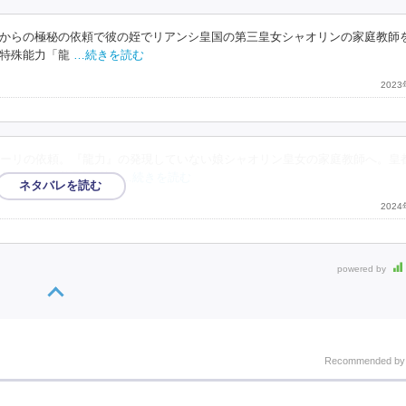
からの極秘の依頼で彼の姪でリアンシ皇国の第三皇女シャオリンの家庭教師
特殊能力「龍
…続きを読む
202
ーリの依頼。『龍力』の発現していない娘シャオリン皇女の家庭教師へ。皇
女との皇位継承戦『試
…続きを読む
202
powered by
Recommended b