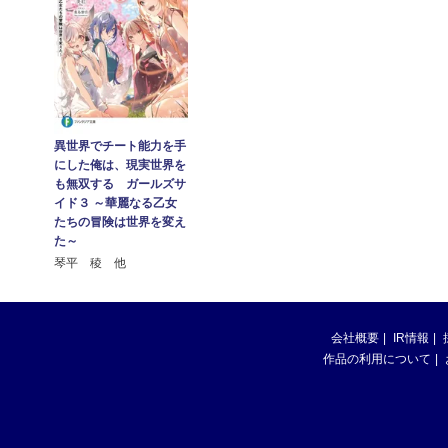
異世界でチート能力を手
にした俺は、現実世界を
も無双する ガールズサ
イド３ ～華麗なる乙女
たちの冒険は世界を変え
た～
琴平 稜 他
会社概要
IR情報
作品の利用について