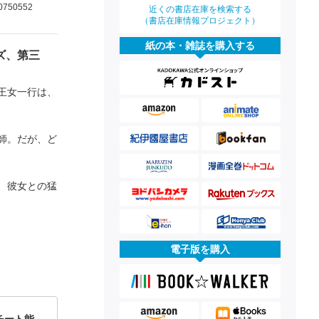
0750552
近くの書店在庫を検索する
（書店在庫情報プロジェクト）
紙の本・雑誌を購入する
ズ、第三
王女一行は、
師。だが、ど
、彼女との猛
電子版を購入