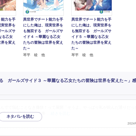
ト能力を手
異世界でチート能力を手
異世界でチート能力を手
現実世界を
にした俺は、現実世界を
にした俺は、現実世界を
ガールズサ
も無双する ガールズサ
も無双する ガールズサ
なる乙女
イド４ ～華麗なる乙女
イド５ ～華麗なる乙女
世界を変え
たちの冒険は世界を変え
たちの冒険は世界を変え
た～
た～
琴平 稜 他
琴平 稜 他
る ガールズサイド３ ～華麗なる乙女たちの冒険は世界を変えた～」
読んでて悩むことなき痛快！って展開「そうよ、やっぱり私が睨んだ通りだっ
家庭教師？開祖の初代皇帝
…続きを読む
202