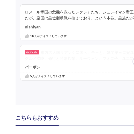
ロメール帝国の危機を救ったレクシアたち。シュレイマン帝王
だが、皇国は皇位継承戦を控えており…という本巻。皇族だが
nishiyan
16
人がナイス！しています
東方の大国リアンシ皇国へ。帝王と、妹で第三皇妃ユ
グルメ満喫。修行と特別授業。ルーウォン、マオ皇子、ユエ皇
バーボン
5
人がナイス！しています
こちらもおすすめ