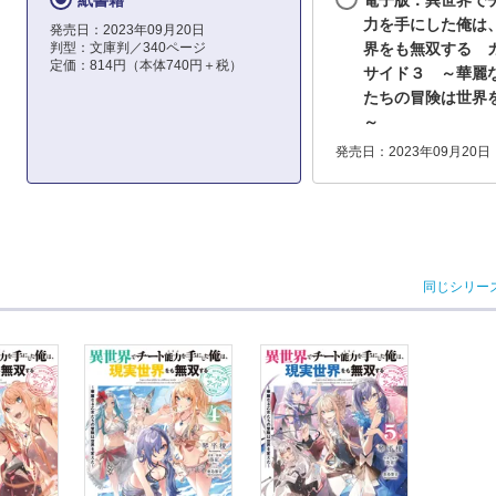
紙書籍
電子版：異世界で
力を手にした俺は
発売日：2023年09月20日
判型：文庫判／340ページ
界をも無双する 
定価：814円（本体740円＋税）
サイド３ ～華麗
たちの冒険は世界
～
発売日：2023年09月20日
同じシリー