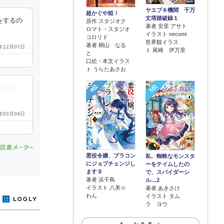
ヤエブキ機関 千万
超かぐや姫！
丈塔踏破録１
をするの
原作 スタジオク
著者 安里 アサト
ロマト・スタジオ
イラスト necomi
コロリド
世界観イラス
著者 桐山 なる
3年12月07日
ト 尾崎 伊万里
と
口絵・本文イラス
ト うらたあさお
4位
5位
都観光と
4年03月04日
悪役令嬢、ブラコン
私、蜘蛛なモンスタ
にジョブチェンジし
ーをテイムしたの
ます９
で、スパイダーシ
著者 浜千鳥
ル…2
イラスト 八美☆
著者 あきさけ
わん
イラスト タム
y
ラ ヨウ