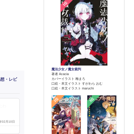
1位
魔法少女ノ魔女裁判
著者 Acacia
カバーイラスト 梅まろ
感想・レビ
口絵・本文イラスト すがわら おむ
口絵・本文イラスト maruchi
2位
3位
たわ
4年02月10日