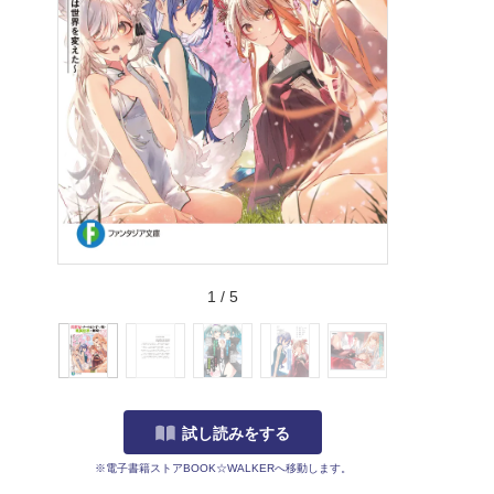
1
/
5
試し読みをする
※電子書籍ストアBOOK☆WALKERへ移動します。