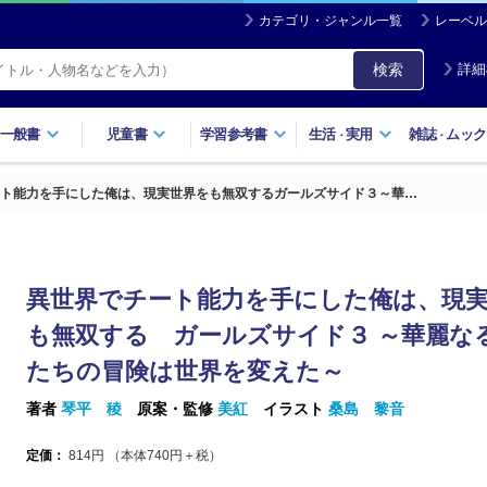
カテゴリ・ジャンル一覧
レーベル
検索
詳細
一般書
児童書
学習参考書
生活
実用
雑誌
ムック
・
・
ト能力を手にした俺は、現実世界をも無双するガールズサイド３～華…
異世界でチート能力を手にした俺は、現
も無双する ガールズサイド３ ～華麗な
たちの冒険は世界を変えた～
著者
琴平 稜
原案・監修
美紅
イラスト
桑島 黎音
定価：
814
円 （本体
740
円＋税）