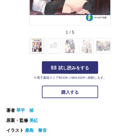
1
/
5
試し読みをする
※電子書籍ストアBOOK☆WALKERへ移動します。
購入する
著者
琴平 稜
原案・監修
美紅
イラスト
桑島 黎音