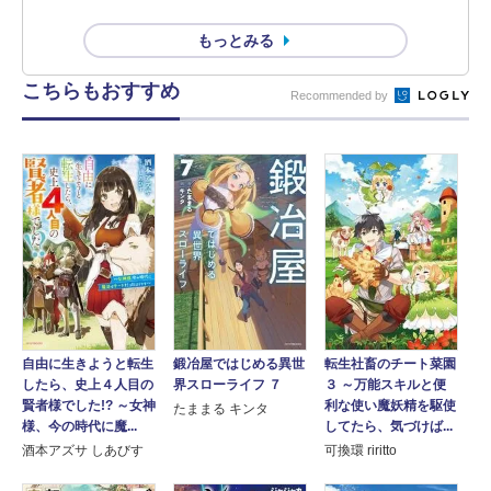
もっとみる
こちらもおすすめ
Recommended by
鍛冶屋ではじめる異世
転生社畜のチート菜園
自由に生きようと転生
界スローライフ ７
３ ～万能スキルと便
したら、史上４人目の
利な使い魔妖精を駆使
賢者様でした!? ～女神
たままる キンタ
してたら、気づけば...
様、今の時代に魔...
可換環 riritto
酒本アズサ しあびす