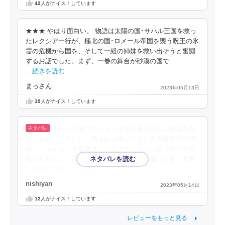
42
人がナイス！しています
★★★ やはり面白い。 物語は太陽の国･サハル王国を救っ
たレクシア一行が、極北の国･ロメール帝国を襲う呪王の氷
霊の危機から国を、そして一組の姉妹を救い出そうと奮闘
するお話でした。まず、一巻の舞台が砂漠の国で
…続きを読む
まっさん
2023年05月13日
19
人がナイス！しています
サハル王国でのライラ王女を巻き込んだ陰謀を解
決したレクシアたち。頭上から降ってきた天才魔道具発明
家ノエルから「氷霊憑き」になってしまった姉フローラを
助けて欲しいと頼まれ、極北のロメール帝国へと赴く本巻
…続きを読む
nishiyan
2023年05月14日
12
人がナイス！しています
レビューをもっと見る