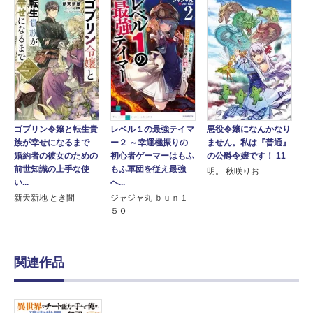
ゴブリン令嬢と転生貴
悪役令嬢になんかなり
レベル１の最強テイマ
族が幸せになるまで
ません。私は『普通』
ー２ ～幸運極振りの
婚約者の彼女のための
の公爵令嬢です！ 11
初心者ゲーマーはもふ
前世知識の上手な使
もふ軍団を従え最強
明。 秋咲りお
い...
へ...
新天新地 とき間
ジャジャ丸 ｂｕｎ１
５０
関連作品