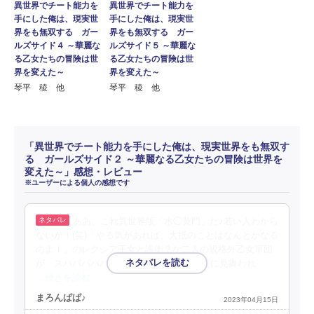
異世界でチート能力を
異世界でチート能力を
手にした俺は、現実世
手にした俺は、現実世
界をも無双する ガー
界をも無双する ガー
ルズサイド４ ～華麗な
ルズサイド５ ～華麗な
る乙女たちの冒険は世
る乙女たちの冒険は世
界を変えた～
界を変えた～
琴平 稜 他
琴平 稜 他
「異世界でチート能力を手にした俺は、現実世界をも無双す
る ガールズサイド２ ～華麗なる乙女たちの冒険は世界を
変えた～」感想・レビュー
※ユーザーによる個人の感想です
ああ、これ異世界版「水◯黄門」だ♪若い人わから
ないか！(笑)「やる気があれば、大抵のことはなんとかなる
のよ！」のレクシア王女と護衛？な二人の規格外乙女軍団
が、スパパパパパっと世界を救う♪(笑)厄災に見舞われ
…続きを読む
まろんぱぱ♪
2023年04月15日