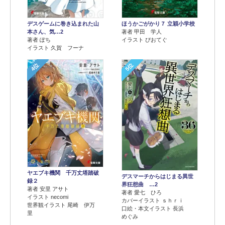
デスゲームに巻き込まれた山
ほうかごがかり７ 立穎小学校
本さん、気…2
著者 甲田 学人
著者 ぽち
イラスト ぴおてぐ
イラスト 久賀 フーナ
4位
5位
ヤエブキ機関 千万丈塔踏破
デスマーチからはじまる異世
録２
界狂想曲 …2
著者 安里 アサト
著者 愛七 ひろ
イラスト necomi
カバーイラスト ｓｈｒｉ
世界観イラスト 尾崎 伊万
口絵・本文イラスト 長浜
里
めぐみ