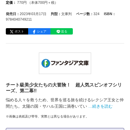
定価：
770
円
（本体
700
円＋税）
発売日：
2023年03月17日
判型：
文庫判
ページ数：
324
ISBN：
9784040749211
ポスト
シェア
送る
チート級美少女たちの大冒険！ 超人気スピンオフシリ
ーズ、第二幕!!
悩める人々を救うため、世界を巡る旅を続けるレクシア王女と仲
間たち。太陽の国・サハル王国に渦巻いてい
…続きを読む
※画像は表紙及び帯等、実際とは異なる場合があります。