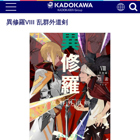
異修羅VIII 乱群外道剣