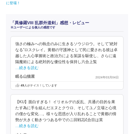
に登場！
「異修羅VIII 乱群外道剣」感想・レビュー
※ユーザーによる個人の感想です
強さの極みへの執念のみに生きるソウジロウ。そして“絶対
なる”ロスクレイ。黄都の守護神として民に愛される彼は卓
越した人心掌握術と政治力による策謀を駆使し、さらに遠
隔魔術による絶対的な優位性を保持し六合上覧
…続きを読む
眠る山猫屋
2024年03月04日
49
人がナイス！しています
【KU】面白すぎる！ イリオルデの反乱、共通の目的を果
たす為に手を組んだエヌとクウロ、そしてユノ立場と心境
の僅かな変化…。様々な思惑が入り乱れることで黄都の情
勢が大きく動きつつある中でのニ回戦2試合目は英
…続きを読む