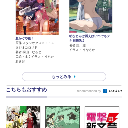
幼なじみは誘えばいつでもデ
超かぐや姫！
キる関係２
原作 スタジオクロマト・ス
著者 鏡 遊
タジオコロリド
イラスト うなさか
著者 桐山 なると
口絵・本文イラスト うらた
あさお
もっとみる
こちらもおすすめ
Recommended by