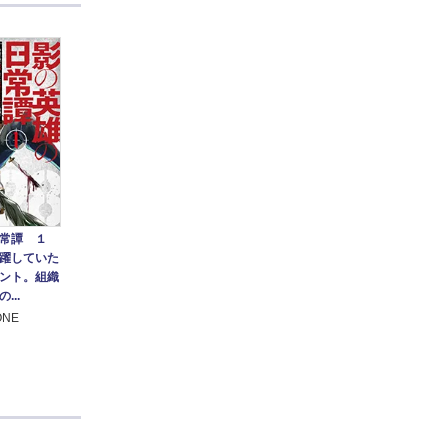
常譚 １
躍していた
ント。組織
...
ONE