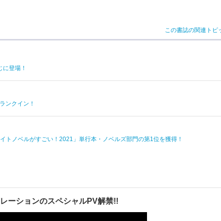
この書誌の関連トピ
じに登場！
作ランクイン！
トノベルがすごい！2021」単行本・ノベルズ部門の第1位を獲得！
レーションのスペシャルPV解禁!!