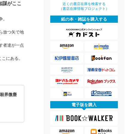
知謀がここ
近くの書店在庫を検索する
（書店在庫情報プロジェクト）
争。
紙の本・雑誌を購入する
ら放つ矢で地
。
す者達が一点
ここにある。
 殺界微塵
電子版を購入