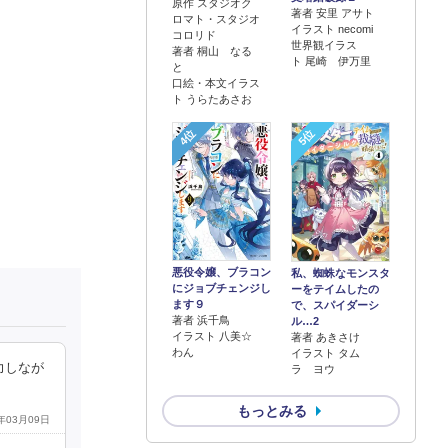
原作 スタジオク
著者 安里 アサト
ロマト・スタジオ
イラスト necomi
コロリド
世界観イラス
著者 桐山 なる
ト 尾崎 伊万里
と
口絵・本文イラス
ト うらたあさお
4位
5位
悪役令嬢、ブラコン
私、蜘蛛なモンスタ
にジョブチェンジし
ーをテイムしたの
ます９
で、スパイダーシ
著者 浜千鳥
ル…2
イラスト 八美☆
著者 あきさけ
わん
イラスト タム
力しなが
ラ ヨウ
もっとみる
5年03月09日