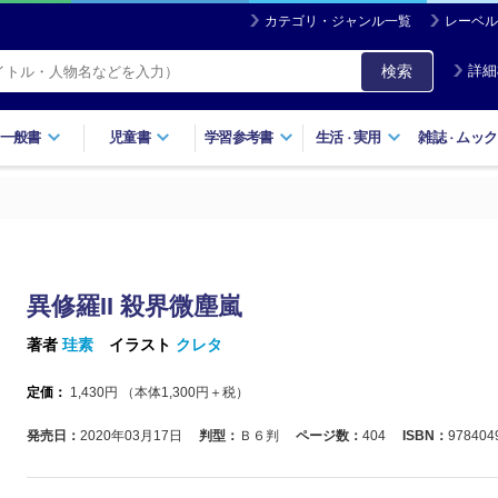
カテゴリ・ジャンル一覧
レーベル
検索
詳細
一般書
児童書
学習参考書
生活
実用
雑誌
ムック
・
・
異修羅II 殺界微塵嵐
著者
珪素
イラスト
クレタ
定価：
1,430
円 （本体
1,300
円＋税）
発売日：
2020年03月17日
判型：
Ｂ６判
ページ数：
404
ISBN：
978404