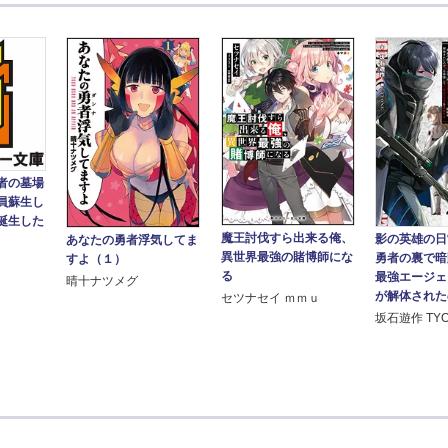
者の墓場
員蘇生し
誕生した
魔王討伐すら出来る俺、
影の英雄の日
あなたの勇者浮気してま
異世界最強の賭博師にな
勇者の裏で暗
すよ（１）
る
最強エージェ
晴十ナツメグ
が解体されたの
セツナセイ ｍｍｕ
坂石遊作 TY