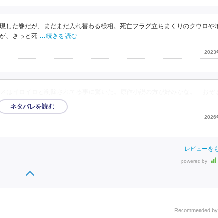
現した巻だが、まだまだ入れ替わる様相。死亡フラグ立ちまくりのクウロや
が、きっと死
…続きを読む
202
メはイロイロと削除されてる事に驚いた。原作小説の方が好みかな。「おぞ
202
レビューを
powered by
Recommended b