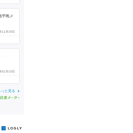
地平咆メ
3年11月15日
ましいト
6年01月13日
もっと見る
y