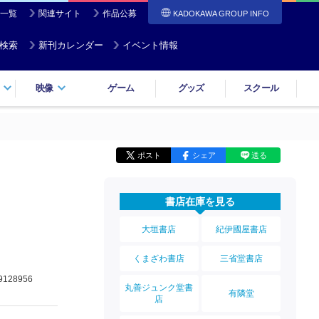
一覧
関連サイト
作品公募
KADOKAWA GROUP INFO
検索
新刊カレンダー
イベント情報
映像
ゲーム
グッズ
スクール
ポスト
シェア
送る
書店在庫を見る
大垣書店
紀伊國屋書店
くまざわ書店
三省堂書店
9128956
丸善ジュンク堂書
有隣堂
店