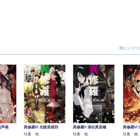
同じシリー
無声禍
異修羅IV 光陰英雄刑
異修羅V 潜在異形種
異修羅VI
珪素 他
珪素 他
珪素 他