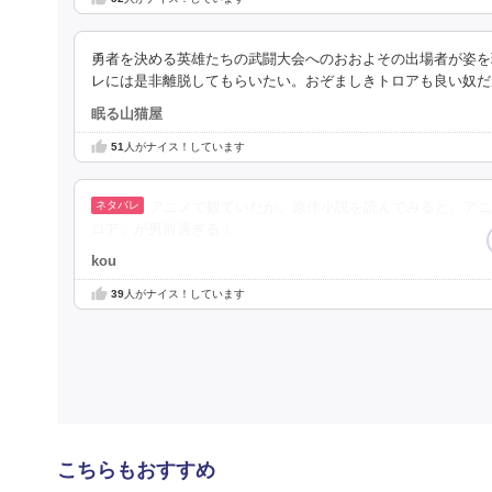
勇者を決める英雄たちの武闘大会へのおおよその出場者が姿を
レには是非離脱してもらいたい。おぞましきトロアも良い奴だ
眠る山猫屋
51
人がナイス！しています
アニメで観ていたが、原作小説を読んでみると、アニ
ロア」が男前過ぎる！
kou
39
人がナイス！しています
こちらもおすすめ