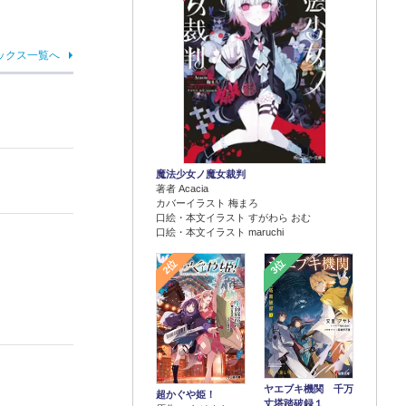
ックス一覧へ
魔法少女ノ魔女裁判
著者 Acacia
カバーイラスト 梅まろ
口絵・本文イラスト すがわら おむ
口絵・本文イラスト maruchi
2位
3位
ヤエブキ機関 千万
超かぐや姫！
丈塔踏破録１