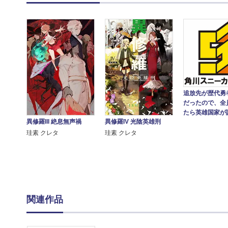
追放先が歴代勇
だったので、全
たら英雄国家が
異修羅III 絶息無声禍
異修羅IV 光陰英雄刑
珪素 クレタ
珪素 クレタ
関連作品