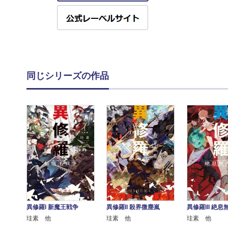
同じシリーズの作品
異修羅I 新魔王戦争
異修羅II 殺界微塵嵐
異修羅III 絶息
珪素 他
珪素 他
珪素 他