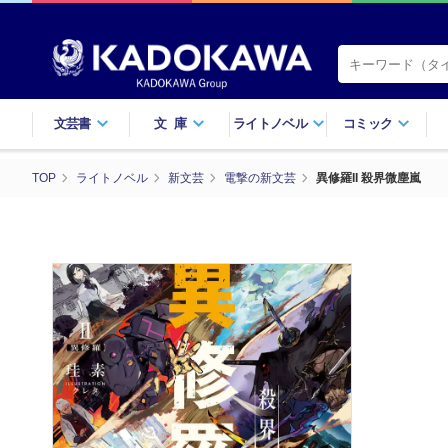
文芸書
文庫
ライトノベル
コミック
TOP
ライトノベル
新文芸
電撃の新文芸
異修羅II 殺界微塵嵐