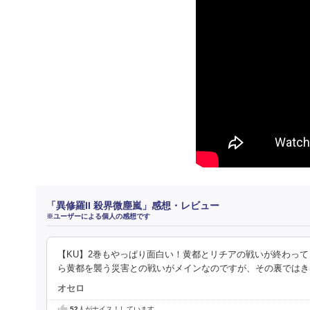
「異修羅II 殺界微塵嵐」感想・レビュー
※ユーザーによる個人の感想です
【KU】2巻もやっぱり面白い！黄都とリチアの戦いが終わっ
ら黄都を襲う災害との戦いがメインなのですが、その裏ではき
オセロ
52
人がナイス！しています