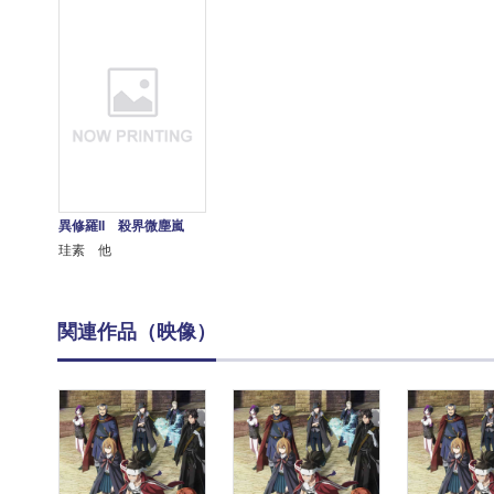
異修羅II 殺界微塵嵐
珪素 他
関連作品（映像）