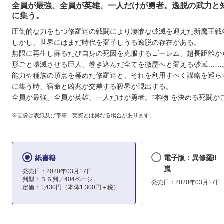
全員が最強、全員が英雄、一人だけが勇者。逸脱の武力と
に集う。
圧倒的な力をもつ修羅達の戦闘により凄惨な破滅を迎えた新魔王戦
しかし、世界にはまだ時代を変革しうる逸脱の存在がある。
無限に再生し蘇るたび自身の死因を克服するゴーレム、超長距離か
形ごと壊滅させる巨人、巻き込んだ全てを微塵へと変える砂嵐……
能力や種族の頂点を極めた修羅達と、それを利用すべく謀略を巡ら
に集う時、宿命と凶兆が交差する殺界が現出する。
全員が最強、全員が英雄、一人だけが勇者。“本物”を決める死闘が
※画像は表紙及び帯等、実際とは異なる場合があります。
紙書籍
電子版：異修羅II
嵐
発売日：2020年03月17日
判型：Ｂ６判／404ページ
発売日：2020年03月17日
定価：1,430円（本体1,300円＋税）