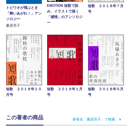
EMOTION 短歌で詠
短歌 ２０１８年７月
トビウオが飛ぶとき
み、イラストで描く
号
「舞いあがれ！」アン
「感情」のアンソロジ
ソロジー
ー
桑原亮子
短歌 ２０１８年１０
短歌 ２０１９年１月
短歌 ２０１８年５月
月号
号
号
この著者の商品
著者名「桑原亮子」で検索