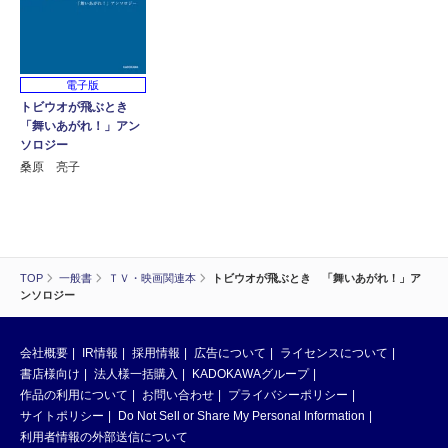
電子版
トビウオが飛ぶとき
「舞いあがれ！」アン
ソロジー
桑原 亮子
TOP
一般書
ＴＶ・映画関連本
トビウオが飛ぶとき 「舞いあがれ！」ア
ンソロジー
会社概要
IR情報
採用情報
広告について
ライセンスについて
書店様向け
法人様一括購入
KADOKAWAグループ
作品の利用について
お問い合わせ
プライバシーポリシー
サイトポリシー
Do Not Sell or Share My Personal Information
利用者情報の外部送信について