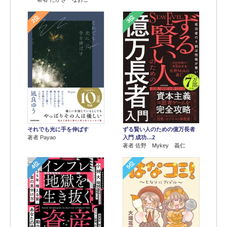
2位
3位
それでも光に手を伸ばす
ずる賢い人のための億万長者
著者 Payao
入門 成功…2
著者 佐野 Mykey 義仁
4位
5位