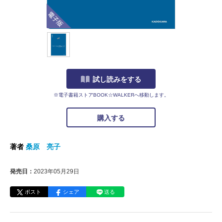
電子版
試し読みをする
※電子書籍ストアBOOK☆WALKERへ移動します。
購入する
著者
桑原 亮子
発売日：
2023年05月29日
ポスト
シェア
送る