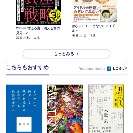
はなコミ！ ～となりにアイド
2035年 増える富・消える富の
ル～
見分…2
著者 大場 花菜
著者 小林 大祐
もっとみる
こちらもおすすめ
Recommended by