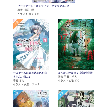
ソードアート・オンライン マテリアル…2
著者 川原 礫
イラスト ａｂｅｃ
2位
3位
デスゲームに巻き込まれた山
ほうかごがかり７ 立穎小学校
本さん、気…2
著者 甲田 学人
著者 ぽち
イラスト ぴおてぐ
イラスト 久賀 フーナ
4位
5位