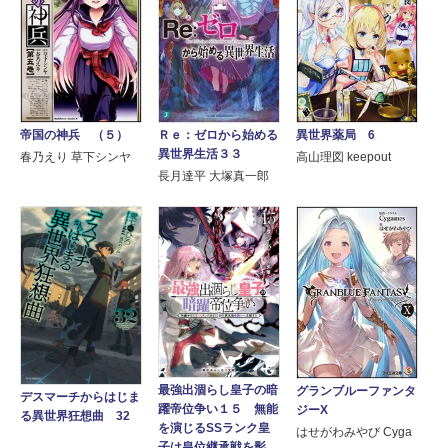
帝国の神兵 （５）
Ｒｅ：ゼロから始める
異世界薬局 6
異世界生活３３
春乃えり 草下シンヤ
高山理図 keepout
長月達平 大塚真一郎
最強出涸らし皇子の暗
グランブルーファンタ
デスマーチからはじま
躍帝位争い１５ 無能
ジーX
る異世界狂想曲 32
を演じるSSランク皇
はせがわみやび Cyga
子は皇位継承戦を影