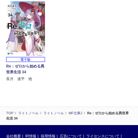
電子版
Re：ゼロから始める異
世界生活 34
長月 達平 他
TOP
ライトノベル
ライトノベル
MF文庫J
Re：ゼロから始める異世界
生活 34
会社概要
IR情報
採用情報
広告について
ライセンスについて