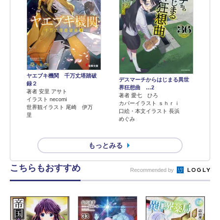
ヤエブキ機関 千万丈塔踏破
デスマーチからはじまる異世
録２
界狂想曲 …2
著者 安里 アサト
著者 愛七 ひろ
イラスト necomi
カバーイラスト ｓｈｒｉ
世界観イラスト 尾崎 伊万
口絵・本文イラスト 長浜
里
めぐみ
もっとみる
こちらもおすすめ
Recommended by