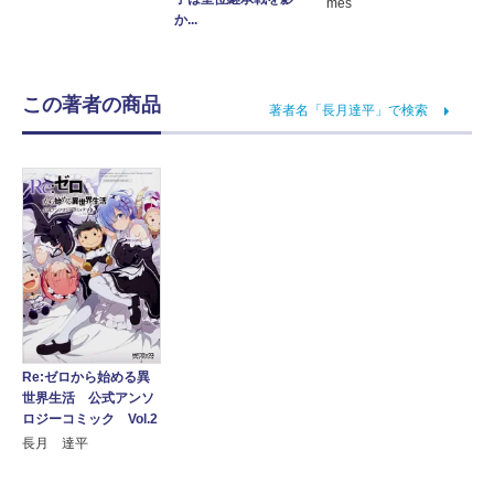
mes
か...
この著者の商品
著者名「長月達平」で検索
Re:ゼロから始める異
世界生活 公式アンソ
ロジーコミック Vol.2
長月 達平