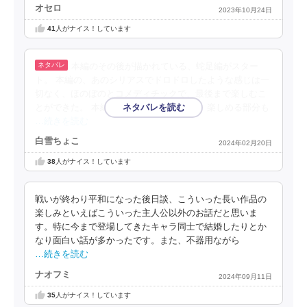
オセロ
2023年10月24日
41
人がナイス！しています
本編のその後が描かれている、蛇足編がスター
ト。 本編の、あのシリアスでドロドロしたような感じは一
切なく、ほのぼのとコメディチックで、最後まで楽しむこ
とができた。 本編を読んでいるからこそ、楽しめる部分も
…続きを読む
白雪ちょこ
2024年02月20日
38
人がナイス！しています
戦いが終わり平和になった後日談、こういった長い作品の
楽しみといえばこういった主人公以外のお話だと思いま
す。特に今まで登場してきたキャラ同士で結婚したりとか
なり面白い話が多かったです。また、不器用ながら
…続きを読む
ナオフミ
2024年09月11日
35
人がナイス！しています