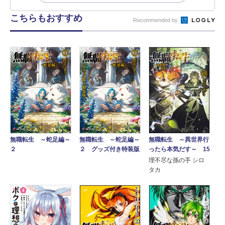
こちらもおすすめ
Recommended by
無職転生 ～異世界行
無職転生 ～蛇足編～
無職転生 ～蛇足編～
ったら本気だす～ 15
２
２ グッズ付き特装版
理不尽な孫の手 シロ
タカ