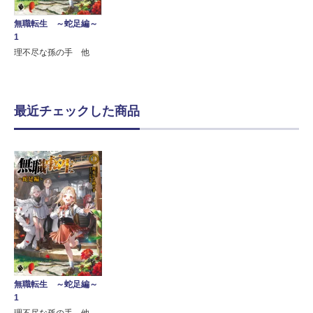
無職転生 ～蛇足編～
1
理不尽な孫の手 他
最近チェックした商品
無職転生 ～蛇足編～
1