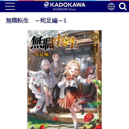
無職転生 ～蛇足編～1