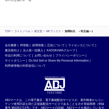
理不尽な孫の手 他
TOP
ライトノベル
新文芸
MFブックス
無職転生 ～蛇足編～1
会社概要
IR情報
採用情報
広告について
ライセンスについて
書店様向け
法人様一括購入
KADOKAWAグループ
作品の利用について
お問い合わせ
プライバシーポリシー
サイトポリシー
Do Not Sell or Share My Personal Information
利用者情報の外部送信について
ABJマークは、この電子書店・電子書籍配信サービスが、著作権者からコン
テンツ使用許諾を得た正規版配信サービスであることを示す登録商標（登録
番号 第6091713号）です。ABJマークの詳細、ABJマークを掲示しているサ