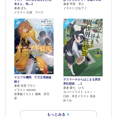
本さん、気…2
著者 甲田 学人
著者 ぽち
イラスト ぴおてぐ
イラスト 久賀 フーナ
4位
5位
ヤエブキ機関 千万丈塔踏破
デスマーチからはじまる異世
録２
界狂想曲 …2
著者 安里 アサト
著者 愛七 ひろ
イラスト necomi
カバーイラスト ｓｈｒｉ
世界観イラスト 尾崎 伊万
口絵・本文イラスト 長浜
里
めぐみ
もっとみる