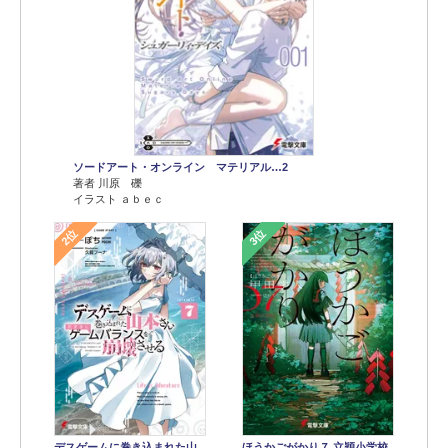
ソードアート・オンライン マテリアル…2
著者 川原 礫
イラスト ａｂｅｃ
2位
3位
デスゲームに巻き込まれた山
ほうかごがかり７ 立穎小学校