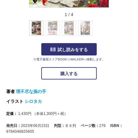
1
/
4
試し読みをする
※電子書籍ストアBOOK☆WALKERへ移動します。
購入する
著者
理不尽な孫の手
イラスト
シロタカ
定価：
1,430
円
（本体
1,300
円＋税）
発売日：
2023年06月23日
判型：
Ｂ６判
ページ数：
276
ISBN：
9784046825605