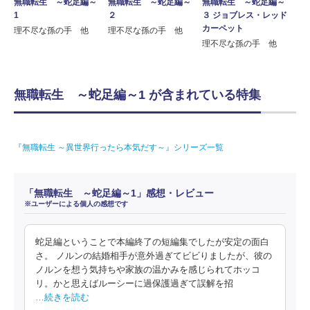
無職転生 ～蛇足編～
無職転生 ～蛇足編～
無職転生 ～蛇足編～
1
２
３ ジョブレス・レッド
カーペット
理不尽な孫の手 他
理不尽な孫の手 他
理不尽な孫の手 他
無職転生 ～蛇足編～1 が含まれている特集
『無職転生 ～異世界行ったら本気だす～』シリーズ一覧
「無職転生 ～蛇足編～1」感想・レビュー
※ユーザーによる個人の感想です
蛇足編ということで本編終了の短編集でしたが安定の面白
さ。 ノルンの結婚相手が意外過ぎてビビりましたが、彼の
ノルンを想う気持ちや家族の温かみを感じられてホッコ
リ。かと思えばルーシーに過保護過ぎて誤解を招
…続きを読む