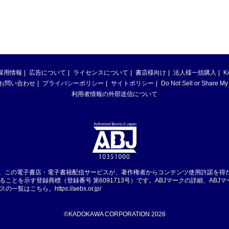
採用情報
広告について
ライセンスについて
書店様向け
法人様一括購入
K
お問い合わせ
プライバシーポリシー
サイトポリシー
Do Not Sell or Share My
利用者情報の外部送信について
は、この電子書店・電子書籍配信サービスが、著作権者からコンテンツ使用許諾を得
ることを示す登録商標（登録番号 第6091713号）です。ABJマークの詳細、ABJ
スの一覧はこちら。
https://aebs.or.jp/
©KADOKAWA CORPORATION 2026