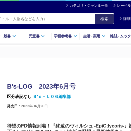
カテゴリ・ジャンル一覧
レーベル
検索
詳細
一般書
児童書
学習参考書
生活
実用
雑誌
ムック
・
・
B's-LOG 2023年6月号
区分表記なし
Ｂ’ｓ－ＬＯＧ編集部
発売日：
2023年04月20日
待望のFD情報到着！『終遠のヴィルシュ -EpiC:lycoris-