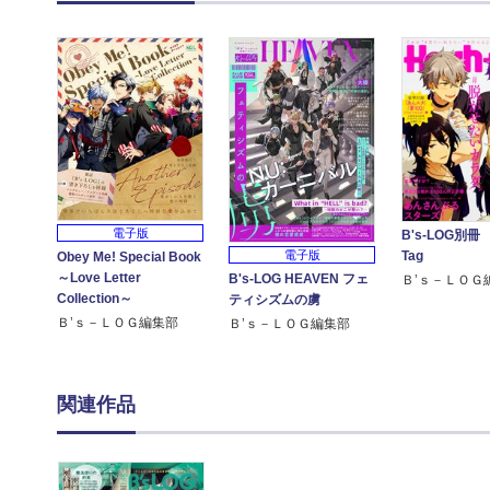
電子版
B's-LOG別冊
Tag
電子版
Obey Me! Special Book
～Love Letter
B's-LOG HEAVEN フェ
Ｂ’ｓ－ＬＯＧ
Collection～
ティシズムの虜
Ｂ’ｓ－ＬＯＧ編集部
Ｂ’ｓ－ＬＯＧ編集部
関連作品