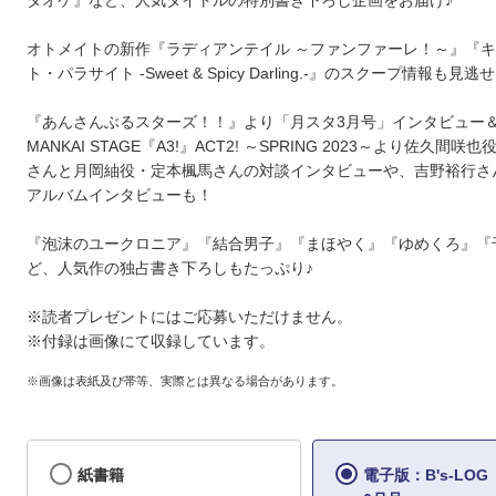
タオケ』など、人気タイトルの特別書き下ろし企画をお届け♪
オトメイトの新作『ラディアンテイル ～ファンファーレ！～』『
ト・パラサイト -Sweet & Spicy Darling.-』のスクープ情報も見
『あんさんぶるスターズ！！』より「月スタ3月号」インタビュー
MANKAI STAGE『A3!』ACT2! ～SPRING 2023～より佐久間
さんと月岡紬役・定本楓馬さんの対談インタビューや、吉野裕行さん
アルバムインタビューも！
『泡沫のユークロニア』『結合男子』『まほやく』『ゆめくろ』『
ど、人気作の独占書き下ろしもたっぷり♪
※読者プレゼントにはご応募いただけません。
※付録は画像にて収録しています。
※画像は表紙及び帯等、実際とは異なる場合があります。
紙書籍
電子版：B's-LOG