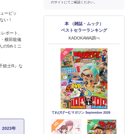
のサイトにてご確認ください。
キューピッ
逃せない！
本 （雑誌・ムック）
ベストセラーランキング
＆レポート、
KADOKAWA調べ
咲也役・横田龍儀
の5thミニ
1位
千銃士R』な
てれびげーむマガジン September 2026
2位
3位
 2023年