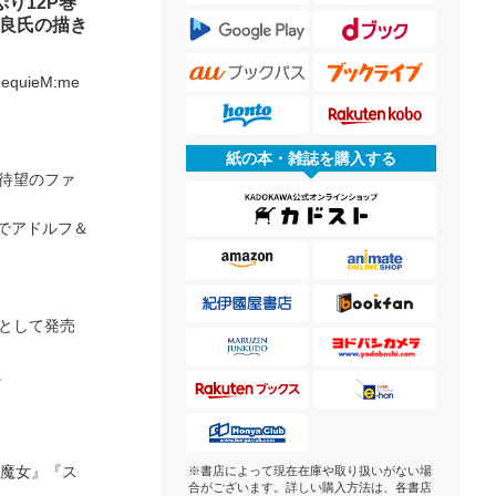
り12P巻
由良氏の描き
uieM:me
。
紙の本・雑誌を購入する
、待望のファ
でアドルフ＆
朔』として発売
。
ト魔女』『ス
※書店によって現在在庫や取り扱いがない場
合がございます。詳しい購入方法は、各書店