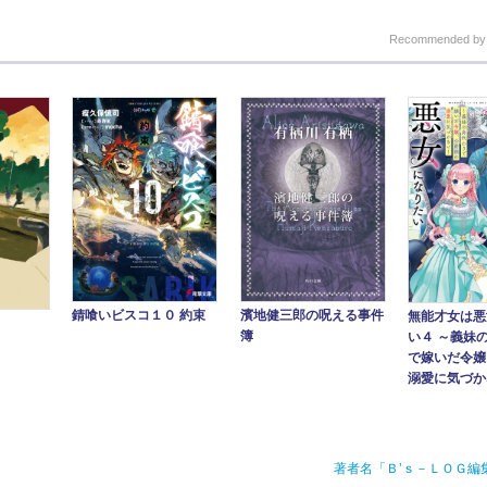
Recommended b
錆喰いビスコ１０ 約束
濱地健三郎の呪える事件
無能才女は悪
簿
い４ ～義妹
で嫁いだ令嬢
溺愛に気づかな
著者名「Ｂ’ｓ－ＬＯＧ編