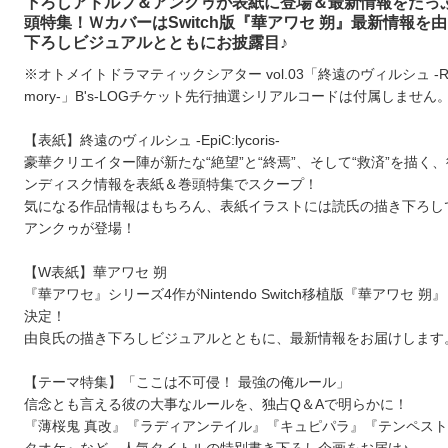
下ろしアドルフ＆アンクゥが表紙に登場＆最新情報をたっぷ
頭特集！ＷカバーはSwitch版『華アワセ 朔』最新情報を
下ろしビジュアルとともにお披露目♪
※オトメイトドラマティックシアター vol.03「終遠のヴィルシュ -Req
mory-」B's-LOGチケット先行抽選シリアルコードは付属しません
【表紙】終遠のヴィルシュ -EpiC:lycoris-
豪華クリエイター陣が新たな“絶望”と“終焉”、そして“救済”を描く
ンディスク情報を表紙＆巻頭特集でスクープ！
気になる作品情報はもちろん、表紙イラストには読氏の描き下ろし
アンクゥが登場！
【W表紙】華アワセ 朔
『華アワセ』シリーズ4作がNintendo Switch移植版『華アワセ 
決定！
由良氏の描き下ろしビジュアルとともに、最新情報をお届けします
【テーマ特集】「ここは不可侵！ 最強の俺ルール」
信念とも言える彼の大事なルールを、独占Q＆Aで明らかに！
『薄桜鬼 真改』『ラディアンテイル』『キュピパラ』『テンペス