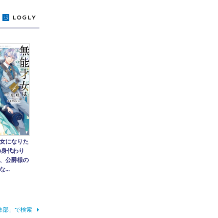
y
女になりた
の身代わり
、公爵様の
...
集部」で検索