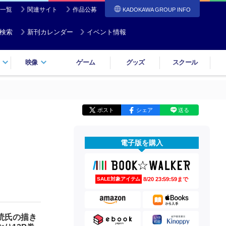
一覧
関連サイト
作品公募
KADOKAWA GROUP INFO
検索
新刊カレンダー
イベント情報
映像
ゲーム
グッズ
スクール
ポスト
シェア
送る
電子版を購入
8/20 23:59:59まで
SALE対象アイテム
』読氏の描き