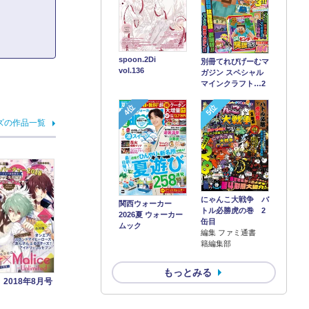
spoon.2Di
別冊てれびげーむマ
vol.136
ガジン スペシャル
マインクラフト…2
4位
5位
ズの作品一覧
にゃんこ大戦争 バ
関西ウォーカー
トル必勝虎の巻 2
2026夏 ウォーカー
缶目
ムック
編集 ファミ通書
籍編集部
もっとみる
G 2018年8月号