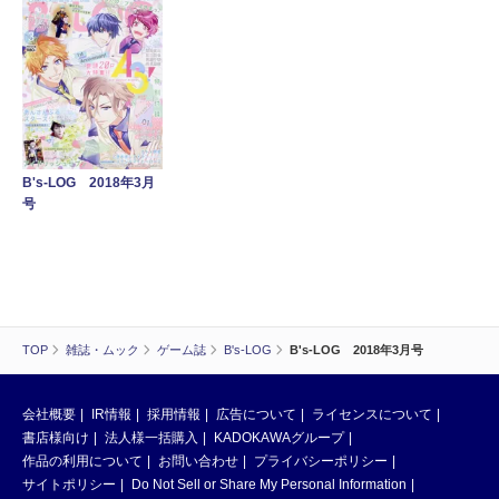
B's-LOG 2018年3月
号
TOP
雑誌・ムック
ゲーム誌
B's-LOG
B's-LOG 2018年3月号
会社概要
IR情報
採用情報
広告について
ライセンスについて
書店様向け
法人様一括購入
KADOKAWAグループ
作品の利用について
お問い合わせ
プライバシーポリシー
サイトポリシー
Do Not Sell or Share My Personal Information