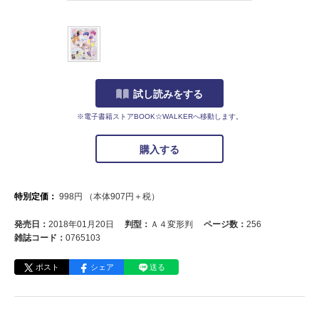
試し読みをする
※電子書籍ストアBOOK☆WALKERへ移動します。
購入する
特別定価：
998
円
（本体
907
円＋税）
発売日：
2018年01月20日
判型：
Ａ４変形判
ページ数：
256
雑誌コード：
0765103
ポスト
シェア
送る