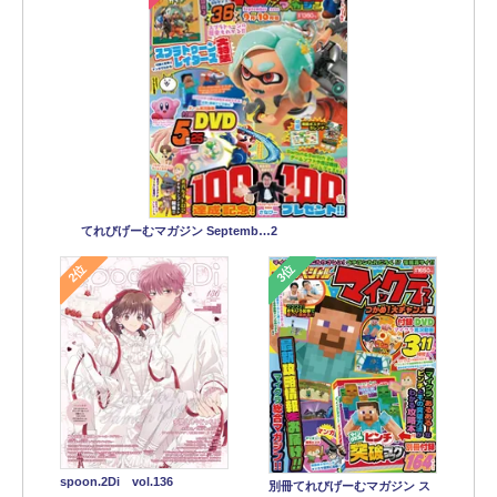
てれびげーむマガジン Septemb…2
2位
3位
spoon.2Di vol.136
別冊てれびげーむマガジン ス