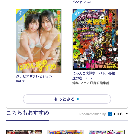
ペシャル…2
4位
5位
にゃんこ大戦争 バトル必勝
グラビアザテレビジョン
虎の巻 2…2
vol.85
編集 ファミ通書籍編集部
もっとみる
こちらもおすすめ
Recommended by