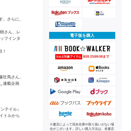
す。さらに、
夏樹さん、レ
電子版を購入
タッフインタ
目！
8/20 23:59:59まで
SALE対象アイテム
藤壮馬さん、
し連載企画
アンテイル』
イトルから
※書店によって現在在庫や取り扱いがない場
合がございます。詳しい購入方法は、各書店