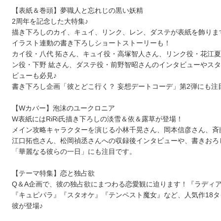
【表紙＆巻頭】夢職人と忘れじの黒い妖精
2周年を記念した大特集♪
描き下ろしのカイ、キュイ、リンク、レン、ダステが表紙を飾りま
イラスト連動の書き下ろしショートストーリーも！
カイ役・八代 拓さん、キュイ役・高塚智人さん、リンク役・花江
ン役・下野 紘さん、ダステ役・前野智昭さんのインタビューやス
ビューも必見♪
書き下ろし企画「彼とどこ行く？ 妄想デートコーデ」第2弾にも注
【Wカバー】泡沫のユークロニア
W表紙にはRiRi氏描き下ろしの淡雪＆依＆露草が登場！
メイン攻略キャラクターを演じる小林千晃さん、岡本信彦さん、斉
江口拓也さん、松岡禎丞さんへの収録後インタビューや、書きおろ
「華麗なる彼らの一日」にも注目です。
【テーマ特集】恋と独占欲
Q＆A企画で、彼の独占欲にまつわる恋愛観に迫ります！『ラディ
『キュピパラ』『スタオケ』『テンペスト魔女』など、人気作18タ
彼が登場♪