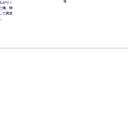
号
上がり！
た俺、特
して異世
.