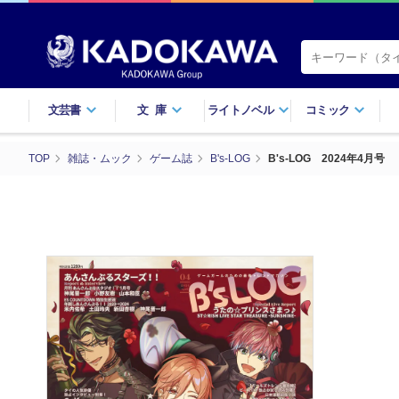
文芸書
文庫
ライトノベル
コミック
TOP
雑誌・ムック
ゲーム誌
B's-LOG
B's-LOG 2024年4月号