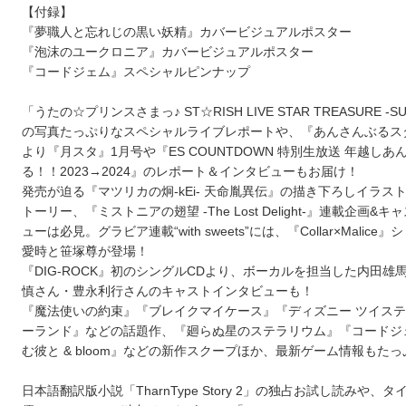
【付録】
『夢職人と忘れじの黒い妖精』カバービジュアルポスター
『泡沫のユークロニア』カバービジュアルポスター
『コードジェム』スペシャルピンナップ
「うたの☆プリンスさまっ♪ ST☆RISH LIVE STAR TREASURE -SU
の写真たっぷりなスペシャルライブレポートや、『あんさんぶるス
より『月スタ』1月号や『ES COUNTDOWN 特別生放送 年越しあ
る！！2023→2024』のレポート＆インタビューもお届け！
発売が迫る『マツリカの炯-kEi- 天命胤異伝』の描き下ろしイラス
トーリー、『ミストニアの翅望 -The Lost Delight-』連載企画&
ューは必見。グラビア連載“with sweets”には、『Collar×Malic
愛時と笹塚尊が登場！
『DIG-ROCK』初のシングルCDより、ボーカルを担当した内田雄
慎さん・豊永利行さんのキャストインタビューも！
『魔法使いの約束』『ブレイクマイケース』『ディズニー ツイス
ーランド』などの話題作、『廻らぬ星のステラリウム』『コードジ
む彼と & bloom』などの新作スクープほか、最新ゲーム情報もた
日本語翻訳版小説「TharnType Story 2」の独占お試し読みや、