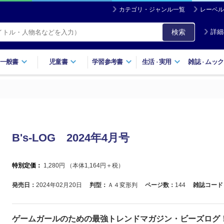
カテゴリ・ジャンル一覧
レーベル
検索
詳細
一般書
児童書
学習参考書
生活
実用
雑誌
ムック
・
・
B's-LOG 2024年4月号
特別定価：
1,280
円 （本体
1,164
円＋税）
発売日：
2024年02月20日
判型：
Ａ４変形判
ページ数：
144
雑誌コード
ゲームガールのための最強トレンドマガジン・ビーズログ