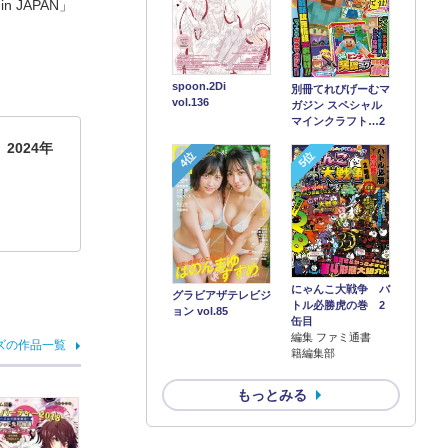
n JAPAN」
spoon.2Di
別冊てれびげーむマ
vol.136
ガジン スペシャル
マインクラフト…2
 2024年
4位
5位
にゃんこ大戦争 バ
グラビアザテレビジ
トル必勝虎の巻 2
ョン vol.85
缶目
編集 ファミ通書
ズの作品一覧
籍編集部
もっとみる