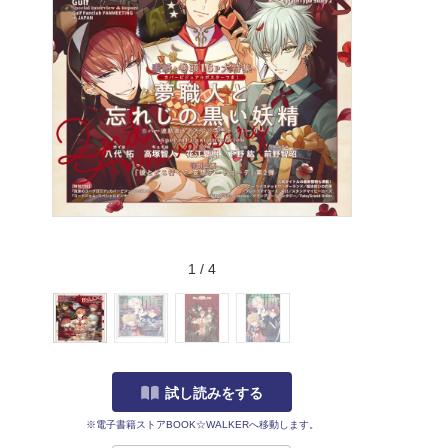
1
/
4
試し読みをする
※電子書籍ストアBOOK☆WALKERへ移動します。