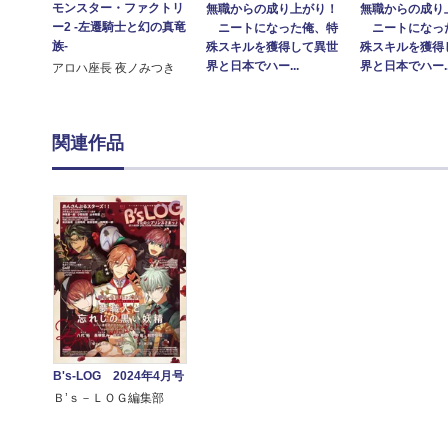
モンスター・ファクトリ
無職からの成り上がり！
無職からの成り
ー2 ‐左遷騎士と幻の真竜
ニートになった俺、特
ニートになっ
族‐
殊スキルを獲得して異世
殊スキルを獲得
界と日本でハー...
界と日本でハー..
アロハ座長 夜ノみつき
関連作品
B's-LOG 2024年4月号
Ｂ’ｓ－ＬＯＧ編集部