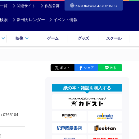
一覧
関連サイト
作品公募
KADOKAWA GROUP INFO
検索
新刊カレンダー
イベント情報
映像
ゲーム
グッズ
スクール
ポスト
シェア
送る
紙の本・雑誌を購入する
：
0765104
！