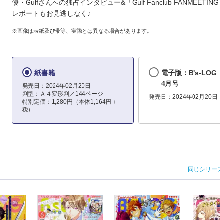
優・Gulfさんへの独占インタビュー&「Gulf Fanclub FANMEETING i
レポートもお見逃しなく♪
※画像は表紙及び帯等、実際とは異なる場合があります。
紙書籍
電子版：B's-LOG
4月号
発売日：2024年02月20日
判型：Ａ４変形判／144ページ
発売日：2024年02月20日
特別定価：1,280円（本体1,164円＋
税）
同じシリー