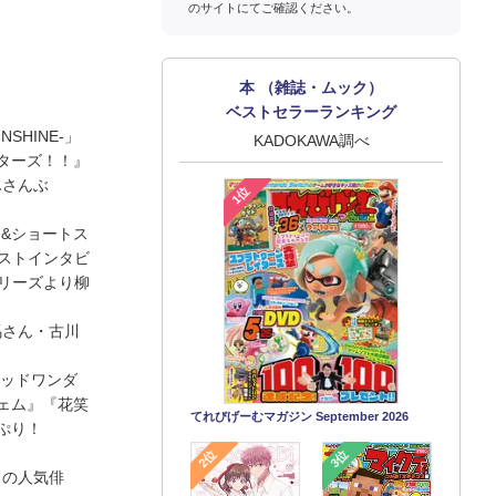
のサイトにてご確認ください。
本 （雑誌・ムック）
ベストセラーランキング
NSHINE-」
KADOKAWA調べ
ターズ！！』
んさんぶ
1位
ト&ショートス
キャストインタビ
e』シリーズより柳
馬さん・古川
テッドワンダ
ェム』『花笑
てれびげーむマガジン September 2026
っぷり！
2位
3位
タイの人気俳