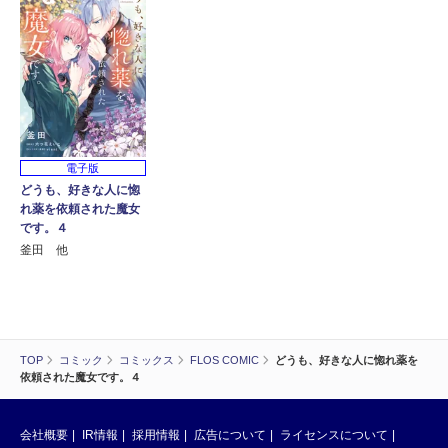
電子版
どうも、好きな人に惚
れ薬を依頼された魔女
です。４
釜田 他
TOP
コミック
コミックス
FLOS COMIC
どうも、好きな人に惚れ薬を
依頼された魔女です。４
会社概要
IR情報
採用情報
広告について
ライセンスについて