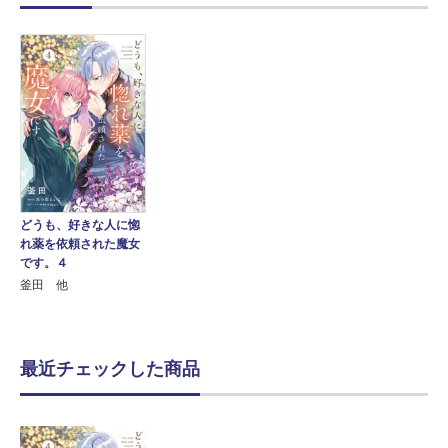
どうも、好きな人に惚
れ薬を依頼された魔女
です。４
釜田 他
最近チェックした商品