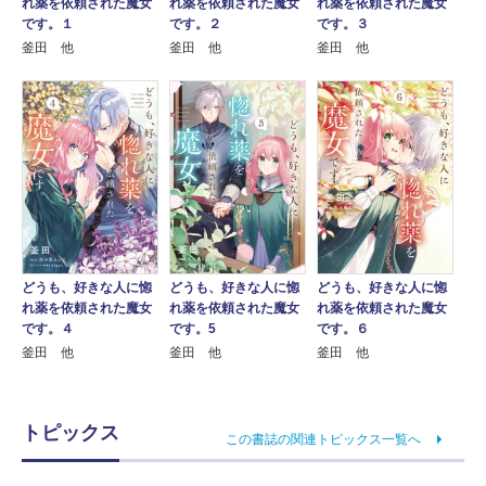
れ薬を依頼された魔女
れ薬を依頼された魔女
れ薬を依頼された魔女
です。１
です。２
です。３
釜田 他
釜田 他
釜田 他
どうも、好きな人に惚
どうも、好きな人に惚
どうも、好きな人に惚
れ薬を依頼された魔女
れ薬を依頼された魔女
れ薬を依頼された魔女
です。４
です。６
です。5
釜田 他
釜田 他
釜田 他
トピックス
この書誌の関連トピックス一覧へ