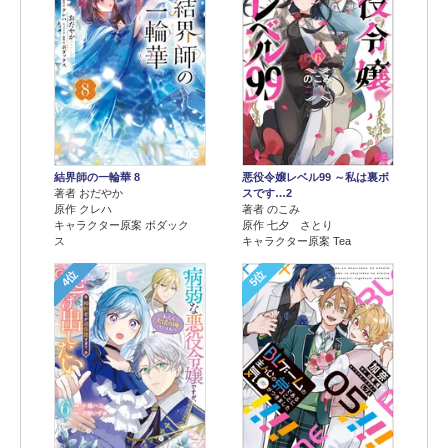
結界師の一輪華 8
悪役令嬢レベル99 ～私は裏ボ
著者 おだやか
スです…2
原作 クレハ
著者 のこみ
キャラクター原案 ボダック
原作 七夕 さとり
ス
キャラクター原案 Tea
4位
5位