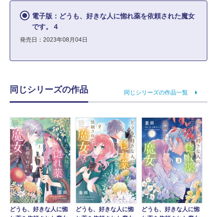
電子版：どうも、好きな人に惚れ薬を依頼された魔女
です。４
発売日：2023年08月04日
同じシリーズの作品
同じシリーズの作品一覧
どうも、好きな人に惚
どうも、好きな人に惚
どうも、好きな人に惚