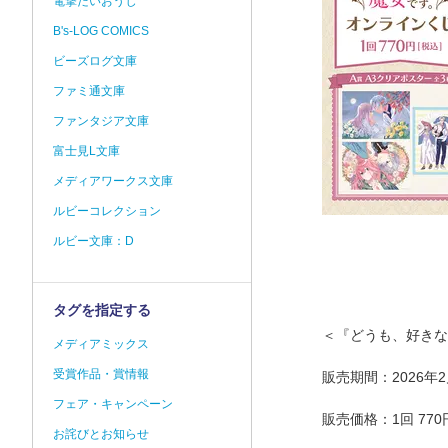
電撃だいおうじ
B's-LOG COMICS
ビーズログ文庫
ファミ通文庫
ファンタジア文庫
富士見L文庫
メディアワークス文庫
ルビーコレクション
ルビー文庫：D
タグを指定する
＜『どうも、好きな
メディアミックス
受賞作品・賞情報
販売期間：2026年2月5
フェア・キャンペーン
販売価格：1回 77
お詫びとお知らせ