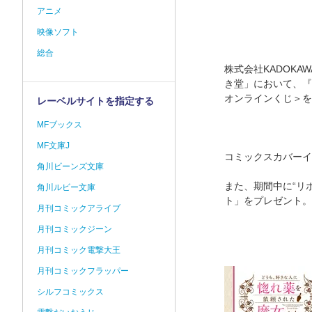
アニメ
映像ソフト
総合
株式会社KADOKA
き堂」において、『
オンラインくじ＞を、
レーベルサイトを指定する
MFブックス
MF文庫J
コミックスカバーイ
角川ビーンズ文庫
また、期間中に“リ
角川ルビー文庫
ト」をプレゼント。
月刊コミックアライブ
月刊コミックジーン
月刊コミック電撃大王
月刊コミックフラッパー
シルフコミックス