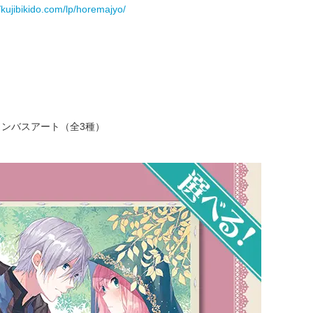
//kujibikido.com/lp/horemajyo/
ャンバスアート（全3種）