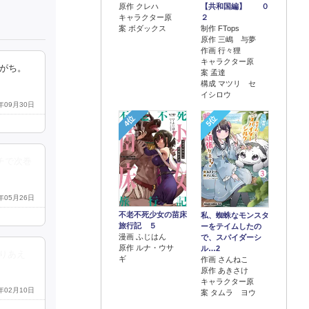
原作 クレハ
【共和国編】 ０
キャラクター原
２
案 ボダックス
制作 FTops
原作 三嶋 与夢
作画 行々狸
キャラクター原
りがち。
案 孟達
構成 マツリ セ
イシロウ
3年09月30日
4位
5位
チで次巻
5年05月26日
不老不死少女の苗床
私、蜘蛛なモンスタ
旅行記 ５
ーをテイムしたの
漫画 ふじはん
で、スパイダーシ
原作 ルナ・ウサ
ル…2
りあえ
ギ
作画 さんねこ
原作 あきさけ
キャラクター原
4年02月10日
案 タムラ ヨウ