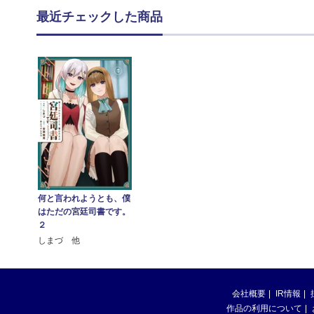
最近チェックした商品
何と言われようとも、僕
はただの宮廷司書です。
２
しまづ 他
会社概要
IR情報
作品の利用について