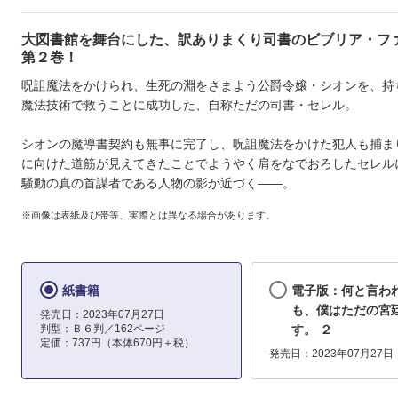
大図書館を舞台にした、訳ありまくり司書のビブリア・フ
第２巻！
呪詛魔法をかけられ、生死の淵をさまよう公爵令嬢・シオンを、持
魔法技術で救うことに成功した、自称ただの司書・セレル。
シオンの魔導書契約も無事に完了し、呪詛魔法をかけた犯人も捕ま
に向けた道筋が見えてきたことでようやく肩をなでおろしたセレル
騒動の真の首謀者である人物の影が近づく――。
※画像は表紙及び帯等、実際とは異なる場合があります。
紙書籍
電子版：何と言わ
も、僕はただの宮
発売日：2023年07月27日
判型：Ｂ６判／162ページ
す。 ２
定価：737円（本体670円＋税）
発売日：2023年07月27日