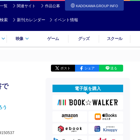
一覧
関連サイト
作品公募
KADOKAWA GROUP INFO
検索
新刊カレンダー
イベント情報
映像
ゲーム
グッズ
スクール
ポスト
シェア
送る
書で
電子版を購入
ろう
9150537