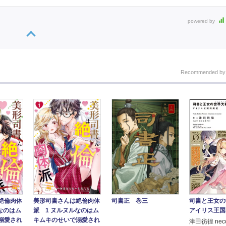
powered by
Recommended b
司書と王女の
絶倫肉体
美形司書さんは絶倫肉体
司書正 巻三
アイリス王国
なのはム
派 1 ヌルヌルなのはム
溺愛され
キムキのせいで溺愛され
津田彷徨 nec