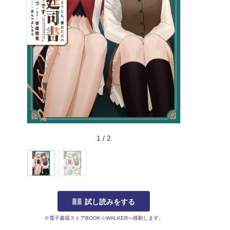
1
/
2
試し読みをする
※電子書籍ストアBOOK☆WALKERへ移動します。