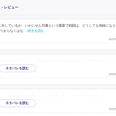
想・レビュー
り工夫しているが、いかにせん司書という職業で戦闘は、どうしても地味にな
つまらなくはな
…続きを読む
202
の捻りは特になかった。実は主人公は強いが真相はどういう事なのか？ピン
202
のに、気づけば呪いを解いたり、その呪いをけしかけてきた人と戦ったり。と
る謎はいずれ明かされ
…続きを読む
202