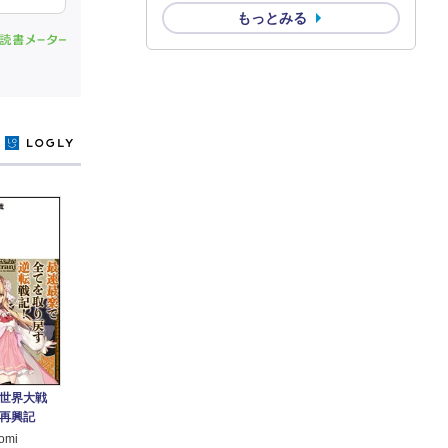
もっとみる
y
世界大戦
再興記
omi