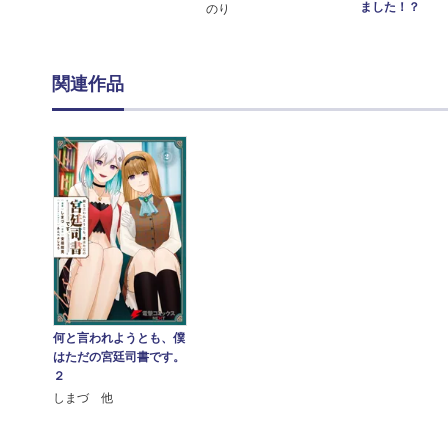
ました！？
のり
関連作品
何と言われようとも、僕
はただの宮廷司書です。
２
しまづ 他