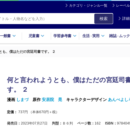
カテゴリ・ジャンル一覧
レーベル
検索
詳細
一般書
児童書
学習参考書
生活
実用
雑誌
ムック
・
・
とも、僕はただの宮廷司書です。 ２
何と言われようとも、僕はただの宮廷司
す。 ２
漫画
しまづ
原作
安居院 晃
キャラクターデザイン
あんべよし
定価：
737
円 （本体
670
円＋税）
発売日：
2023年07月27日
判型：
Ｂ６判
ページ数：
162
ISBN：
978404