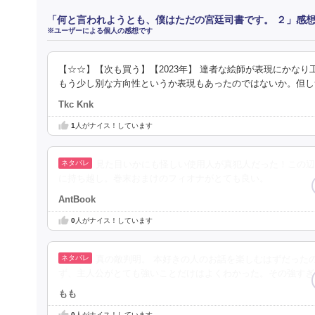
「何と言われようとも、僕はただの宮廷司書です。 ２」感
※ユーザーによる個人の感想です
【☆☆】【次も買う】【2023年】 達者な絵師が表現にかな
もう少し別な方向性というか表現もあったのではないか。但し
Tkc Knk
1
人がナイス！しています
見た目いかにも怪しい使用人が真犯人だった！この辺
に持ち越し。巻末おまけのフィオナがとても良い。
AntBook
0
人がナイス！しています
真の敵判明。 本好きの人のお話を楽しむはずだった
ず、主人公がとても強いことだけはよくわかった。その強すぎ
もも
0
人がナイス！しています