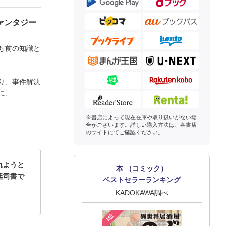
ァンタジー
ち前の知識と
り、事件解決
に、
※書店によって現在在庫や取り扱いがない場
合がございます。詳しい購入方法は、各書店
のサイトにてご確認ください。
れようと
本 （コミック）
廷司書で
ベストセラーランキング
KADOKAWA調べ
1位