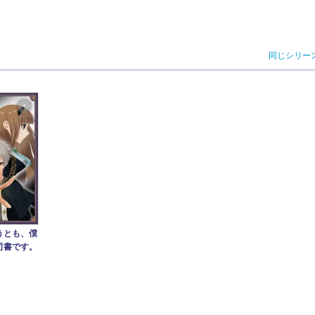
同じシリー
うとも、僕
司書です。