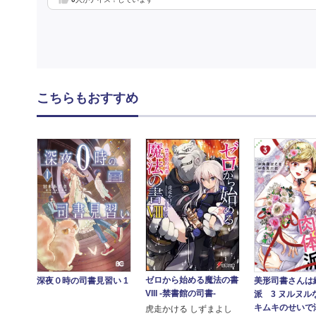
こちらもおすすめ
ゼロから始める魔法の書
美形司書さんは
深夜０時の司書見習い 1
VIII -禁書館の司書-
派 3 ヌルヌル
キムキのせいで
虎走かける しずまよし