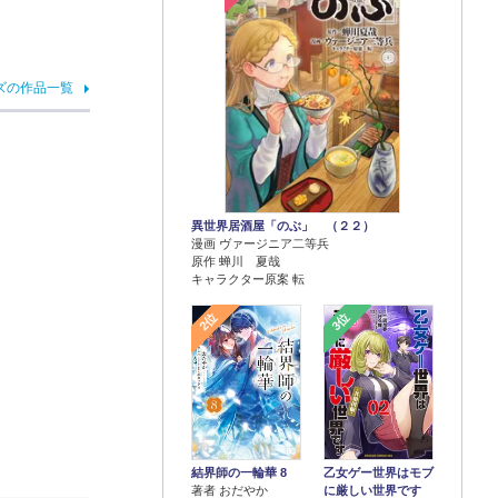
ズの作品一覧
異世界居酒屋「のぶ」 （２２）
漫画 ヴァージニア二等兵
原作 蝉川 夏哉
キャラクター原案 転
2位
3位
結界師の一輪華 8
乙女ゲー世界はモブ
著者 おだやか
に厳しい世界です