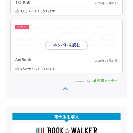
Tkc Knk
2024年02月01日
1
人がナイス！しています
主人公はやはりチート書持ちだった。作画も丁寧
だしキャラも良かったし、敵の魔人の存在とか色々設定あ
るのに3巻（原作1巻）で終わりは色々勿体ない。巻末のお
まけ漫画が充実してたのはコミカライズ版の良さ。漫画家
…続きを読む
AntBook
2025年05月27日
0
人がナイス！しています
powered by
電子版を購入