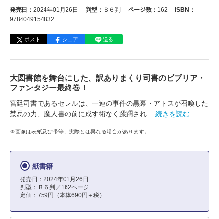
発売日：
2024年01月26日
判型：
Ｂ６判
ページ数：
162
ISBN：
9784049154832
ポスト
シェア
送る
大図書館を舞台にした、訳ありまくり司書のビブリア・
ファンタジー最終巻！
宮廷司書であるセレルは、一連の事件の黒幕・アトスが召喚した
禁忌の力、魔人書の前に成す術なく蹂躙され
…続きを読む
※画像は表紙及び帯等、実際とは異なる場合があります。
紙書籍
発売日：2024年01月26日
判型：Ｂ６判／162ページ
定価：759円（本体690円＋税）