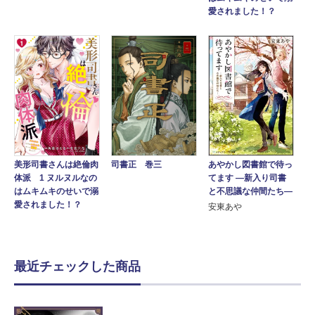
愛されました！？
あやかし図書館で待っ
美形司書さんは絶倫肉
司書正 巻三
てます ―新入り司書
体派 1 ヌルヌルなの
と不思議な仲間たち―
はムキムキのせいで溺
愛されました！？
安東あや
最近チェックした商品