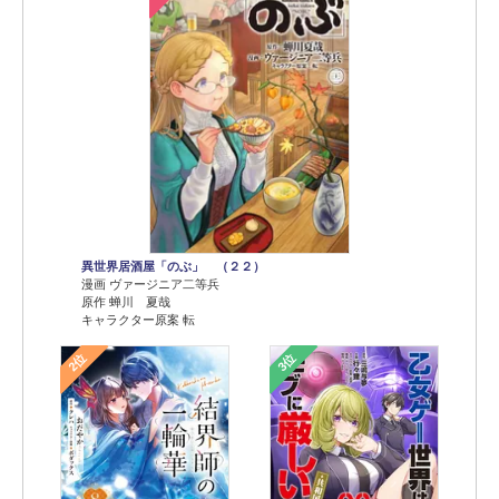
異世界居酒屋「のぶ」 （２２）
漫画 ヴァージニア二等兵
原作 蝉川 夏哉
キャラクター原案 転
2位
3位