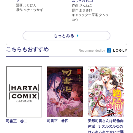
５
ムしたので…2
漫画 ふじはん
作画 さんねこ
原作 ルナ・ウサギ
原作 あきさけ
キャラクター原案 タムラ
ヨウ
もっとみる
こちらもおすすめ
Recommended by
司書正 巻四
美形司書さんは絶倫肉
司書正 巻二
体派 3 ヌルヌルなの
はムキムキのせいで溺