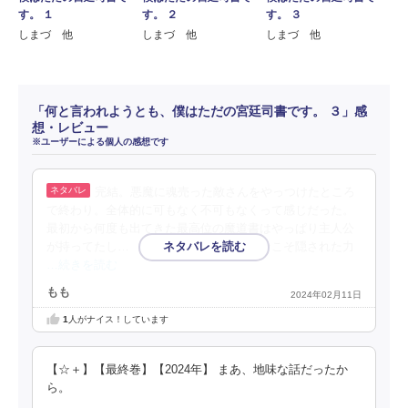
す。 １
す。 ２
す。 ３
しまづ 他
しまづ 他
しまづ 他
「何と言われようとも、僕はただの宮廷司書です。 ３」感
想・レビュー
※ユーザーによる個人の感想です
完結。悪魔に魂売った敵さんをやっつけたところ
で終わり。全体的に可もなく不可もなくって感じだった。
最初から何度も出てきた最高位の魔道書はやっぱり主人公
が持ってたし… 話が続いて、何度もこそこそ隠された力
…続きを読む
もも
2024年02月11日
1
人がナイス！しています
【☆＋】【最終巻】【2024年】 まあ、地味な話だったか
ら。