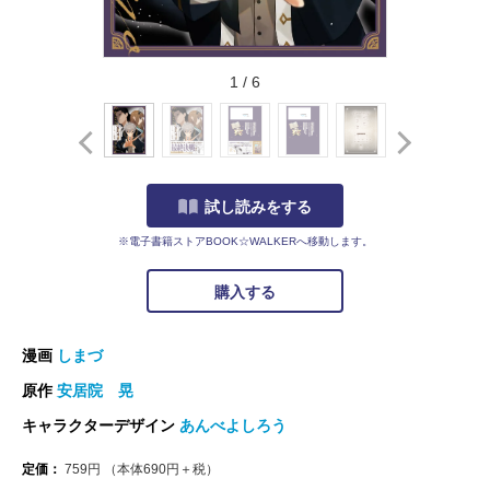
1
/
6
試し読みをする
※電子書籍ストアBOOK☆WALKERへ移動します。
購入する
漫画
しまづ
原作
安居院 晃
キャラクターデザイン
あんべよしろう
定価：
759
円
（本体
690
円＋税）