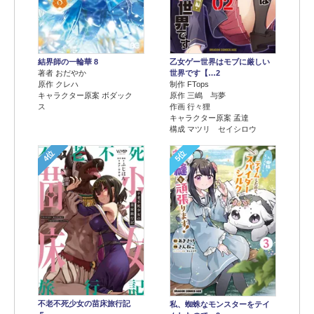
結界師の一輪華 8
乙女ゲー世界はモブに厳しい
著者 おだやか
世界です【…2
原作 クレハ
制作 FTops
キャラクター原案 ボダック
原作 三嶋 与夢
ス
作画 行々狸
キャラクター原案 孟達
構成 マツリ セイシロウ
4位
5位
不老不死少女の苗床旅行記
私、蜘蛛なモンスターをテイ