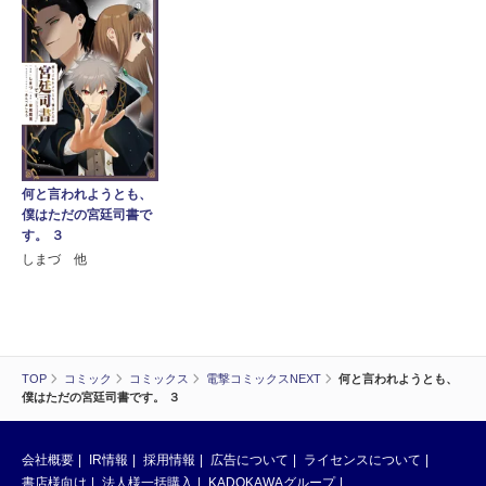
何と言われようとも、
僕はただの宮廷司書で
す。 ３
しまづ 他
TOP
コミック
コミックス
電撃コミックスNEXT
何と言われようとも、
僕はただの宮廷司書です。 ３
会社概要
IR情報
採用情報
広告について
ライセンスについて
書店様向け
法人様一括購入
KADOKAWAグループ