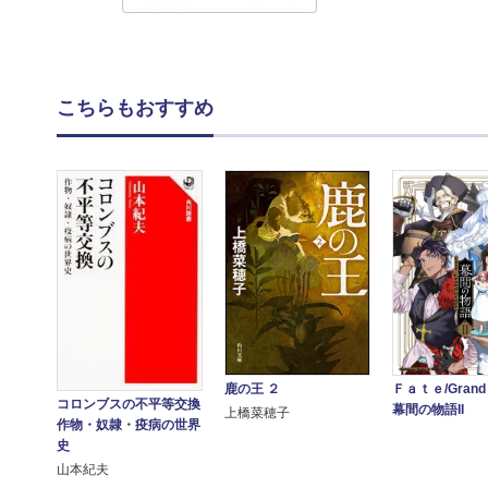
こちらもおすすめ
鹿の王 ２
Ｆａｔｅ/Grand 
コロンブスの不平等交換
幕間の物語II
上橋菜穂子
作物・奴隷・疫病の世界
史
山本紀夫