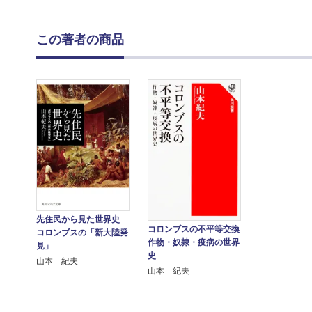
この著者の商品
先住民から見た世界史
コロンブスの不平等交換
コロンブスの「新大陸発
作物・奴隷・疫病の世界
見」
史
山本 紀夫
山本 紀夫