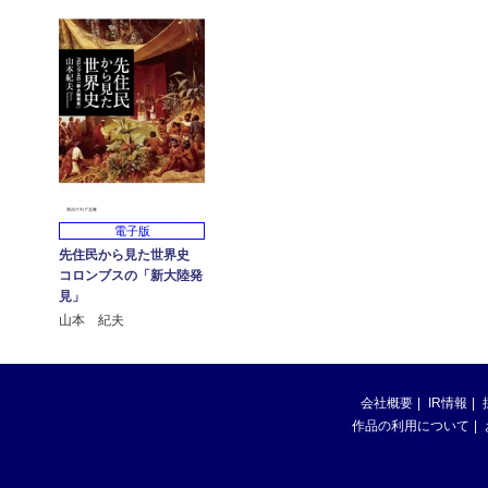
電子版
先住民から見た世界史
コロンブスの「新大陸発
見」
山本 紀夫
会社概要
IR情報
作品の利用について