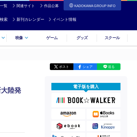
一覧
関連サイト
作品公募
KADOKAWA GROUP INFO
検索
新刊カレンダー
イベント情報
映像
ゲーム
グッズ
スクール
ポスト
シェア
送る
電子版を購入
新大陸発