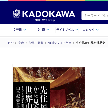
文芸書
文庫
ライトノベル
コミック
TOP
文庫
学芸・教養
角川ソフィア文庫
先住民から見た世界史 