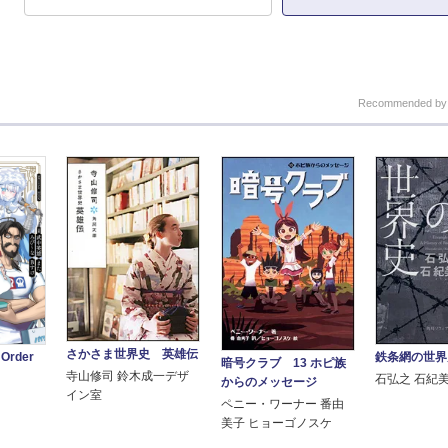
Recommended b
さかさま世界史 英雄伝
鉄条網の世界
Order
暗号クラブ 13 ホピ族
寺山修司 鈴木成一デザ
石弘之 石紀
からのメッセージ
イン室
ペニー・ワーナー 番由
美子 ヒョーゴノスケ