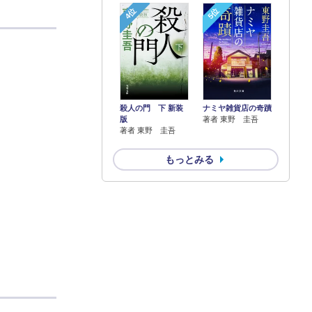
4位
5位
殺人の門 下 新装
ナミヤ雑貨店の奇蹟
版
著者 東野 圭吾
著者 東野 圭吾
もっとみる