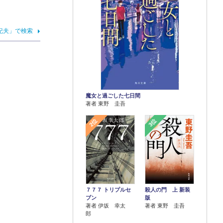
紀夫」で検索
魔女と過ごした七日間
著者 東野 圭吾
2位
3位
７７７ トリプルセ
殺人の門 上 新装
ブン
版
著者 伊坂 幸太
著者 東野 圭吾
郎