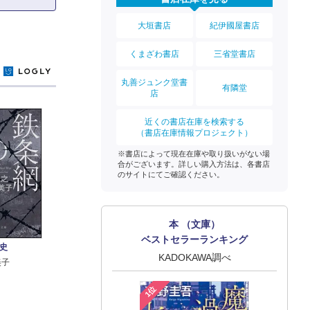
大垣書店
紀伊國屋書店
くまざわ書店
三省堂書店
y
丸善ジュンク堂書
有隣堂
店
近くの書店在庫を検索する
（書店在庫情報プロジェクト）
※書店によって現在在庫や取り扱いがない場
合がございます。詳しい購入方法は、各書店
のサイトにてご確認ください。
本 （文庫）
ベストセラーランキング
史
KADOKAWA調べ
美子
1位