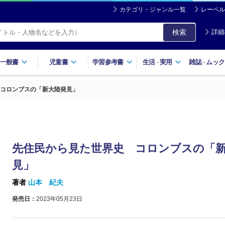
カテゴリ・ジャンル一覧
レーベル
検索
詳細
一般書
児童書
学習参考書
生活
実用
雑誌
ムック
・
・
コロンブスの「新大陸発見」
先住民から見た世界史 コロンブスの「
見」
著者
山本 紀夫
発売日：
2023年05月23日