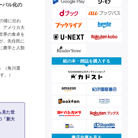
ーバル化の
の後に伝わ
、アメリカ大
世界の食卓を
が、先住民に
に農学と人類
紙の本・雑誌を購入する
』（角川選
です。）
ら見た世
の「新大
書店在庫を見る