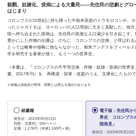
殺戮、奴隷化、疫病による大量死――先住民の悲劇とグロ
はじまり
コロンブスが15世紀に持ち帰った中南米原産のトウモロコシや、そ
ったジャガイモは、ヨーロッパの人口増加に大きく貢献した。他方
陸へ持ち込まれた疫病は、先住民の急激な人口減少を引き起こす。
豊かにした作物の伝播は、のちに「コロンブスの交換」と呼ばれる
とっては略奪や侵略に他ならなかった。南米アンデスをフィールド
学を研究する著者が描く、もう一つの世界史。
（本書は、『コロンブスの不平等交換 作物・奴隷・疫病の世界史
書、2017年刊）を、再構成・加筆・改題のうえ、文庫化したもの
※画像は表紙及び帯等、実際とは異なる場合があります。
紙書籍
電子版：先住民か
界史 コロンブス
発売日：2023年05月23日
判型：文庫判／320ページ
陸発見」
定価：1,276円（本体1,160円＋税）
発売日：2023年05月23日