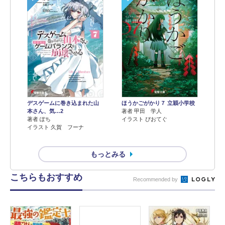
デスゲームに巻き込まれた山
ほうかごがかり７ 立穎小学校
本さん、気…2
著者 甲田 学人
著者 ぽち
イラスト ぴおてぐ
イラスト 久賀 フーナ
もっとみる
こちらもおすすめ
Recommended by