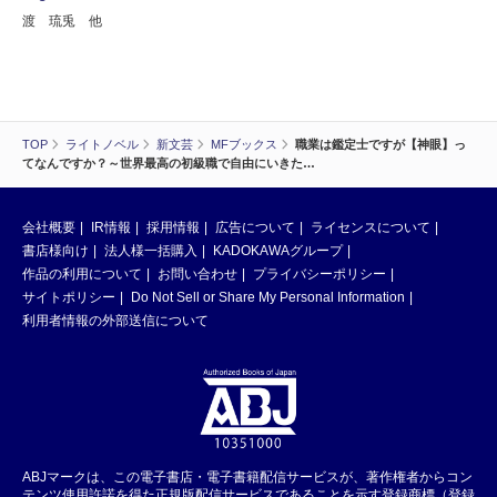
渡 琉兎 他
TOP
ライトノベル
新文芸
MFブックス
職業は鑑定士ですが【神眼】っ
てなんですか？～世界最高の初級職で自由にいきた…
会社概要
IR情報
採用情報
広告について
ライセンスについて
書店様向け
法人様一括購入
KADOKAWAグループ
作品の利用について
お問い合わせ
プライバシーポリシー
サイトポリシー
Do Not Sell or Share My Personal Information
利用者情報の外部送信について
ABJマークは、この電子書店・電子書籍配信サービスが、著作権者からコン
テンツ使用許諾を得た正規版配信サービスであることを示す登録商標（登録