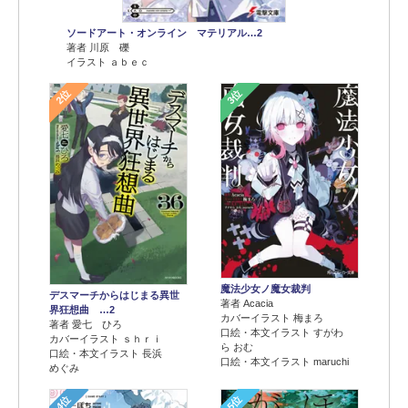
ソードアート・オンライン マテリアル…2
著者 川原 礫
イラスト ａｂｅｃ
2位
3位
魔法少女ノ魔女裁判
デスマーチからはじまる異世
著者 Acacia
界狂想曲 …2
カバーイラスト 梅まろ
著者 愛七 ひろ
口絵・本文イラスト すがわ
カバーイラスト ｓｈｒｉ
ら おむ
口絵・本文イラスト 長浜
口絵・本文イラスト maruchi
めぐみ
4位
5位