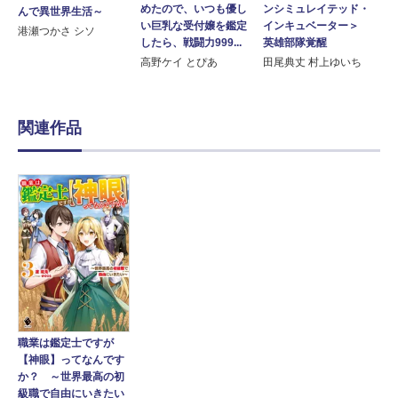
めたので、いつも優し
ンシミュレイテッド・
んで異世界生活～
い巨乳な受付嬢を鑑定
インキュベーター＞
港瀬つかさ シソ
したら、戦闘力999...
英雄部隊覚醒
高野ケイ とぴあ
田尾典丈 村上ゆいち
関連作品
職業は鑑定士ですが
【神眼】ってなんです
か？ ～世界最高の初
級職で自由にいきたい