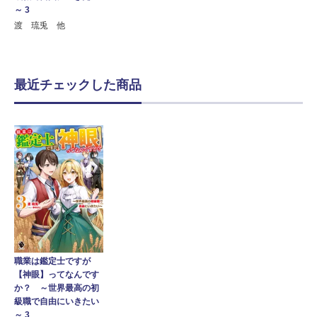
～ 3
渡 琉兎 他
最近チェックした商品
職業は鑑定士ですが
【神眼】ってなんです
か？ ～世界最高の初
級職で自由にいきたい
～ 3