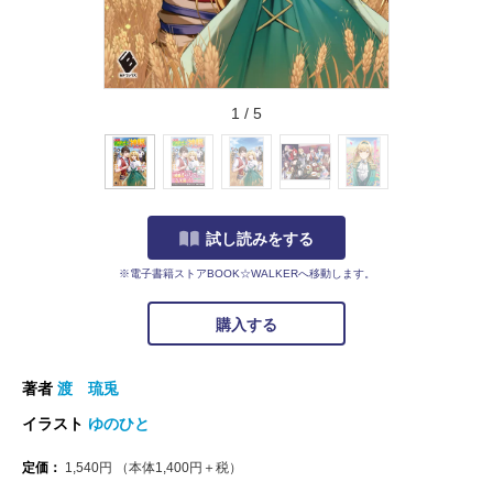
1
/
5
試し読みをする
※電子書籍ストアBOOK☆WALKERへ移動します。
購入する
著者
渡 琉兎
イラスト
ゆのひと
定価：
1,540
円
（本体
1,400
円＋税）