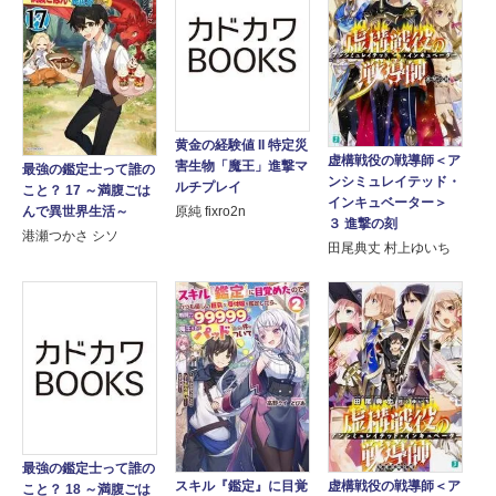
黄金の経験値 II 特定災
虚構戦役の戦導師＜ア
害生物「魔王」進撃マ
最強の鑑定士って誰の
ンシミュレイテッド・
ルチプレイ
こと？ 17 ～満腹ごは
インキュベーター＞
原純 fixro2n
んで異世界生活～
３ 進撃の刻
港瀬つかさ シソ
田尾典丈 村上ゆいち
最強の鑑定士って誰の
スキル『鑑定』に目覚
虚構戦役の戦導師＜ア
こと？ 18 ～満腹ごは