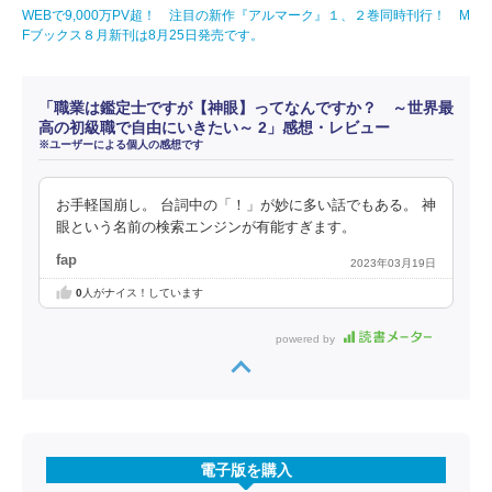
WEBで9,000万PV超！ 注目の新作『アルマーク』１、２巻同時刊行！ M
Fブックス８月新刊は8月25日発売です。
「職業は鑑定士ですが【神眼】ってなんですか？ ～世界最
高の初級職で自由にいきたい～ 2」感想・レビュー
※ユーザーによる個人の感想です
お手軽国崩し。 台詞中の「！」が妙に多い話でもある。 神
眼という名前の検索エンジンが有能すぎます。
fap
2023年03月19日
0
人がナイス！しています
powered by
電子版を購入