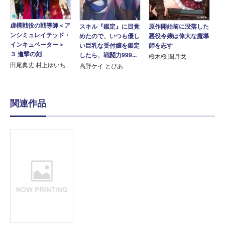
虚構戦役の戦導師＜ア
スキル『鑑定』に目覚
原作開始前に没落した
ンシミュレイテッド・
めたので、いつも優し
悪役令嬢は偉大な魔導
インキュベーター＞
い巨乳な受付嬢を鑑定
師を志す
３ 進撃の刻
したら、戦闘力999...
桜木桜 閏月戈
田尾典丈 村上ゆいち
高野ケイ とぴあ
関連作品