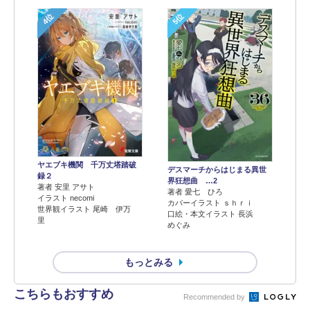
4位
5位
ヤエブキ機関 千万丈塔踏破
デスマーチからはじまる異世
録２
界狂想曲 …2
著者 安里 アサト
著者 愛七 ひろ
イラスト necomi
カバーイラスト ｓｈｒｉ
世界観イラスト 尾崎 伊万
口絵・本文イラスト 長浜
里
めぐみ
もっとみる
こちらもおすすめ
Recommended by