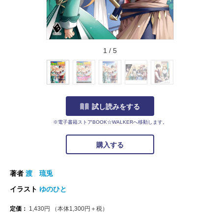
1
/
5
試し読みをする
※電子書籍ストアBOOK☆WALKERへ移動します。
購入する
著者
渡 琉兎
イラスト
ゆのひと
定価：
1,430
円
（本体
1,300
円＋税）