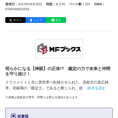
発売日：
2022年08月25日
判型：
Ｂ６判
ページ数：
324
ISBN：
9784046816559
ポスト
シェア
送る
明らかになる【神眼】の正体!? 鑑定の力で未来と仲間
を守り抜け！
クラスメイトと共に異世界へ転移させられた、高校生の真広桃
李。初級職の『鑑定士』であると断じられ、彼
…続きを読む
※画像は表紙及び帯等、実際とは異なる場合があります。
紙書籍