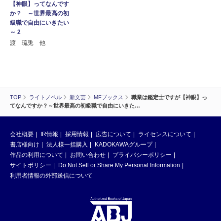
【神眼】ってなんです
か？ ～世界最高の初
級職で自由にいきたい
～ 2
渡 琉兎 他
TOP
ライトノベル
新文芸
MFブックス
職業は鑑定士ですが【神眼】っ
てなんですか？～世界最高の初級職で自由にいきた…
会社概要
IR情報
採用情報
広告について
ライセンスについて
書店様向け
法人様一括購入
KADOKAWAグループ
作品の利用について
お問い合わせ
プライバシーポリシー
サイトポリシー
Do Not Sell or Share My Personal Information
利用者情報の外部送信について