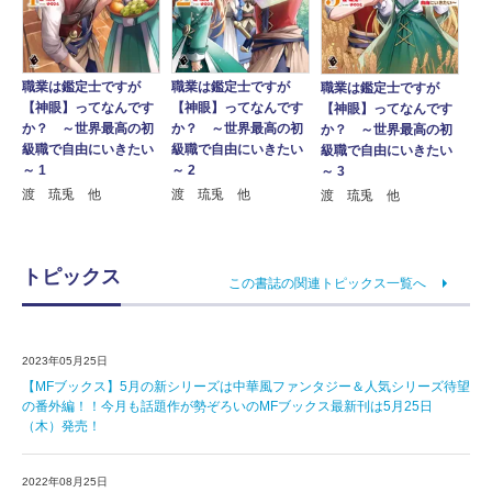
職業は鑑定士ですが
職業は鑑定士ですが
職業は鑑定士ですが
【神眼】ってなんです
【神眼】ってなんです
【神眼】ってなんです
か？ ～世界最高の初
か？ ～世界最高の初
か？ ～世界最高の初
級職で自由にいきたい
級職で自由にいきたい
級職で自由にいきたい
～ 1
～ 2
～ 3
渡 琉兎 他
渡 琉兎 他
渡 琉兎 他
トピックス
この書誌の関連トピックス一覧へ
2023年05月25日
【MFブックス】5月の新シリーズは中華風ファンタジー＆人気シリーズ待望
の番外編！！今月も話題作が勢ぞろいのMFブックス最新刊は5月25日
（木）発売！
2022年08月25日