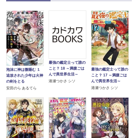
最強の鑑定士って誰の
こと？ 18 ～満腹ごは
最強の鑑定士って誰の
泡沫に神は微睡む １
んで異世界生活～
こと？ 17 ～満腹ごは
追放された少年は火神
港瀬つかさ シソ
んで異世界生活～
の剣をとる
港瀬つかさ シソ
安田のら あるてら