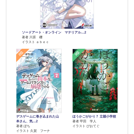
ソードアート・オンライン マテリアル…2
著者 川原 礫
イラスト ａｂｅｃ
2位
3位
デスゲームに巻き込まれた山
ほうかごがかり７ 立穎小学校
本さん、気…2
著者 甲田 学人
著者 ぽち
イラスト ぴおてぐ
イラスト 久賀 フーナ