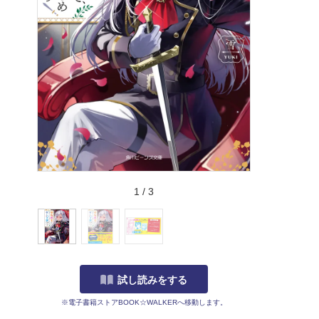
1
/
3
試し読みをする
※電子書籍ストアBOOK☆WALKERへ移動します。