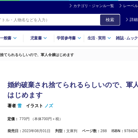
カテゴリ・ジャンル一覧
レーベル
検索
詳細
一般書
児童書
学習参考書
生活
実用
雑誌
ムック
・
・
捨てられるらしいので、軍人令嬢はじめます
婚約破棄され捨てられるらしいので、軍
はじめます
著者
雪
イラスト
ノズ
定価：
770
円 （本体
700
円＋税）
発売日：
2023年08月01日
判型：
文庫判
ページ数：
288
ISBN：
978404