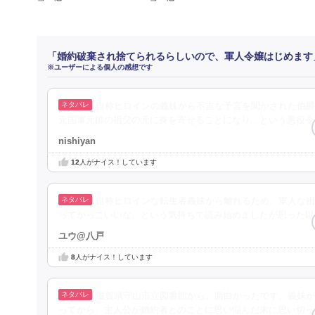
「婚約破棄され捨てられるらしいので、軍人令嬢はじめます
※ユーザーによる個人の感想です
自称ヒロインの義妹から不吉な予言を聞かされた伯爵
元国軍元帥の祖父の元に身を寄せることになり…という悪役令
nishiyan
12
人がナイス！しています
自称ヒロインな転生者義妹から離れるため、軍人な祖
ってかっこいいな、という気持ちで読み始めましたが思った以
ユウ@八戸
8
人がナイス！しています
滋賀県守山市立図書館から。面白かったです。義妹が
ってから、主人公が婚約者とのことに思い悩んだ末に思い切っ