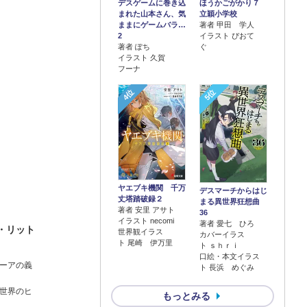
デスゲームに巻き込
ほうかごがかり７
まれた山本さん、気
立穎小学校
ままにゲームバラ…
著者 甲田 学人
2
イラスト ぴおて
著者 ぽち
ぐ
イラスト 久賀
フーナ
4位
5位
ヤエブキ機関 千万
デスマーチからはじ
丈塔踏破録２
まる異世界狂想曲
著者 安里 アサト
36
イラスト necomi
著者 愛七 ひろ
・リット
世界観イラス
カバーイラス
ト 尾崎 伊万里
ト ｓｈｒｉ
口絵・本文イラス
ーアの義
ト 長浜 めぐみ
世界のヒ
もっとみる