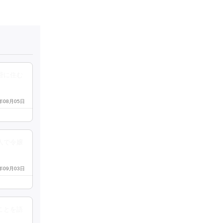
砦に住む
3年08月05日
人で令嬢
3年09月03日
ことを語