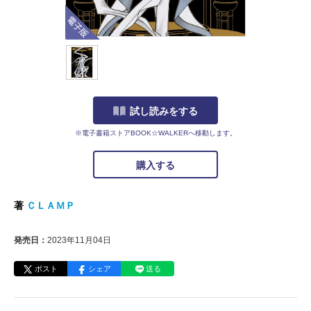
電子版
試し読みをする
※電子書籍ストアBOOK☆WALKERへ移動します。
購入する
著
ＣＬＡＭＰ
発売日：
2023年11月04日
ポスト
シェア
送る