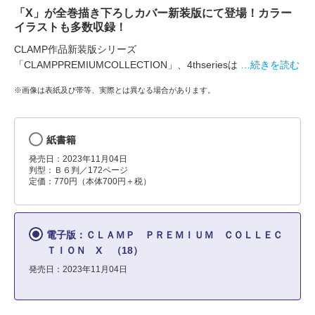
「X」が全巻描き下ろしカバー新装版にて登場！カラー
イラストも多数収録！
CLAMP作品新装版シリーズ
「CLAMPPREMIUMCOLLECTION」、4thseriesは
…続きを読む
※画像は表紙及び帯等、実際とは異なる場合があります。
紙書籍
発売日：2023年11月04日
判型：Ｂ６判／172ページ
定価：770円（本体700円＋税）
電子版：ＣＬＡＭＰ ＰＲＥＭＩＵＭ ＣＯＬＬＥＣ
ＴＩＯＮ X （18）
発売日：2023年11月04日