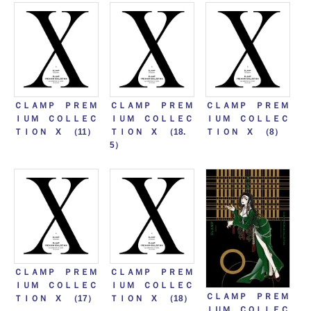
ＣＬＡＭＰ ＰＲＥＭ
ＣＬＡＭＰ ＰＲＥＭ
ＣＬＡＭＰ ＰＲＥＭ
ＩＵＭ ＣＯＬＬＥＣ
ＩＵＭ ＣＯＬＬＥＣ
ＩＵＭ ＣＯＬＬＥＣ
ＴＩＯＮ X （11）
ＴＩＯＮ X （18.
ＴＩＯＮ X （8）
5）
ＣＬＡＭＰ ＰＲＥＭ
ＣＬＡＭＰ ＰＲＥＭ
ＩＵＭ ＣＯＬＬＥＣ
ＩＵＭ ＣＯＬＬＥＣ
ＣＬＡＭＰ ＰＲＥＭ
ＴＩＯＮ X （17）
ＴＩＯＮ X （18）
ＩＵＭ ＣＯＬＬＥＣ