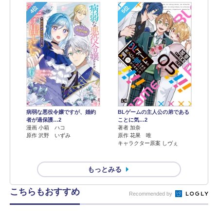
4位
5位
病弱な悪役令嬢ですが、婚約
BLゲームの主人公の弟である
者が過保護…2
ことに気…2
漫画 小箱 ハコ
著者 加奈
原作 沢野 いずみ
原作 花果 唯
キャラクター原案 しヴぇ
もっとみる
こちらもおすすめ
Recommended by