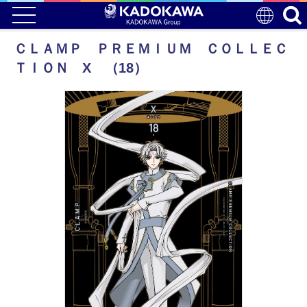
ＣＬＡＭＰ ＰＲＥＭＩＵＭ ＣＯＬＬＥＣ
ＴＩＯＮ X （18）