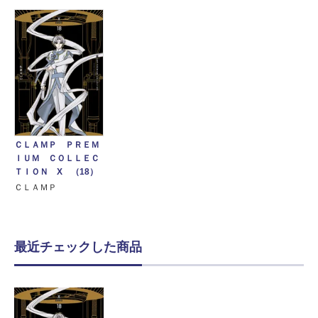
ＣＬＡＭＰ ＰＲＥＭ
ＩＵＭ ＣＯＬＬＥＣ
ＴＩＯＮ X （18）
ＣＬＡＭＰ
最近チェックした商品