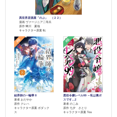
異世界居酒屋「のぶ」 （２２）
漫画 ヴァージニア二等兵
原作 蝉川 夏哉
キャラクター原案 転
2位
3位
結界師の一輪華 8
悪役令嬢レベル99 ～私は裏ボ
著者 おだやか
スです…2
原作 クレハ
著者 のこみ
キャラクター原案 ボダック
原作 七夕 さとり
ス
キャラクター原案 Tea